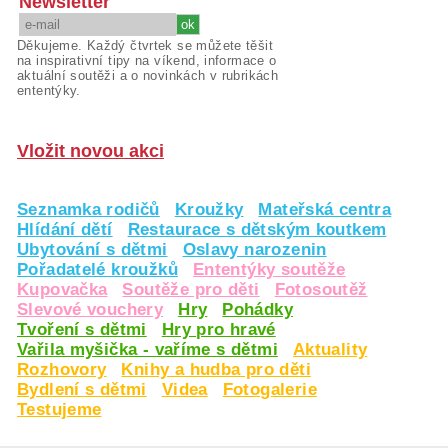
Newsletter
Děkujeme. Každý čtvrtek se můžete těšit
na inspirativní tipy na víkend, informace o
aktuální soutěži a o novinkách v rubrikách
ententýky.
Vložit novou akci
Seznamka rodičů
Kroužky
Mateřská centra
Hlídání dětí
Restaurace s dětským koutkem
Ubytování s dětmi
Oslavy narozenin
Pořadatelé kroužků
Ententýky soutěže
Kupovačka
Soutěže pro děti
Fotosoutěž
Slevové vouchery
Hry
Pohádky
Tvoření s dětmi
Hry pro hravé
Vařila myšička - vaříme s dětmi
Aktuality
Rozhovory
Knihy a hudba pro děti
Bydlení s dětmi
Videa
Fotogalerie
Testujeme