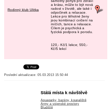
samotný pohyb pro zdraví
a krásu, může to být nová
radost v životě, ale také i
Rodinný klub Ulitka
odpočinek a relaxace.
Lekce pro těhotné ženy
jsou kombinací cvičení na
míčích, tance a relaxace.
Cílem je psychická a
fyzická podpora k porodu.
120,- Kč/1 lekce; 550,-
Kč/5 lekcí
Poslední aktualizace: 05.03.2013 15:50:44
Stálá místa k návštěvě
Aquaparky, bazény, koupaliště
Army a vojenské prostory
Bludiště