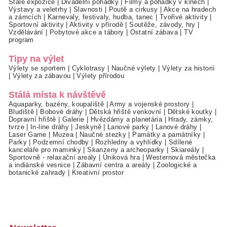
Stálé expozice
|
Divadelní pohádky
|
Filmy a pohádky v kinech
|
Výstavy a veletrhy
|
Slavnosti
|
Poutě a cirkusy
|
Akce na hradech
a zámcích
|
Karnevaly, festivaly, hudba, tanec
|
Tvořivé aktivity
|
Sportovní aktivity
|
Aktivity v přírodě
|
Soutěže, závody, hry
|
Vzdělávání
|
Pobytové akce a tábory
|
Ostatní zábava
|
TV
program
Tipy na výlet
Výlety se sportem
|
Cyklotrasy
|
Naučné výlety
|
Výlety za historií
|
Výlety za zábavou
|
Výlety přírodou
Stálá místa k návštěvě
Aquaparky, bazény, koupaliště
|
Army a vojenské prostory
|
Bludiště
|
Bobové dráhy
|
Dětská hřiště venkovní
|
Dětské koutky
|
Dopravní hřiště
|
Galerie
|
Hvězdárny a planetária
|
Hrady, zámky,
tvrze
|
In-line dráhy
|
Jeskyně
|
Lanové parky
|
Lanové dráhy
|
Laser Game
|
Muzea
|
Naučné stezky
|
Památky a památníky
|
Parky
|
Podzemní chodby
|
Rozhledny a vyhlídky
|
Sdílené
kanceláře pro maminky
|
Skanzeny a archeoparky
|
Skiareály
|
Sportovně - relaxační areály
|
Úniková hra
|
Westernová městečka
a indiánské vesnice
|
Zábavní centra a areály
|
Zoologické a
botanické zahrady
|
Kreativní prostor