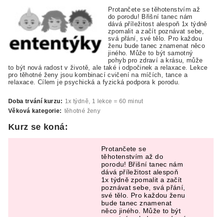
Protančete se těhotenstvím až
do porodu! Břišní tanec nám
dává příležitost alespoň 1x týdně
zpomalit a začít poznávat sebe,
svá přání, své tělo. Pro každou
ženu bude tanec znamenat něco
jiného. Může to být samotný
pohyb pro zdraví a krásu, může
to být nová radost v životě, ale také i odpočinek a relaxace. Lekce
pro těhotné ženy jsou kombinací cvičení na míčích, tance a
relaxace. Cílem je psychická a fyzická podpora k porodu.
Doba trvání kurzu:
1x týdně, 1 lekce = 60 minut
Věková kategorie:
těhotné ženy
Kurz se koná:
Protančete se
těhotenstvím až do
porodu! Břišní tanec nám
dává příležitost alespoň
1x týdně zpomalit a začít
poznávat sebe, svá přání,
své tělo. Pro každou ženu
bude tanec znamenat
něco jiného. Může to být