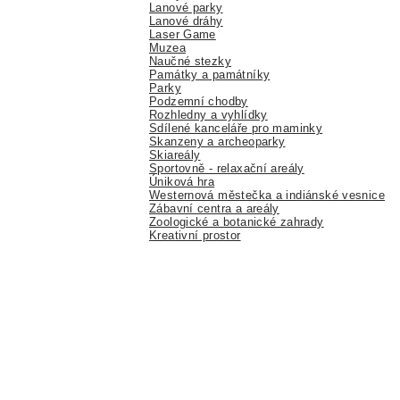
Lanové parky
Lanové dráhy
Laser Game
Muzea
Naučné stezky
Památky a památníky
Parky
Podzemní chodby
Rozhledny a vyhlídky
Sdílené kanceláře pro maminky
Skanzeny a archeoparky
Skiareály
Sportovně - relaxační areály
Úniková hra
Westernová městečka a indiánské vesnice
Zábavní centra a areály
Zoologické a botanické zahrady
Kreativní prostor