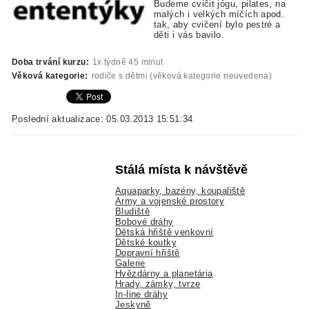
Budeme cvičit jógu, pilates, na
malých i velkých míčích apod.
tak, aby cvičení bylo pestré a
děti i vás bavilo.
Doba trvání kurzu:
1x týdně 45 minut
Věková kategorie:
rodiče s dětmi (věková kategorie neuvedena)
Poslední aktualizace: 05.03.2013 15:51:34
Stálá místa k návštěvě
Aquaparky, bazény, koupaliště
Army a vojenské prostory
Bludiště
Bobové dráhy
Dětská hřiště venkovní
Dětské koutky
Dopravní hřiště
Galerie
Hvězdárny a planetária
Hrady, zámky, tvrze
In-line dráhy
Jeskyně