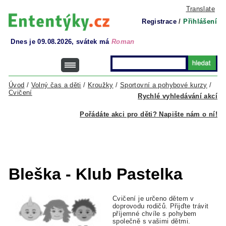
Translate
Registrace
/
Přihlášení
Dnes je 09.08.2026, svátek má
Roman
Úvod
/
Volný čas a děti
/
Kroužky
/
Sportovní a pohybové kurzy
/
Cvičení
Rychlé vyhledávání akcí
Pořádáte akci pro děti? Napište nám o ní!
Bleška - Klub Pastelka
Cvičení je určeno dětem v
doprovodu rodičů. Přijďte trávit
příjemné chvíle s pohybem
společně s vašimi dětmi.