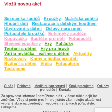
Vložit novou akci
Seznamka rodičů
Kroužky
Mateřská centra
Hlídání dětí
Restaurace s dětským koutkem
Ubytování s dětmi
Oslavy narozenin
Pořadatelé kroužků
Ententýky soutěže
Kupovačka
Soutěže pro děti
Fotosoutěž
Slevové vouchery
Hry
Pohádky
Tvoření s dětmi
Hry pro hravé
Vařila myšička - vaříme s dětmi
Aktuality
Rozhovory
Knihy a hudba pro děti
Bydlení s dětmi
Videa
Fotogalerie
Testujeme
O nás
Reklama
Mediální partnerství
Spolupracujeme
Odkazy
pro rodiče
Kontakt
Za správnost informací nemůžeme ručit, v čase může dojít ke
změnám. Vždy si proto prosím pro jistotu zkontrolujte aktuálnost
vybrané akce na uvedených webových stránkách pořadatele.
Děkujeme!