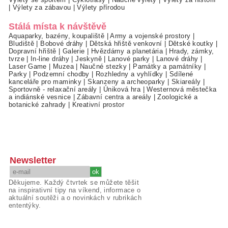
|
Výlety za zábavou
|
Výlety přírodou
Stálá místa k návštěvě
Aquaparky, bazény, koupaliště
|
Army a vojenské prostory
|
Bludiště
|
Bobové dráhy
|
Dětská hřiště venkovní
|
Dětské koutky
|
Dopravní hřiště
|
Galerie
|
Hvězdárny a planetária
|
Hrady, zámky,
tvrze
|
In-line dráhy
|
Jeskyně
|
Lanové parky
|
Lanové dráhy
|
Laser Game
|
Muzea
|
Naučné stezky
|
Památky a památníky
|
Parky
|
Podzemní chodby
|
Rozhledny a vyhlídky
|
Sdílené
kanceláře pro maminky
|
Skanzeny a archeoparky
|
Skiareály
|
Sportovně - relaxační areály
|
Úniková hra
|
Westernová městečka
a indiánské vesnice
|
Zábavní centra a areály
|
Zoologické a
botanické zahrady
|
Kreativní prostor
Newsletter
Děkujeme. Každý čtvrtek se můžete těšit
na inspirativní tipy na víkend, informace o
aktuální soutěži a o novinkách v rubrikách
ententýky.