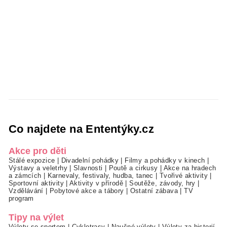
Co najdete na Ententýky.cz
Akce pro děti
Stálé expozice
|
Divadelní pohádky
|
Filmy a pohádky v kinech
|
Výstavy a veletrhy
|
Slavnosti
|
Poutě a cirkusy
|
Akce na hradech
a zámcích
|
Karnevaly, festivaly, hudba, tanec
|
Tvořivé aktivity
|
Sportovní aktivity
|
Aktivity v přírodě
|
Soutěže, závody, hry
|
Vzdělávání
|
Pobytové akce a tábory
|
Ostatní zábava
|
TV
program
Tipy na výlet
Výlety se sportem
|
Cyklotrasy
|
Naučné výlety
|
Výlety za historií