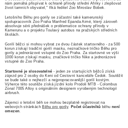
nám pomáhá přispívat k ochraně přírody střední Afriky i zlepšovat
život tamních obyvatel," říká ředitel Zoo Miroslav Bobek.
Letošního Běhu pro gorily se zúčastní také kamerunský
spolupracovník Zoo Praha Manfred Epanda Aimé, který zároveň
absolvuje sérii přednášek o problematice ochrany přírody v
Kamerunu a o projektu Toulavý autobus na pražských středních
školách.
Gorilí běžci si mohou vybrat ze dvou částek startovného - za 500
korun získají tradiční gorilí masku, neznačkové tričko Běhu pro
gorily a jednorázové vstupné do Zoo Praha. Za startovné ve výši
1000 korun získají masku, značkové tričko Nike a jednorázové
vstupné do Zoo Praha.
Startovné je slosovatelné
- jeden ze startujících běžců získá
zájezd pro 2 osoby do Keni od Cestovní kanceláře Čedok. Soutěžit
se bude také o nejhezčí a nejpropracovanější gorilí kostým.
Výherce této soutěže získá jízdní kolo Prodoli MTB - Colombus
Zonal 7005 Alloy s originálním designem vyrobeným technologií
airbrush.
Zájemci o letošní běh se mohou bezplatně registrovat na
webových stránkách
Běhu pro gorily
.
Počet účastníků
běhu
není
omezen
.