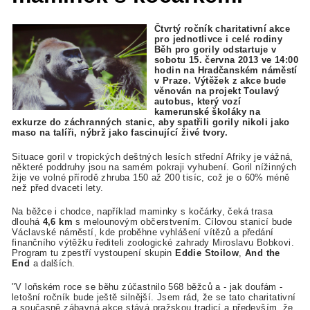
Čtvrtý ročník charitativní akce
pro jednotlivce i celé rodiny
Běh pro gorily odstartuje v
sobotu 15. června 2013 ve 14:00
hodin na Hradčanském náměstí
v Praze. Výtěžek z akce bude
věnován na projekt Toulavý
autobus, který vozí
kamerunské školáky na
exkurze do záchranných stanic, aby spatřili gorily nikoli jako
maso na talíři, nýbrž jako fascinující živé tvory.
Situace goril v tropických deštných lesích střední Afriky je vážná,
některé poddruhy jsou na samém pokraji vyhubení. Goril nížinných
žije ve volné přírodě zhruba 150 až 200 tisíc, což je o 60% méně
než před dvaceti lety.
Na běžce i chodce, například maminky s kočárky, čeká trasa
dlouhá
4,6 km
s melounovým občerstvením. Cílovou stanicí bude
Václavské náměstí, kde proběhne vyhlášení vítězů a předání
finančního výtěžku řediteli zoologické zahrady Miroslavu Bobkovi.
Program tu zpestří vystoupení skupin
Eddie Stoilow
,
And the
End
a dalších.
"V loňském roce se běhu zúčastnilo 568 běžců a - jak doufám -
letošní ročník bude ještě silnější. Jsem rád, že se tato charitativní
a současně zábavná akce stává pražskou tradicí a především, že