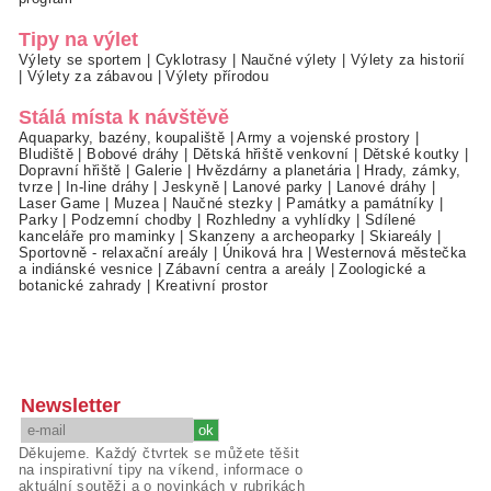
Tipy na výlet
Výlety se sportem
|
Cyklotrasy
|
Naučné výlety
|
Výlety za historií
|
Výlety za zábavou
|
Výlety přírodou
Stálá místa k návštěvě
Aquaparky, bazény, koupaliště
|
Army a vojenské prostory
|
Bludiště
|
Bobové dráhy
|
Dětská hřiště venkovní
|
Dětské koutky
|
Dopravní hřiště
|
Galerie
|
Hvězdárny a planetária
|
Hrady, zámky,
tvrze
|
In-line dráhy
|
Jeskyně
|
Lanové parky
|
Lanové dráhy
|
Laser Game
|
Muzea
|
Naučné stezky
|
Památky a památníky
|
Parky
|
Podzemní chodby
|
Rozhledny a vyhlídky
|
Sdílené
kanceláře pro maminky
|
Skanzeny a archeoparky
|
Skiareály
|
Sportovně - relaxační areály
|
Úniková hra
|
Westernová městečka
a indiánské vesnice
|
Zábavní centra a areály
|
Zoologické a
botanické zahrady
|
Kreativní prostor
Newsletter
Děkujeme. Každý čtvrtek se můžete těšit
na inspirativní tipy na víkend, informace o
aktuální soutěži a o novinkách v rubrikách