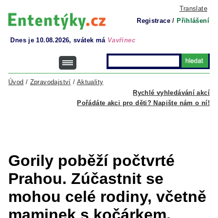
Translate
Registrace
/
Přihlášení
Dnes je 10.08.2026, svátek má
Vavřinec
Úvod
/
Zpravodajství
/
Aktuality
Rychlé vyhledávání akcí
Pořádáte akci pro děti? Napište nám o ní!
Gorily poběží počtvrté
Prahou. Zúčastnit se
mohou celé rodiny, včetně
maminek s kočárkem.