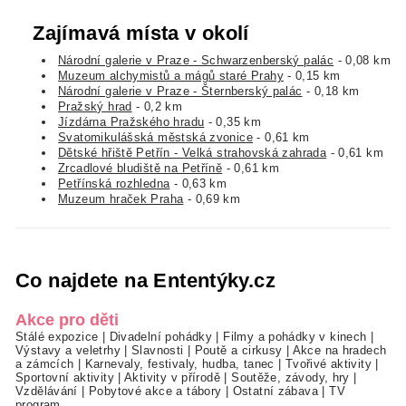
Zajímavá místa v okolí
Národní galerie v Praze - Schwarzenberský palác
- 0,08 km
Muzeum alchymistů a mágů staré Prahy
- 0,15 km
Národní galerie v Praze - Šternberský palác
- 0,18 km
Pražský hrad
- 0,2 km
Jízdárna Pražského hradu
- 0,35 km
Svatomikulášská městská zvonice
- 0,61 km
Dětské hřiště Petřín - Velká strahovská zahrada
- 0,61 km
Zrcadlové bludiště na Petříně
- 0,61 km
Petřínská rozhledna
- 0,63 km
Muzeum hraček Praha
- 0,69 km
Co najdete na Ententýky.cz
Akce pro děti
Stálé expozice
|
Divadelní pohádky
|
Filmy a pohádky v kinech
|
Výstavy a veletrhy
|
Slavnosti
|
Poutě a cirkusy
|
Akce na hradech
a zámcích
|
Karnevaly, festivaly, hudba, tanec
|
Tvořivé aktivity
|
Sportovní aktivity
|
Aktivity v přírodě
|
Soutěže, závody, hry
|
Vzdělávání
|
Pobytové akce a tábory
|
Ostatní zábava
|
TV
program