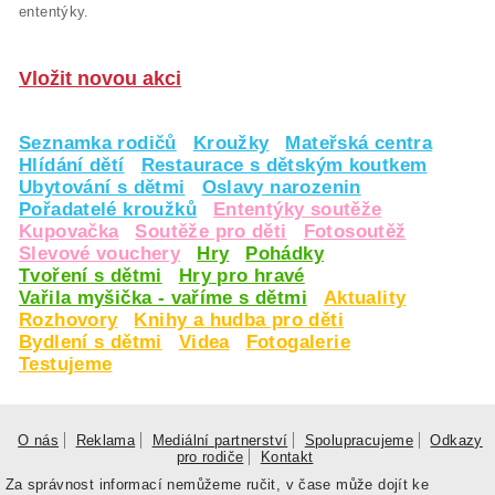
ententýky.
Vložit novou akci
Seznamka rodičů
Kroužky
Mateřská centra
Hlídání dětí
Restaurace s dětským koutkem
Ubytování s dětmi
Oslavy narozenin
Pořadatelé kroužků
Ententýky soutěže
Kupovačka
Soutěže pro děti
Fotosoutěž
Slevové vouchery
Hry
Pohádky
Tvoření s dětmi
Hry pro hravé
Vařila myšička - vaříme s dětmi
Aktuality
Rozhovory
Knihy a hudba pro děti
Bydlení s dětmi
Videa
Fotogalerie
Testujeme
O nás
Reklama
Mediální partnerství
Spolupracujeme
Odkazy
pro rodiče
Kontakt
Za správnost informací nemůžeme ručit, v čase může dojít ke