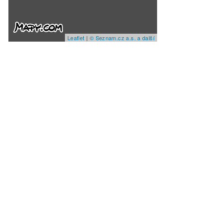
Leaflet
|
© Seznam.cz a.s. a další