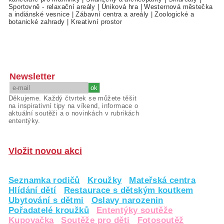
Sportovně - relaxační areály
|
Úniková hra
|
Westernová městečka
a indiánské vesnice
|
Zábavní centra a areály
|
Zoologické a
botanické zahrady
|
Kreativní prostor
Newsletter
Děkujeme. Každý čtvrtek se můžete těšit
na inspirativní tipy na víkend, informace o
aktuální soutěži a o novinkách v rubrikách
ententýky.
Vložit novou akci
Seznamka rodičů
Kroužky
Mateřská centra
Hlídání dětí
Restaurace s dětským koutkem
Ubytování s dětmi
Oslavy narozenin
Pořadatelé kroužků
Ententýky soutěže
Kupovačka
Soutěže pro děti
Fotosoutěž