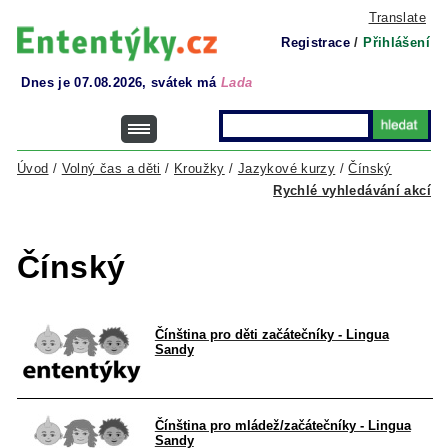
Translate
Registrace
/
Přihlášení
Dnes je 07.08.2026, svátek má
Lada
Úvod
/
Volný čas a děti
/
Kroužky
/
Jazykové kurzy
/
Čínský
Rychlé vyhledávání akcí
Čínský
Čínština pro děti začátečníky - Lingua
Sandy
Čínština pro mládež/začátečníky - Lingua
Sandy