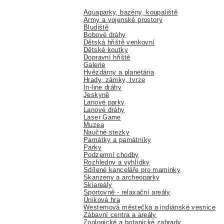
Aquaparky, bazény, koupaliště
Army a vojenské prostory
Bludiště
Bobové dráhy
Dětská hřiště venkovní
Dětské koutky
Dopravní hřiště
Galerie
Hvězdárny a planetária
Hrady, zámky, tvrze
In-line dráhy
Jeskyně
Lanové parky
Lanové dráhy
Laser Game
Muzea
Naučné stezky
Památky a památníky
Parky
Podzemní chodby
Rozhledny a vyhlídky
Sdílené kanceláře pro maminky
Skanzeny a archeoparky
Skiareály
Sportovně - relaxační areály
Úniková hra
Westernová městečka a indiánské vesnice
Zábavní centra a areály
Zoologické a botanické zahrady