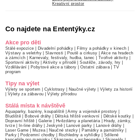
Kreativní prostor
Co najdete na Ententýky.cz
Akce pro děti
Stálé expozice
|
Divadelní pohádky
|
Filmy a pohádky v kinech
|
Výstavy a veletrhy
|
Slavnosti
|
Poutě a cirkusy
|
Akce na hradech
a zámcích
|
Karnevaly, festivaly, hudba, tanec
|
Tvořivé aktivity
|
Sportovní aktivity
|
Aktivity v přírodě
|
Soutěže, závody, hry
|
Vzdělávání
|
Pobytové akce a tábory
|
Ostatní zábava
|
TV
program
Tipy na výlet
Výlety se sportem
|
Cyklotrasy
|
Naučné výlety
|
Výlety za historií
|
Výlety za zábavou
|
Výlety přírodou
Stálá místa k návštěvě
Aquaparky, bazény, koupaliště
|
Army a vojenské prostory
|
Bludiště
|
Bobové dráhy
|
Dětská hřiště venkovní
|
Dětské koutky
|
Dopravní hřiště
|
Galerie
|
Hvězdárny a planetária
|
Hrady, zámky,
tvrze
|
In-line dráhy
|
Jeskyně
|
Lanové parky
|
Lanové dráhy
|
Laser Game
|
Muzea
|
Naučné stezky
|
Památky a památníky
|
Parky
|
Podzemní chodby
|
Rozhledny a vyhlídky
|
Sdílené
kanceláře pro maminky
|
Skanzeny a archeoparky
|
Skiareály
|