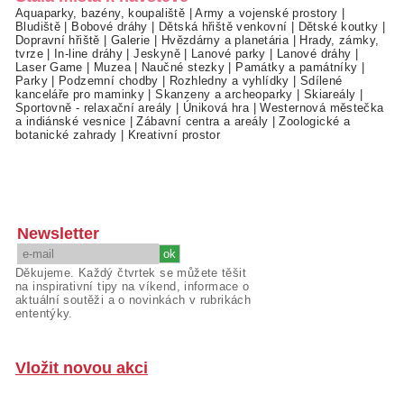
Aquaparky, bazény, koupaliště
|
Army a vojenské prostory
|
Bludiště
|
Bobové dráhy
|
Dětská hřiště venkovní
|
Dětské koutky
|
Dopravní hřiště
|
Galerie
|
Hvězdárny a planetária
|
Hrady, zámky,
tvrze
|
In-line dráhy
|
Jeskyně
|
Lanové parky
|
Lanové dráhy
|
Laser Game
|
Muzea
|
Naučné stezky
|
Památky a památníky
|
Parky
|
Podzemní chodby
|
Rozhledny a vyhlídky
|
Sdílené
kanceláře pro maminky
|
Skanzeny a archeoparky
|
Skiareály
|
Sportovně - relaxační areály
|
Úniková hra
|
Westernová městečka
a indiánské vesnice
|
Zábavní centra a areály
|
Zoologické a
botanické zahrady
|
Kreativní prostor
Newsletter
Děkujeme. Každý čtvrtek se můžete těšit
na inspirativní tipy na víkend, informace o
aktuální soutěži a o novinkách v rubrikách
ententýky.
Vložit novou akci