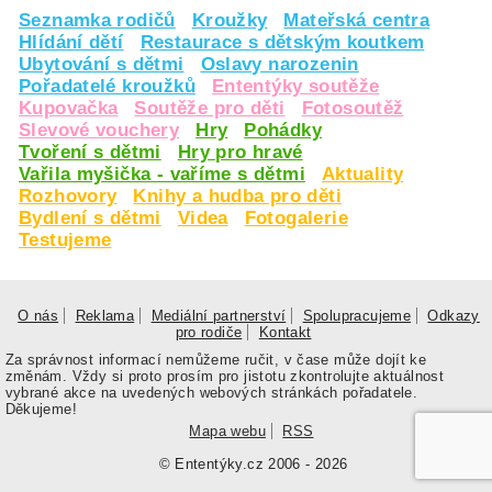
Seznamka rodičů
Kroužky
Mateřská centra
Hlídání dětí
Restaurace s dětským koutkem
Ubytování s dětmi
Oslavy narozenin
Pořadatelé kroužků
Ententýky soutěže
Kupovačka
Soutěže pro děti
Fotosoutěž
Slevové vouchery
Hry
Pohádky
Tvoření s dětmi
Hry pro hravé
Vařila myšička - vaříme s dětmi
Aktuality
Rozhovory
Knihy a hudba pro děti
Bydlení s dětmi
Videa
Fotogalerie
Testujeme
O nás
Reklama
Mediální partnerství
Spolupracujeme
Odkazy
pro rodiče
Kontakt
Za správnost informací nemůžeme ručit, v čase může dojít ke
změnám. Vždy si proto prosím pro jistotu zkontrolujte aktuálnost
vybrané akce na uvedených webových stránkách pořadatele.
Děkujeme!
Mapa webu
RSS
© Ententýky.cz 2006 - 2026