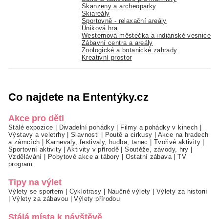
Skanzeny a archeoparky
Skiareály
Sportovně - relaxační areály
Úniková hra
Westernová městečka a indiánské vesnice
Zábavní centra a areály
Zoologické a botanické zahrady
Kreativní prostor
Co najdete na Ententýky.cz
Akce pro děti
Stálé expozice
|
Divadelní pohádky
|
Filmy a pohádky v kinech
|
Výstavy a veletrhy
|
Slavnosti
|
Poutě a cirkusy
|
Akce na hradech
a zámcích
|
Karnevaly, festivaly, hudba, tanec
|
Tvořivé aktivity
|
Sportovní aktivity
|
Aktivity v přírodě
|
Soutěže, závody, hry
|
Vzdělávání
|
Pobytové akce a tábory
|
Ostatní zábava
|
TV
program
Tipy na výlet
Výlety se sportem
|
Cyklotrasy
|
Naučné výlety
|
Výlety za historií
|
Výlety za zábavou
|
Výlety přírodou
Stálá místa k návštěvě