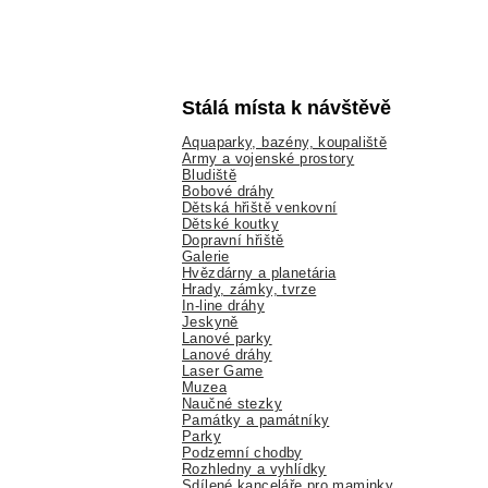
Stálá místa k návštěvě
Aquaparky, bazény, koupaliště
Army a vojenské prostory
Bludiště
Bobové dráhy
Dětská hřiště venkovní
Dětské koutky
Dopravní hřiště
Galerie
Hvězdárny a planetária
Hrady, zámky, tvrze
In-line dráhy
Jeskyně
Lanové parky
Lanové dráhy
Laser Game
Muzea
Naučné stezky
Památky a památníky
Parky
Podzemní chodby
Rozhledny a vyhlídky
Sdílené kanceláře pro maminky