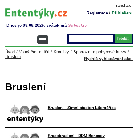
Translate
Registrace
/
Přihlášení
Dnes je 08.08.2026, svátek má
Soběslav
Úvod
/
Volný čas a děti
/
Kroužky
/
Sportovní a pohybové kurzy
/
Bruslení
Rychlé vyhledávání akcí
Bruslení
Bruslení - Zimní stadion Litoměřice
Krasobruslení - DDM Benešov