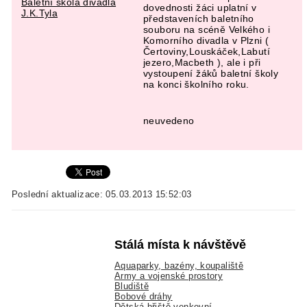
Baletní škola divadla
dovednosti žáci uplatní v
J.K.Tyla
představeních baletního
souboru na scéně Velkého i
Komorního divadla v Plzni (
Čertoviny,Louskáček,Labutí
jezero,Macbeth ), ale i při
vystoupení žáků baletní školy
na konci školního roku.
neuvedeno
Poslední aktualizace: 05.03.2013 15:52:03
Stálá místa k návštěvě
Aquaparky, bazény, koupaliště
Army a vojenské prostory
Bludiště
Bobové dráhy
Dětská hřiště venkovní