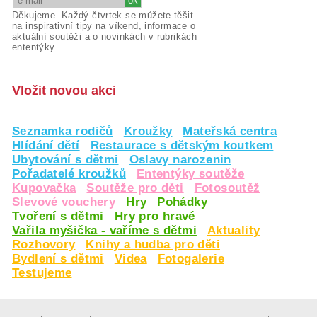
Děkujeme. Každý čtvrtek se můžete těšit
na inspirativní tipy na víkend, informace o
aktuální soutěži a o novinkách v rubrikách
ententýky.
Vložit novou akci
Seznamka rodičů
Kroužky
Mateřská centra
Hlídání dětí
Restaurace s dětským koutkem
Ubytování s dětmi
Oslavy narozenin
Pořadatelé kroužků
Ententýky soutěže
Kupovačka
Soutěže pro děti
Fotosoutěž
Slevové vouchery
Hry
Pohádky
Tvoření s dětmi
Hry pro hravé
Vařila myšička - vaříme s dětmi
Aktuality
Rozhovory
Knihy a hudba pro děti
Bydlení s dětmi
Videa
Fotogalerie
Testujeme