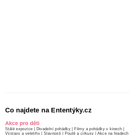
Co najdete na Ententýky.cz
Akce pro děti
Stálé expozice
|
Divadelní pohádky
|
Filmy a pohádky v kinech
|
Výstavy a veletrhy
|
Slavnosti
|
Poutě a cirkusy
|
Akce na hradech