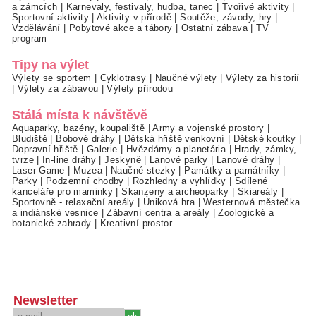
a zámcích
|
Karnevaly, festivaly, hudba, tanec
|
Tvořivé aktivity
|
Sportovní aktivity
|
Aktivity v přírodě
|
Soutěže, závody, hry
|
Vzdělávání
|
Pobytové akce a tábory
|
Ostatní zábava
|
TV
program
Tipy na výlet
Výlety se sportem
|
Cyklotrasy
|
Naučné výlety
|
Výlety za historií
|
Výlety za zábavou
|
Výlety přírodou
Stálá místa k návštěvě
Aquaparky, bazény, koupaliště
|
Army a vojenské prostory
|
Bludiště
|
Bobové dráhy
|
Dětská hřiště venkovní
|
Dětské koutky
|
Dopravní hřiště
|
Galerie
|
Hvězdárny a planetária
|
Hrady, zámky,
tvrze
|
In-line dráhy
|
Jeskyně
|
Lanové parky
|
Lanové dráhy
|
Laser Game
|
Muzea
|
Naučné stezky
|
Památky a památníky
|
Parky
|
Podzemní chodby
|
Rozhledny a vyhlídky
|
Sdílené
kanceláře pro maminky
|
Skanzeny a archeoparky
|
Skiareály
|
Sportovně - relaxační areály
|
Úniková hra
|
Westernová městečka
a indiánské vesnice
|
Zábavní centra a areály
|
Zoologické a
botanické zahrady
|
Kreativní prostor
Newsletter