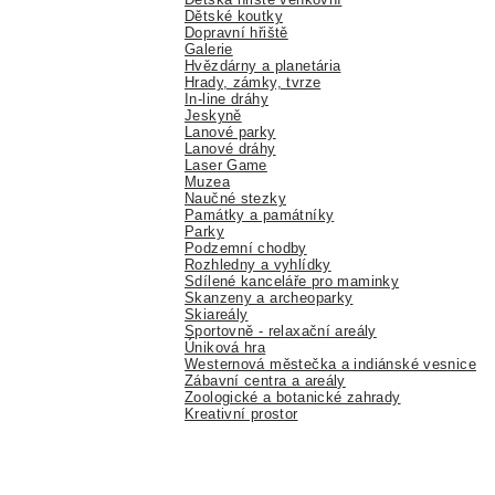
Dětské koutky
Dopravní hřiště
Galerie
Hvězdárny a planetária
Hrady, zámky, tvrze
In-line dráhy
Jeskyně
Lanové parky
Lanové dráhy
Laser Game
Muzea
Naučné stezky
Památky a památníky
Parky
Podzemní chodby
Rozhledny a vyhlídky
Sdílené kanceláře pro maminky
Skanzeny a archeoparky
Skiareály
Sportovně - relaxační areály
Úniková hra
Westernová městečka a indiánské vesnice
Zábavní centra a areály
Zoologické a botanické zahrady
Kreativní prostor