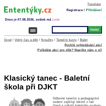
Translate
Registrace
/
Přihlášení
Dnes je 07.08.2026, svátek má
Lada
Úvod
/
Volný čas a děti
/
Kroužky
/
Taneční kurzy
/
Balet
Rychlé vyhledávání akcí
Pořádáte akci pro děti? Napište nám o ní!
Klasický tanec - Baletní
škola při DJKT
Odborné taneční a pedagogické
vedení zajišťují lektoři z řad
členů a sólistů baletního souboru