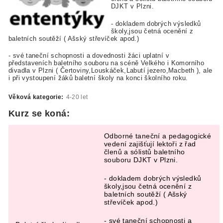
DJKT v Plzni.
- dokladem dobrých výsledků
školy,jsou četná ocenění z
baletních soutěží ( Ašský střevíček apod.)
- své taneční schopnosti a dovednosti žáci uplatní v
představeních baletního souboru na scéně Velkého i Komorního
divadla v Plzni ( Čertoviny,Louskáček,Labutí jezero,Macbeth ), ale
i při vystoupení žáků baletní školy na konci školního roku.
Věková kategorie:
4-20 let
Kurz se koná:
Odborné taneční a pedagogické
vedení zajišťují lektoři z řad
členů a sólistů baletního
souboru DJKT v Plzni.
- dokladem dobrých výsledků
školy,jsou četná ocenění z
baletních soutěží ( Ašský
střevíček apod.)
- své taneční schopnosti a