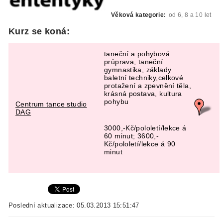
Věková kategorie:
od 6, 8 a 10 let
Kurz se koná:
taneční a pohybová
průprava, taneční
gymnastika, základy
baletní techniky,celkové
protažení a zpevnění těla,
krásná postava, kultura
pohybu
Centrum tance studio
DAG
3000,-Kč/pololetí/lekce á
60 minut; 3600,-
Kč/pololetí/lekce á 90
minut
Poslední aktualizace: 05.03.2013 15:51:47