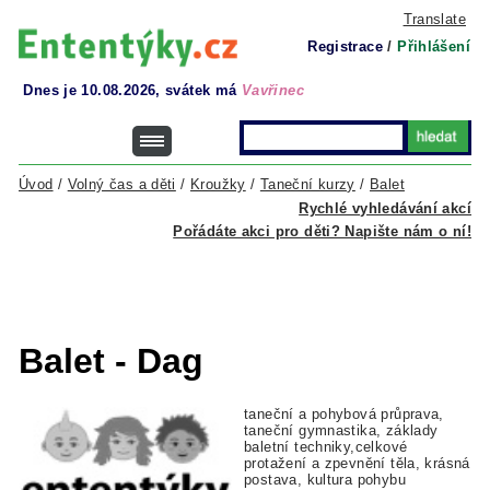
Translate
Registrace
/
Přihlášení
Dnes je 10.08.2026, svátek má
Vavřinec
Úvod
/
Volný čas a děti
/
Kroužky
/
Taneční kurzy
/
Balet
Rychlé vyhledávání akcí
Pořádáte akci pro děti? Napište nám o ní!
Balet - Dag
taneční a pohybová průprava,
taneční gymnastika, základy
baletní techniky,celkové
protažení a zpevnění těla, krásná
postava, kultura pohybu