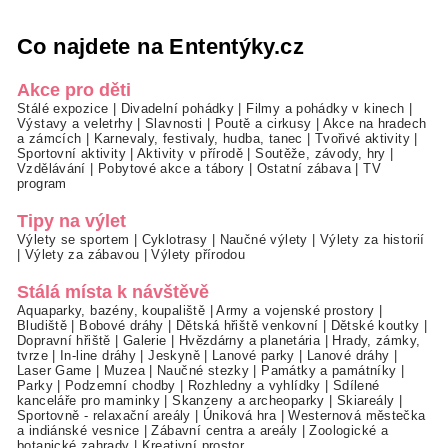
Co najdete na Ententýky.cz
Akce pro děti
Stálé expozice
|
Divadelní pohádky
|
Filmy a pohádky v kinech
|
Výstavy a veletrhy
|
Slavnosti
|
Poutě a cirkusy
|
Akce na hradech
a zámcích
|
Karnevaly, festivaly, hudba, tanec
|
Tvořivé aktivity
|
Sportovní aktivity
|
Aktivity v přírodě
|
Soutěže, závody, hry
|
Vzdělávání
|
Pobytové akce a tábory
|
Ostatní zábava
|
TV
program
Tipy na výlet
Výlety se sportem
|
Cyklotrasy
|
Naučné výlety
|
Výlety za historií
|
Výlety za zábavou
|
Výlety přírodou
Stálá místa k návštěvě
Aquaparky, bazény, koupaliště
|
Army a vojenské prostory
|
Bludiště
|
Bobové dráhy
|
Dětská hřiště venkovní
|
Dětské koutky
|
Dopravní hřiště
|
Galerie
|
Hvězdárny a planetária
|
Hrady, zámky,
tvrze
|
In-line dráhy
|
Jeskyně
|
Lanové parky
|
Lanové dráhy
|
Laser Game
|
Muzea
|
Naučné stezky
|
Památky a památníky
|
Parky
|
Podzemní chodby
|
Rozhledny a vyhlídky
|
Sdílené
kanceláře pro maminky
|
Skanzeny a archeoparky
|
Skiareály
|
Sportovně - relaxační areály
|
Úniková hra
|
Westernová městečka
a indiánské vesnice
|
Zábavní centra a areály
|
Zoologické a
botanické zahrady
|
Kreativní prostor