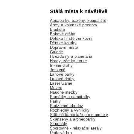
Stálá místa k návštěvě
Aquaparky, bazény, koupaliště
Army a vojenské prostory
Bludiště
Bobové dráhy
Dětská hřiště venkovní
Dětské koutky
Dopravní hřiště
Galerie
Hvězdárny a planetária
Hrady, zámky, tvrze
In-line dráhy
Jeskyně
Lanové parky
Lanové dráhy
Laser Game
Muzea
Naučné stezky
Památky a památníky
Parky
Podzemní chodby
Rozhledny a vyhlídky
Sdílené kanceláře pro maminky
Skanzeny a archeoparky
Skiareály
Sportovně - relaxační areály
Úniková hra