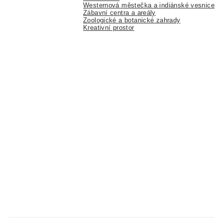
Westernová městečka a indiánské vesnice
Zábavní centra a areály
Zoologické a botanické zahrady
Kreativní prostor