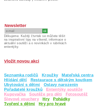
Newsletter
Děkujeme. Každý čtvrtek se můžete těšit
na inspirativní tipy na víkend, informace o
aktuální soutěži a o novinkách v rubrikách
ententýky.
Vložit novou akci
Seznamka rodičů
Kroužky
Mateřská centra
Hlídání dětí
Restaurace s dětským koutkem
Ubytování s dětmi
Oslavy narozenin
Pořadatelé kroužků
Ententýky soutěže
Kupovačka
Soutěže pro děti
Fotosoutěž
Slevové vouchery
Hry
Pohádky
Tvoření s dětmi
Hry pro hravé