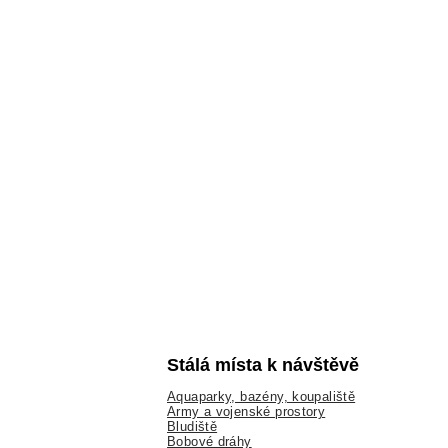
Stálá místa k návštěvě
Aquaparky, bazény, koupaliště
Army a vojenské prostory
Bludiště
Bobové dráhy