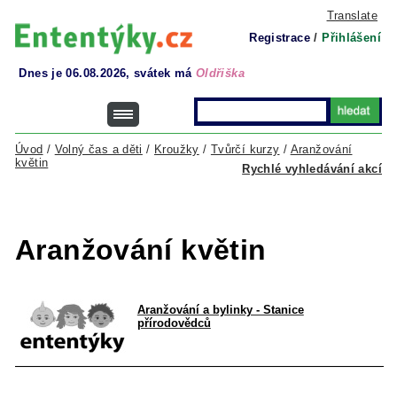
Translate
Registrace
/
Přihlášení
Dnes je 06.08.2026, svátek má
Oldřiška
Úvod
/
Volný čas a děti
/
Kroužky
/
Tvůrčí kurzy
/
Aranžování
květin
Rychlé vyhledávání akcí
Aranžování květin
Aranžování a bylinky - Stanice
přírodovědců