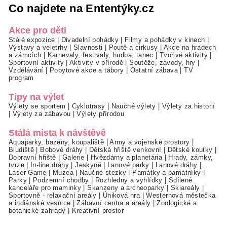
Co najdete na Ententýky.cz
Akce pro děti
Stálé expozice
|
Divadelní pohádky
|
Filmy a pohádky v kinech
|
Výstavy a veletrhy
|
Slavnosti
|
Poutě a cirkusy
|
Akce na hradech
a zámcích
|
Karnevaly, festivaly, hudba, tanec
|
Tvořivé aktivity
|
Sportovní aktivity
|
Aktivity v přírodě
|
Soutěže, závody, hry
|
Vzdělávání
|
Pobytové akce a tábory
|
Ostatní zábava
|
TV
program
Tipy na výlet
Výlety se sportem
|
Cyklotrasy
|
Naučné výlety
|
Výlety za historií
|
Výlety za zábavou
|
Výlety přírodou
Stálá místa k návštěvě
Aquaparky, bazény, koupaliště
|
Army a vojenské prostory
|
Bludiště
|
Bobové dráhy
|
Dětská hřiště venkovní
|
Dětské koutky
|
Dopravní hřiště
|
Galerie
|
Hvězdárny a planetária
|
Hrady, zámky,
tvrze
|
In-line dráhy
|
Jeskyně
|
Lanové parky
|
Lanové dráhy
|
Laser Game
|
Muzea
|
Naučné stezky
|
Památky a památníky
|
Parky
|
Podzemní chodby
|
Rozhledny a vyhlídky
|
Sdílené
kanceláře pro maminky
|
Skanzeny a archeoparky
|
Skiareály
|
Sportovně - relaxační areály
|
Úniková hra
|
Westernová městečka
a indiánské vesnice
|
Zábavní centra a areály
|
Zoologické a
botanické zahrady
|
Kreativní prostor