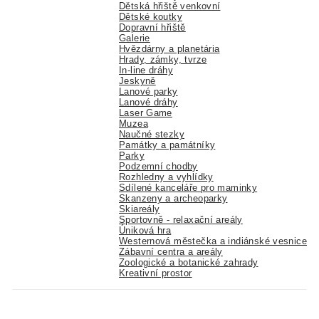
Dětská hřiště venkovní
Dětské koutky
Dopravní hřiště
Galerie
Hvězdárny a planetária
Hrady, zámky, tvrze
In-line dráhy
Jeskyně
Lanové parky
Lanové dráhy
Laser Game
Muzea
Naučné stezky
Památky a památníky
Parky
Podzemní chodby
Rozhledny a vyhlídky
Sdílené kanceláře pro maminky
Skanzeny a archeoparky
Skiareály
Sportovně - relaxační areály
Úniková hra
Westernová městečka a indiánské vesnice
Zábavní centra a areály
Zoologické a botanické zahrady
Kreativní prostor