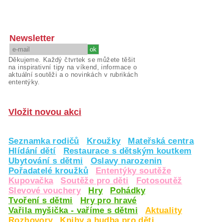
Newsletter
Děkujeme. Každý čtvrtek se můžete těšit
na inspirativní tipy na víkend, informace o
aktuální soutěži a o novinkách v rubrikách
ententýky.
Vložit novou akci
Seznamka rodičů
Kroužky
Mateřská centra
Hlídání dětí
Restaurace s dětským koutkem
Ubytování s dětmi
Oslavy narozenin
Pořadatelé kroužků
Ententýky soutěže
Kupovačka
Soutěže pro děti
Fotosoutěž
Slevové vouchery
Hry
Pohádky
Tvoření s dětmi
Hry pro hravé
Vařila myšička - vaříme s dětmi
Aktuality
Rozhovory
Knihy a hudba pro děti