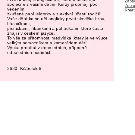
Zábav
společně s vašimi dětmi. Kurzy probíhají pod
Zoolo
vedením
Kreat
zkušené paní lektorky a s aktivní účastí rodičů.
Vaše děťátka se učí anglicky první slovíčka hrou,
básničkami,
písničkami, říkankami a pohádkami, které často
znají i v českém jazyce.
To vše za přítomnosti medvídka, který je ve výuce
velkým pomocníkem a kamarádem dětí.
Výuka probíhá v dopoledních, případně
odpoledních hodinách.
3680,-Kč/pololetí