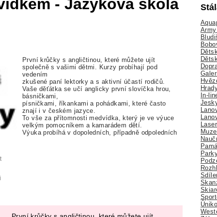
vídkem - Jazyková škola
Stá
Aquap
Army 
Bludi
Bobo
Dětsk
Děts
První krůčky s angličtinou, které můžete ujít
Dopra
společně s vašimi dětmi. Kurzy probíhají pod
Galer
vedením
Hvězd
zkušené paní lektorky a s aktivní účastí rodičů.
Hrady
Vaše děťátka se učí anglicky první slovíčka hrou,
In-li
básničkami,
Jesk
písničkami, říkankami a pohádkami, které často
Lano
znají i v českém jazyce.
Lano
To vše za přítomnosti medvídka, který je ve výuce
Lase
velkým pomocníkem a kamarádem dětí.
Muze
Výuka probíhá v dopoledních, případně odpoledních
Nauč
Pamá
Park
t
Podz
Rozhl
Sdíle
i
Skan
Skiar
Sport
Úniko
Weste
První krůčky s angličtinou, které můžete ujít