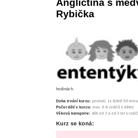
Angličtina s med
Rybička
hodinách.
Doba trvání kurzu:
pololetí, 1x týdně 60 minu
Počet dětí v kurzu:
max. 6-8 rodičů s dětmi
Věková kategorie:
děti od 2 a od 3 let s rodič
Kurz se koná: