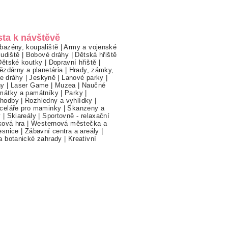
sta k návštěvě
bazény, koupaliště
|
Army a vojenské
ludiště
|
Bobové dráhy
|
Dětská hřiště
Dětské koutky
|
Dopravní hřiště
|
ězdárny a planetária
|
Hrady, zámky,
ne dráhy
|
Jeskyně
|
Lanové parky
|
hy
|
Laser Game
|
Muzea
|
Naučné
mátky a památníky
|
Parky
|
hodby
|
Rozhledny a vyhlídky
|
celáře pro maminky
|
Skanzeny a
y
|
Skiareály
|
Sportovně - relaxační
ková hra
|
Westernová městečka a
esnice
|
Zábavní centra a areály
|
a botanické zahrady
|
Kreativní