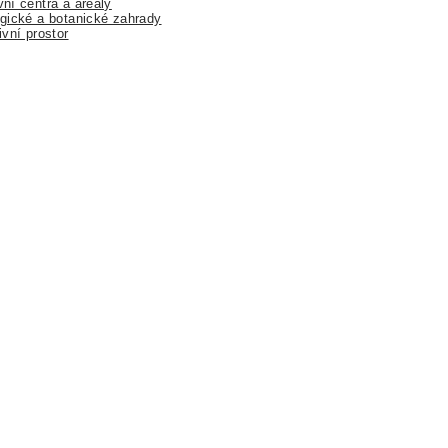
ní centra a areály
gické a botanické zahrady
ivní prostor