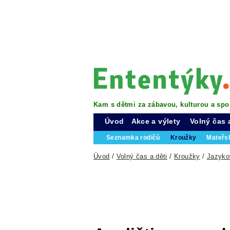
Kam s dětmi za zábavou, kulturou a spo
Úvod
Akce a výlety
Volný čas 
Seznamka rodičů
Kroužky
Mateřs
Úvod
/
Volný čas a děti
/
Kroužky
/
Jazyko