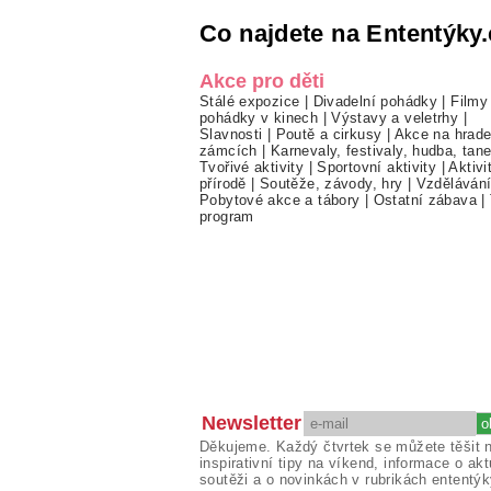
Co najdete na Ententýky.
Akce pro děti
Stálé expozice
|
Divadelní pohádky
|
Filmy
pohádky v kinech
|
Výstavy a veletrhy
|
Slavnosti
|
Poutě a cirkusy
|
Akce na hrade
zámcích
|
Karnevaly, festivaly, hudba, tan
Tvořivé aktivity
|
Sportovní aktivity
|
Aktivi
přírodě
|
Soutěže, závody, hry
|
Vzděláván
Pobytové akce a tábory
|
Ostatní zábava
|
program
Newsletter
Děkujeme. Každý čtvrtek se můžete těšit 
inspirativní tipy na víkend, informace o akt
soutěži a o novinkách v rubrikách ententýk