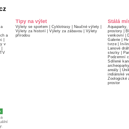
cz
Tipy na výlet
Stálá mí
 a
Výlety se sportem
|
Cyklotrasy
|
Naučné výlety
|
Aquaparky, 
Výlety za historií
|
Výlety za zábavou
|
Výlety
prostory
|
B
ch a
přírodou
venkovní
|
ec
|
Galerie
|
Hv
ty v
tvrze
|
In-li
í
|
Lanové drá
TV
stezky
|
Pa
Podzemní c
Sdílené kan
archeopark
areály
|
Úni
indiánské v
Zoologické 
prostor
na
uální
y.