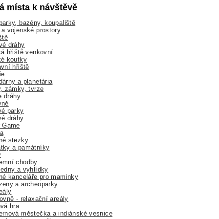
lá místa k návštěvě
arky, bazény, koupaliště
a vojenské prostory
ště
vé dráhy
á hřiště venkovní
ké koutky
vní hřiště
ie
árny a planetária
, zámky, tvrze
ne dráhy
yně
vé parky
vé dráhy
r Game
a
né stezky
tky a památníky
y
emní chodby
edny a vyhlídky
né kanceláře pro maminky
zeny a archeoparky
eály
ovně - relaxační areály
vá hra
rnová městečka a indiánské vesnice