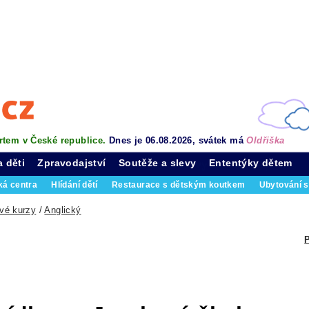
rtem v České republice.
Dnes je 06.08.2026, svátek má
Oldřiška
a děti
Zpravodajství
Soutěže a slevy
Ententýky dětem
ká centra
Hlídání dětí
Restaurace s dětským koutkem
Ubytování s
vé kurzy
/
Anglický
P