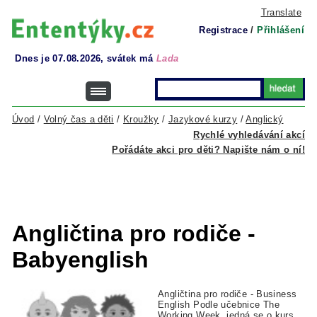
Translate
Registrace
/
Přihlášení
Dnes je 07.08.2026, svátek má
Lada
Úvod
/
Volný čas a děti
/
Kroužky
/
Jazykové kurzy
/
Anglický
Rychlé vyhledávání akcí
Pořádáte akci pro děti? Napište nám o ní!
Angličtina pro rodiče -
Babyenglish
Angličtina pro rodiče - Business
English Podle učebnice The
Working Week, jedná se o kurs