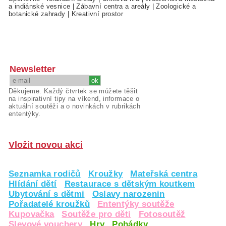
a indiánské vesnice
|
Zábavní centra a areály
|
Zoologické a
botanické zahrady
|
Kreativní prostor
Newsletter
Děkujeme. Každý čtvrtek se můžete těšit
na inspirativní tipy na víkend, informace o
aktuální soutěži a o novinkách v rubrikách
ententýky.
Vložit novou akci
Seznamka rodičů
Kroužky
Mateřská centra
Hlídání dětí
Restaurace s dětským koutkem
Ubytování s dětmi
Oslavy narozenin
Pořadatelé kroužků
Ententýky soutěže
Kupovačka
Soutěže pro děti
Fotosoutěž
Slevové vouchery
Hry
Pohádky