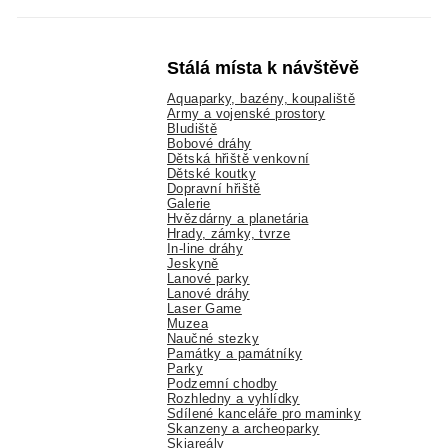
Stálá místa k návštěvě
Aquaparky, bazény, koupaliště
Army a vojenské prostory
Bludiště
Bobové dráhy
Dětská hřiště venkovní
Dětské koutky
Dopravní hřiště
Galerie
Hvězdárny a planetária
Hrady, zámky, tvrze
In-line dráhy
Jeskyně
Lanové parky
Lanové dráhy
Laser Game
Muzea
Naučné stezky
Památky a památníky
Parky
Podzemní chodby
Rozhledny a vyhlídky
Sdílené kanceláře pro maminky
Skanzeny a archeoparky
Skiareály