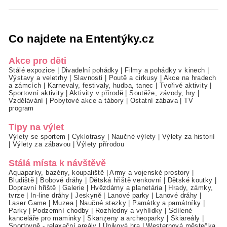
Co najdete na Ententýky.cz
Akce pro děti
Stálé expozice
|
Divadelní pohádky
|
Filmy a pohádky v kinech
|
Výstavy a veletrhy
|
Slavnosti
|
Poutě a cirkusy
|
Akce na hradech
a zámcích
|
Karnevaly, festivaly, hudba, tanec
|
Tvořivé aktivity
|
Sportovní aktivity
|
Aktivity v přírodě
|
Soutěže, závody, hry
|
Vzdělávání
|
Pobytové akce a tábory
|
Ostatní zábava
|
TV
program
Tipy na výlet
Výlety se sportem
|
Cyklotrasy
|
Naučné výlety
|
Výlety za historií
|
Výlety za zábavou
|
Výlety přírodou
Stálá místa k návštěvě
Aquaparky, bazény, koupaliště
|
Army a vojenské prostory
|
Bludiště
|
Bobové dráhy
|
Dětská hřiště venkovní
|
Dětské koutky
|
Dopravní hřiště
|
Galerie
|
Hvězdárny a planetária
|
Hrady, zámky,
tvrze
|
In-line dráhy
|
Jeskyně
|
Lanové parky
|
Lanové dráhy
|
Laser Game
|
Muzea
|
Naučné stezky
|
Památky a památníky
|
Parky
|
Podzemní chodby
|
Rozhledny a vyhlídky
|
Sdílené
kanceláře pro maminky
|
Skanzeny a archeoparky
|
Skiareály
|
Sportovně - relaxační areály
|
Úniková hra
|
Westernová městečka