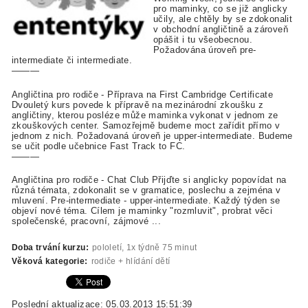
pro maminky, co se již anglicky
učily, ale chtěly by se zdokonalit
v obchodní angličtině a zároveň
opášit i tu všeobecnou.
Požadována úroveň pre-
intermediate či intermediate.
———
Angličtina pro rodiče - Příprava na First Cambridge Certificate
Dvouletý kurs povede k přípravě na mezinárodní zkoušku z
angličtiny, kterou posléze může maminka vykonat v jednom ze
zkouškových center. Samozřejmě budeme moct zařídit přímo v
jednom z nich. Požadovaná úroveň je upper-intermediate. Budeme
se učit podle učebnice Fast Track to FC.
———
Angličtina pro rodiče - Chat Club Přijďte si anglicky popovídat na
různá témata, zdokonalit se v gramatice, poslechu a zejména v
mluvení. Pre-intermediate - upper-intermediate. Každý týden se
objeví nové téma. Cílem je maminky "rozmluvit", probrat věci
společenské, pracovní, zájmové ...
Doba trvání kurzu:
pololetí, 1x týdně 75 minut
Věková kategorie:
rodiče + hlídání dětí
Poslední aktualizace: 05.03.2013 15:51:39