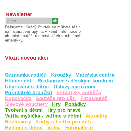
Newsletter
Děkujeme. Každý čtvrtek se můžete těšit
na inspirativní tipy na víkend, informace o
aktuální soutěži a o novinkách v rubrikách
ententýky.
Vložit novou akci
Seznamka rodičů
Kroužky
Mateřská centra
Hlídání dětí
Restaurace s dětským koutkem
Ubytování s dětmi
Oslavy narozenin
Pořadatelé kroužků
Ententýky soutěže
Kupovačka
Soutěže pro děti
Fotosoutěž
Slevové vouchery
Hry
Pohádky
Tvoření s dětmi
Hry pro hravé
Vařila myšička - vaříme s dětmi
Aktuality
Rozhovory
Knihy a hudba pro děti
Bydlení s dětmi
Videa
Fotogalerie