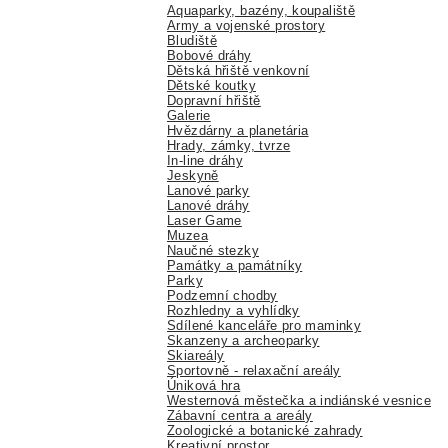
Aquaparky, bazény, koupaliště
Army a vojenské prostory
Bludiště
Bobové dráhy
Dětská hřiště venkovní
Dětské koutky
Dopravní hřiště
Galerie
Hvězdárny a planetária
Hrady, zámky, tvrze
In-line dráhy
Jeskyně
Lanové parky
Lanové dráhy
Laser Game
Muzea
Naučné stezky
Památky a památníky
Parky
Podzemní chodby
Rozhledny a vyhlídky
Sdílené kanceláře pro maminky
Skanzeny a archeoparky
Skiareály
Sportovně - relaxační areály
Úniková hra
Westernová městečka a indiánské vesnice
Zábavní centra a areály
Zoologické a botanické zahrady
Kreativní prostor