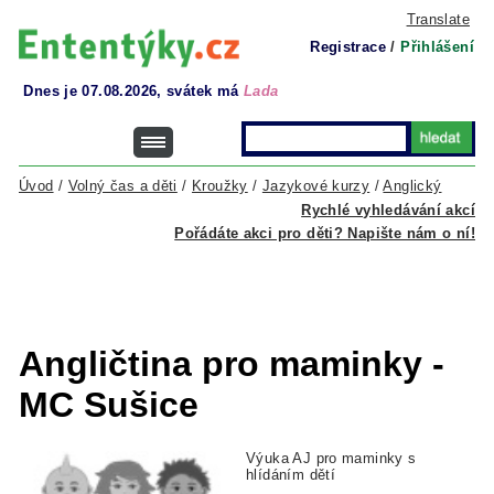
Translate
Registrace
/
Přihlášení
Dnes je 07.08.2026, svátek má
Lada
Úvod
/
Volný čas a děti
/
Kroužky
/
Jazykové kurzy
/
Anglický
Rychlé vyhledávání akcí
Pořádáte akci pro děti? Napište nám o ní!
Angličtina pro maminky -
MC Sušice
Výuka AJ pro maminky s
hlídáním dětí