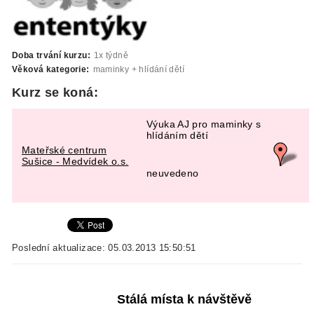
Doba trvání kurzu:
1x týdně
Věková kategorie:
maminky + hlídání dětí
Kurz se koná:
Výuka AJ pro maminky s
hlídáním dětí
Mateřské centrum
Sušice - Medvídek o.s.
neuvedeno
Poslední aktualizace: 05.03.2013 15:50:51
Stálá místa k návštěvě