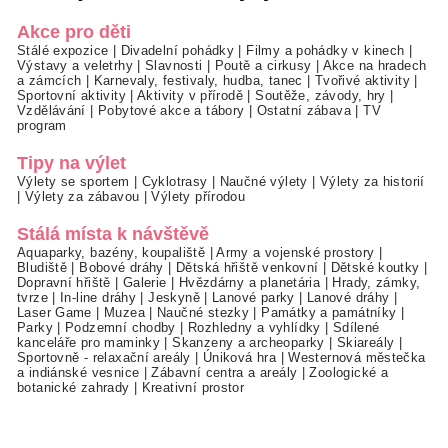
Akce pro děti
Stálé expozice
|
Divadelní pohádky
|
Filmy a pohádky v kinech
|
Výstavy a veletrhy
|
Slavnosti
|
Poutě a cirkusy
|
Akce na hradech
a zámcích
|
Karnevaly, festivaly, hudba, tanec
|
Tvořivé aktivity
|
Sportovní aktivity
|
Aktivity v přírodě
|
Soutěže, závody, hry
|
Vzdělávání
|
Pobytové akce a tábory
|
Ostatní zábava
|
TV
program
Tipy na výlet
Výlety se sportem
|
Cyklotrasy
|
Naučné výlety
|
Výlety za historií
|
Výlety za zábavou
|
Výlety přírodou
Stálá místa k návštěvě
Aquaparky, bazény, koupaliště
|
Army a vojenské prostory
|
Bludiště
|
Bobové dráhy
|
Dětská hřiště venkovní
|
Dětské koutky
|
Dopravní hřiště
|
Galerie
|
Hvězdárny a planetária
|
Hrady, zámky,
tvrze
|
In-line dráhy
|
Jeskyně
|
Lanové parky
|
Lanové dráhy
|
Laser Game
|
Muzea
|
Naučné stezky
|
Památky a památníky
|
Parky
|
Podzemní chodby
|
Rozhledny a vyhlídky
|
Sdílené
kanceláře pro maminky
|
Skanzeny a archeoparky
|
Skiareály
|
Sportovně - relaxační areály
|
Úniková hra
|
Westernová městečka
a indiánské vesnice
|
Zábavní centra a areály
|
Zoologické a
botanické zahrady
|
Kreativní prostor