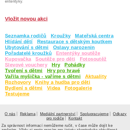
ententýky.
Vložit novou akci
Seznamka rodičů
Kroužky
Mateřská centra
Hlídání dětí
Restaurace s dětským koutkem
Ubytování s dětmi
Oslavy narozenin
Pořadatelé kroužků
Ententýky soutěže
Kupovačka
Soutěže pro děti
Fotosoutěž
Slevové vouchery
Hry
Pohádky
Tvoření s dětmi
Hry pro hravé
Vařila myšička - vaříme s dětmi
Aktuality
Rozhovory
Knihy a hudba pro děti
Bydlení s dětmi
Videa
Fotogalerie
Testujeme
O nás
Reklama
Mediální partnerství
Spolupracujeme
Odkazy
pro rodiče
Kontakt
Za správnost informací nemůžeme ručit, v čase může dojít ke
změnám. Vždy si proto prosím pro jistotu zkontrolujte aktuálnost