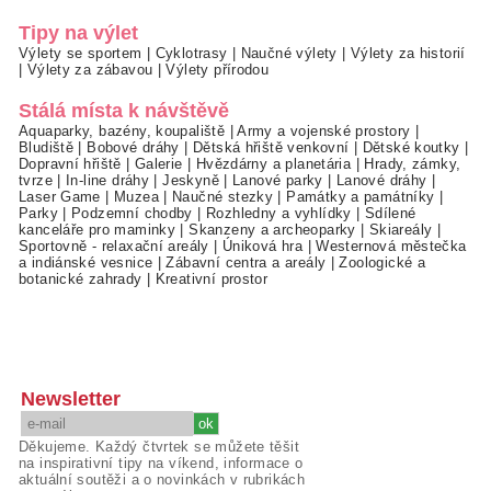
Tipy na výlet
Výlety se sportem
|
Cyklotrasy
|
Naučné výlety
|
Výlety za historií
|
Výlety za zábavou
|
Výlety přírodou
Stálá místa k návštěvě
Aquaparky, bazény, koupaliště
|
Army a vojenské prostory
|
Bludiště
|
Bobové dráhy
|
Dětská hřiště venkovní
|
Dětské koutky
|
Dopravní hřiště
|
Galerie
|
Hvězdárny a planetária
|
Hrady, zámky,
tvrze
|
In-line dráhy
|
Jeskyně
|
Lanové parky
|
Lanové dráhy
|
Laser Game
|
Muzea
|
Naučné stezky
|
Památky a památníky
|
Parky
|
Podzemní chodby
|
Rozhledny a vyhlídky
|
Sdílené
kanceláře pro maminky
|
Skanzeny a archeoparky
|
Skiareály
|
Sportovně - relaxační areály
|
Úniková hra
|
Westernová městečka
a indiánské vesnice
|
Zábavní centra a areály
|
Zoologické a
botanické zahrady
|
Kreativní prostor
Newsletter
Děkujeme. Každý čtvrtek se můžete těšit
na inspirativní tipy na víkend, informace o
aktuální soutěži a o novinkách v rubrikách