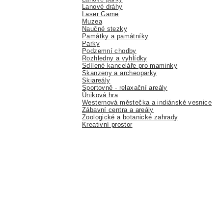
Lanové dráhy
Laser Game
Muzea
Naučné stezky
Památky a památníky
Parky
Podzemní chodby
Rozhledny a vyhlídky
Sdílené kanceláře pro maminky
Skanzeny a archeoparky
Skiareály
Sportovně - relaxační areály
Úniková hra
Westernová městečka a indiánské vesnice
Zábavní centra a areály
Zoologické a botanické zahrady
Kreativní prostor