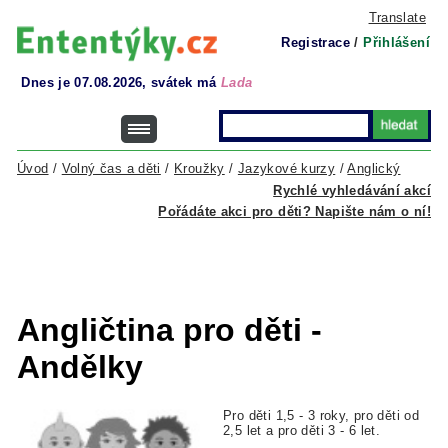
Translate
Registrace
/
Přihlášení
Dnes je 07.08.2026, svátek má
Lada
Úvod
/
Volný čas a děti
/
Kroužky
/
Jazykové kurzy
/
Anglický
Rychlé vyhledávání akcí
Pořádáte akci pro děti? Napište nám o ní!
Angličtina pro děti -
Andělky
Pro děti 1,5 - 3 roky, pro děti od
2,5 let a pro děti 3 - 6 let.