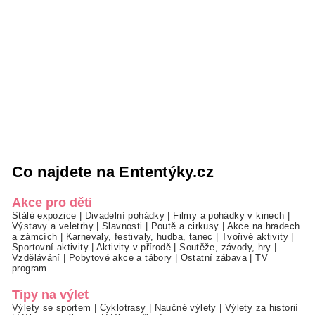
Co najdete na Ententýky.cz
Akce pro děti
Stálé expozice
|
Divadelní pohádky
|
Filmy a pohádky v kinech
|
Výstavy a veletrhy
|
Slavnosti
|
Poutě a cirkusy
|
Akce na hradech
a zámcích
|
Karnevaly, festivaly, hudba, tanec
|
Tvořivé aktivity
|
Sportovní aktivity
|
Aktivity v přírodě
|
Soutěže, závody, hry
|
Vzdělávání
|
Pobytové akce a tábory
|
Ostatní zábava
|
TV
program
Tipy na výlet
Výlety se sportem
|
Cyklotrasy
|
Naučné výlety
|
Výlety za historií