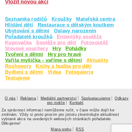
Vložit novou akci
Seznamka rodičů
Kroužky
Mateřská centra
Hlídání dětí
Restaurace s dětským koutkem
Ubytování s dětmi
Oslavy narozenin
Pořadatelé kroužků
Ententýky soutěže
Kupovačka
Soutěže pro děti
Fotosoutěž
Slevové vouchery
Hry
Pohádky
Tvoření s dětmi
Hry pro hravé
Vařila myšička - vaříme s dětmi
Aktuality
Rozhovory
Knihy a hudba pro děti
Bydlení s dětmi
Videa
Fotogalerie
Testujeme
O nás
Reklama
Mediální partnerství
Spolupracujeme
Odkazy
pro rodiče
Kontakt
Za správnost informací nemůžeme ručit, v čase může dojít ke
změnám. Vždy si proto prosím pro jistotu zkontrolujte aktuálnost
vybrané akce na uvedených webových stránkách pořadatele.
Děkujeme!
Mapa webu
RSS