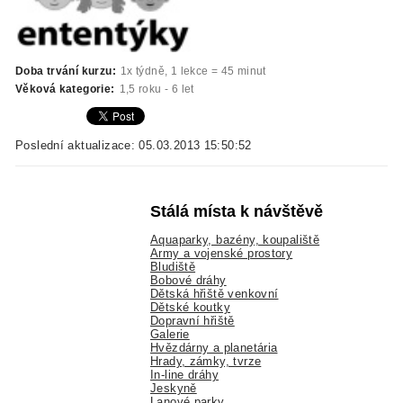
Doba trvání kurzu:
1x týdně, 1 lekce = 45 minut
Věková kategorie:
1,5 roku - 6 let
Poslední aktualizace: 05.03.2013 15:50:52
Stálá místa k návštěvě
Aquaparky, bazény, koupaliště
Army a vojenské prostory
Bludiště
Bobové dráhy
Dětská hřiště venkovní
Dětské koutky
Dopravní hřiště
Galerie
Hvězdárny a planetária
Hrady, zámky, tvrze
In-line dráhy
Jeskyně
Lanové parky