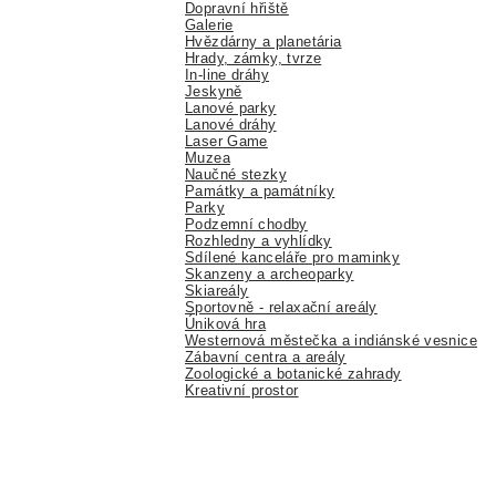
Dopravní hřiště
Galerie
Hvězdárny a planetária
Hrady, zámky, tvrze
In-line dráhy
Jeskyně
Lanové parky
Lanové dráhy
Laser Game
Muzea
Naučné stezky
Památky a památníky
Parky
Podzemní chodby
Rozhledny a vyhlídky
Sdílené kanceláře pro maminky
Skanzeny a archeoparky
Skiareály
Sportovně - relaxační areály
Úniková hra
Westernová městečka a indiánské vesnice
Zábavní centra a areály
Zoologické a botanické zahrady
Kreativní prostor