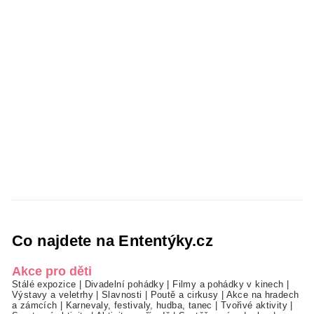
Co najdete na Ententýky.cz
Akce pro děti
Stálé expozice
|
Divadelní pohádky
|
Filmy a pohádky v kinech
|
Výstavy a veletrhy
|
Slavnosti
|
Poutě a cirkusy
|
Akce na hradech
a zámcích
|
Karnevaly, festivaly, hudba, tanec
|
Tvořivé aktivity
|