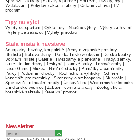
Sportovní aktivity
|
Aktivity v přírodě
|
Soutěže, závody, hry
|
Vzdělávání
|
Pobytové akce a tábory
|
Ostatní zábava
|
TV
program
Tipy na výlet
Výlety se sportem
|
Cyklotrasy
|
Naučné výlety
|
Výlety za historií
|
Výlety za zábavou
|
Výlety přírodou
Stálá místa k návštěvě
Aquaparky, bazény, koupaliště
|
Army a vojenské prostory
|
Bludiště
|
Bobové dráhy
|
Dětská hřiště venkovní
|
Dětské koutky
|
Dopravní hřiště
|
Galerie
|
Hvězdárny a planetária
|
Hrady, zámky,
tvrze
|
In-line dráhy
|
Jeskyně
|
Lanové parky
|
Lanové dráhy
|
Laser Game
|
Muzea
|
Naučné stezky
|
Památky a památníky
|
Parky
|
Podzemní chodby
|
Rozhledny a vyhlídky
|
Sdílené
kanceláře pro maminky
|
Skanzeny a archeoparky
|
Skiareály
|
Sportovně - relaxační areály
|
Úniková hra
|
Westernová městečka
a indiánské vesnice
|
Zábavní centra a areály
|
Zoologické a
botanické zahrady
|
Kreativní prostor
Newsletter
Děkujeme. Každý čtvrtek se můžete těšit