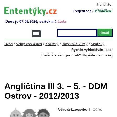
Translate
Registrace
/
Přihlášení
Dnes je 07.08.2026, svátek má
Lada
Úvod
/
Volný čas a děti
/
Kroužky
/
Jazykové kurzy
/
Anglický
Rychlé vyhledávání akcí
Pořádáte akci pro děti? Napište nám o ní!
Angličtina III 3. – 5. - DDM
Ostrov - 2012/2013
Věková kategorie:
8 - 10 let