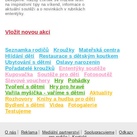
na inspirativní tipy na víkend, informace o
aktuální soutěži a o novinkách v rubrikách
ententýky.
Vložit novou akci
Seznamka rodičů
Kroužky
Mateřská centra
Hlídání dětí
Restaurace s dětským koutkem
Ubytování s dětmi
Oslavy narozenin
Pořadatelé kroužků
Ententýky soutěže
Kupovačka
Soutěže pro děti
Fotosoutěž
Slevové vouchery
Hry
Pohádky
Tvoření s dětmi
Hry pro hravé
Vařila myšička - vaříme s dětmi
Aktuality
Rozhovory
Knihy a hudba pro děti
Bydlení s dětmi
Videa
Fotogalerie
Testujeme
O nás
Reklama
Mediální partnerství
Spolupracujeme
Odkazy
pro rodiče
Kontakt