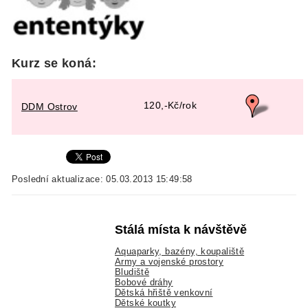
Kurz se koná:
120,-Kč/rok
DDM Ostrov
Poslední aktualizace: 05.03.2013 15:49:58
Stálá místa k návštěvě
Aquaparky, bazény, koupaliště
Army a vojenské prostory
Bludiště
Bobové dráhy
Dětská hřiště venkovní
Dětské koutky