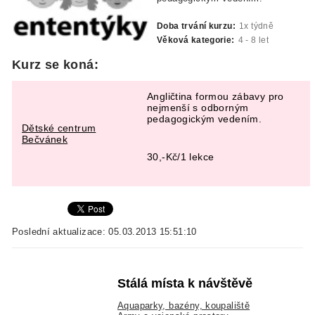
Doba trvání kurzu:
1x týdně
Věková kategorie:
4 - 8 let
Kurz se koná:
Angličtina formou zábavy pro
nejmenší s odborným
pedagogickým vedením.
Dětské centrum
Bečvánek
30,-Kč/1 lekce
Poslední aktualizace: 05.03.2013 15:51:10
Stálá místa k návštěvě
Aquaparky, bazény, koupaliště