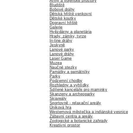
Army a vojenské prostory
Bludiště
Bobové dráhy
Dětská hřiště venkovní
Dětské koutky
Dopravní hřiště
Galerie
Hvězdárny a planetária
Hrady, zámky, tvrze
In-line dráhy
Jeskyně
Lanové parky
Lanové dráhy
Laser Game
Muzea
Naučné stezky
Památky a památníky
Parky
Podzemní chodby
Rozhledny a vyhlídky
Sdílené kanceláře pro maminky
Skanzeny a archeoparky
Skiareály
Sportovně - relaxační areály
Úniková hra
Westernová městečka a indiánské vesnice
Zábavní centra a areály
Zoologické a botanické zahrady
Kreativní prostor