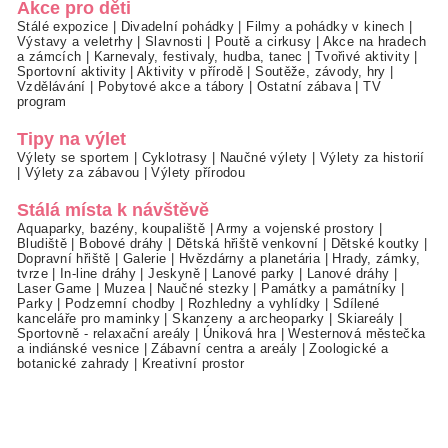
Akce pro děti
Stálé expozice
|
Divadelní pohádky
|
Filmy a pohádky v kinech
|
Výstavy a veletrhy
|
Slavnosti
|
Poutě a cirkusy
|
Akce na hradech
a zámcích
|
Karnevaly, festivaly, hudba, tanec
|
Tvořivé aktivity
|
Sportovní aktivity
|
Aktivity v přírodě
|
Soutěže, závody, hry
|
Vzdělávání
|
Pobytové akce a tábory
|
Ostatní zábava
|
TV
program
Tipy na výlet
Výlety se sportem
|
Cyklotrasy
|
Naučné výlety
|
Výlety za historií
|
Výlety za zábavou
|
Výlety přírodou
Stálá místa k návštěvě
Aquaparky, bazény, koupaliště
|
Army a vojenské prostory
|
Bludiště
|
Bobové dráhy
|
Dětská hřiště venkovní
|
Dětské koutky
|
Dopravní hřiště
|
Galerie
|
Hvězdárny a planetária
|
Hrady, zámky,
tvrze
|
In-line dráhy
|
Jeskyně
|
Lanové parky
|
Lanové dráhy
|
Laser Game
|
Muzea
|
Naučné stezky
|
Památky a památníky
|
Parky
|
Podzemní chodby
|
Rozhledny a vyhlídky
|
Sdílené
kanceláře pro maminky
|
Skanzeny a archeoparky
|
Skiareály
|
Sportovně - relaxační areály
|
Úniková hra
|
Westernová městečka
a indiánské vesnice
|
Zábavní centra a areály
|
Zoologické a
botanické zahrady
|
Kreativní prostor