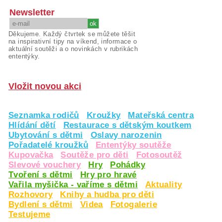
Newsletter
Děkujeme. Každý čtvrtek se můžete těšit
na inspirativní tipy na víkend, informace o
aktuální soutěži a o novinkách v rubrikách
ententýky.
Vložit novou akci
Seznamka rodičů
Kroužky
Mateřská centra
Hlídání dětí
Restaurace s dětským koutkem
Ubytování s dětmi
Oslavy narozenin
Pořadatelé kroužků
Ententýky soutěže
Kupovačka
Soutěže pro děti
Fotosoutěž
Slevové vouchery
Hry
Pohádky
Tvoření s dětmi
Hry pro hravé
Vařila myšička - vaříme s dětmi
Aktuality
Rozhovory
Knihy a hudba pro děti
Bydlení s dětmi
Videa
Fotogalerie
Testujeme