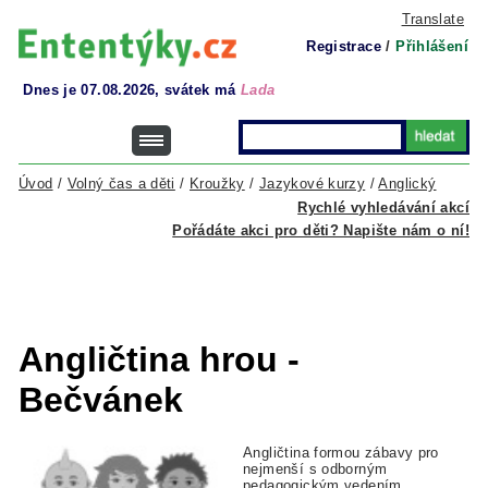
Translate
Registrace
/
Přihlášení
Dnes je 07.08.2026, svátek má
Lada
Úvod
/
Volný čas a děti
/
Kroužky
/
Jazykové kurzy
/
Anglický
Rychlé vyhledávání akcí
Pořádáte akci pro děti? Napište nám o ní!
Angličtina hrou -
Bečvánek
Angličtina formou zábavy pro
nejmenší s odborným
pedagogickým vedením.