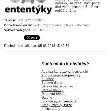
obrázky, soutěže. Max. počet
dětí ve skupince je 5. Účast
rodičů vítána.
Telefon:
+420 222 333 821
Doba trvání kurzu:
školní rok; 1 x týdně, 1 lekce = 45 minut
Věková kategorie:
3 - 5 let
Poslední aktualizace: 05.03.2013 15:49:59
Stálá místa k návštěvě
Aquaparky, bazény, koupaliště
Army a vojenské prostory
Bludiště
Bobové dráhy
Dětská hřiště venkovní
Dětské koutky
Dopravní hřiště
Galerie
Hvězdárny a planetária
Hrady, zámky, tvrze
In-line dráhy