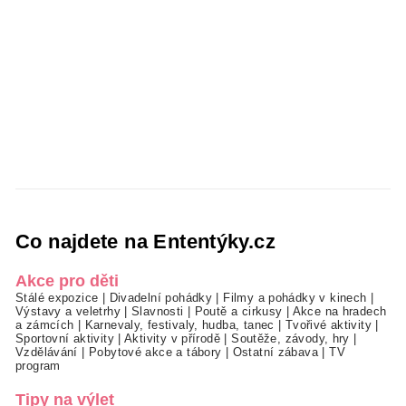
Co najdete na Ententýky.cz
Akce pro děti
Stálé expozice
|
Divadelní pohádky
|
Filmy a pohádky v kinech
|
Výstavy a veletrhy
|
Slavnosti
|
Poutě a cirkusy
|
Akce na hradech
a zámcích
|
Karnevaly, festivaly, hudba, tanec
|
Tvořivé aktivity
|
Sportovní aktivity
|
Aktivity v přírodě
|
Soutěže, závody, hry
|
Vzdělávání
|
Pobytové akce a tábory
|
Ostatní zábava
|
TV
program
Tipy na výlet