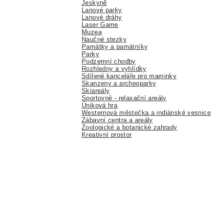
Jeskyně
Lanové parky
Lanové dráhy
Laser Game
Muzea
Naučné stezky
Památky a památníky
Parky
Podzemní chodby
Rozhledny a vyhlídky
Sdílené kanceláře pro maminky
Skanzeny a archeoparky
Skiareály
Sportovně - relaxační areály
Úniková hra
Westernová městečka a indiánské vesnice
Zábavní centra a areály
Zoologické a botanické zahrady
Kreativní prostor