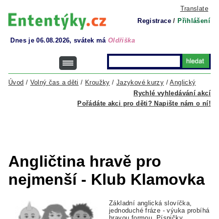
Translate
Registrace
/
Přihlášení
Dnes je 06.08.2026, svátek má
Oldřiška
Úvod
/
Volný čas a děti
/
Kroužky
/
Jazykové kurzy
/
Anglický
Rychlé vyhledávání akcí
Pořádáte akci pro děti? Napište nám o ní!
Angličtina hravě pro
nejmenší - Klub Klamovka
Základní anglická slovíčka,
jednoduché fráze - výuka probíhá
hravou formou. Písničky,