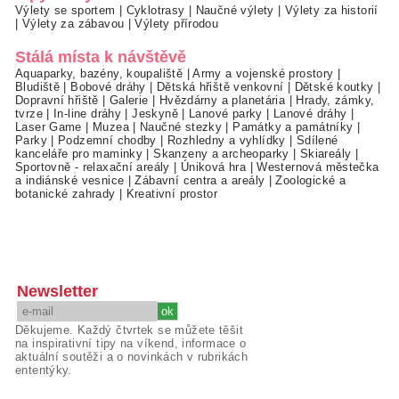
Výlety se sportem
|
Cyklotrasy
|
Naučné výlety
|
Výlety za historií
|
Výlety za zábavou
|
Výlety přírodou
Stálá místa k návštěvě
Aquaparky, bazény, koupaliště
|
Army a vojenské prostory
|
Bludiště
|
Bobové dráhy
|
Dětská hřiště venkovní
|
Dětské koutky
|
Dopravní hřiště
|
Galerie
|
Hvězdárny a planetária
|
Hrady, zámky,
tvrze
|
In-line dráhy
|
Jeskyně
|
Lanové parky
|
Lanové dráhy
|
Laser Game
|
Muzea
|
Naučné stezky
|
Památky a památníky
|
Parky
|
Podzemní chodby
|
Rozhledny a vyhlídky
|
Sdílené
kanceláře pro maminky
|
Skanzeny a archeoparky
|
Skiareály
|
Sportovně - relaxační areály
|
Úniková hra
|
Westernová městečka
a indiánské vesnice
|
Zábavní centra a areály
|
Zoologické a
botanické zahrady
|
Kreativní prostor
Newsletter
Děkujeme. Každý čtvrtek se můžete těšit
na inspirativní tipy na víkend, informace o
aktuální soutěži a o novinkách v rubrikách
ententýky.