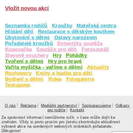
Vložit novou akci
Seznamka rodičů
Kroužky
Mateřská centra
Hlídání dětí
Restaurace s dětským koutkem
Ubytování s dětmi
Oslavy narozenin
Pořadatelé kroužků
Ententýky soutěže
Kupovačka
Soutěže pro děti
Fotosoutěž
Slevové vouchery
Hry
Pohádky
Tvoření s dětmi
Hry pro hravé
Vařila myšička - vaříme s dětmi
Aktuality
Rozhovory
Knihy a hudba pro děti
Bydlení s dětmi
Videa
Fotogalerie
Testujeme
O nás
Reklama
Mediální partnerství
Spolupracujeme
Odkazy
pro rodiče
Kontakt
Za správnost informací nemůžeme ručit, v čase může dojít ke
změnám. Vždy si proto prosím pro jistotu zkontrolujte aktuálnost
vybrané akce na uvedených webových stránkách pořadatele.
Děkujeme!