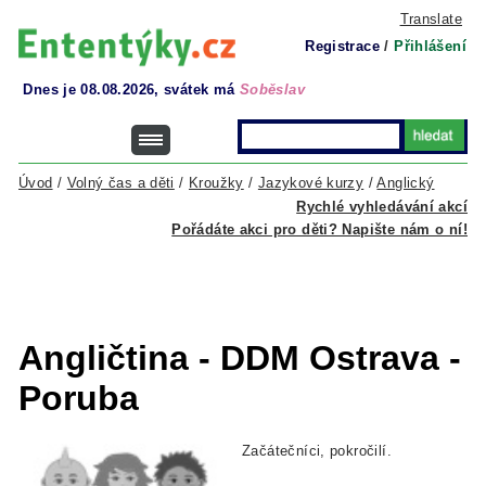
Translate
Registrace
/
Přihlášení
Dnes je 08.08.2026, svátek má
Soběslav
Úvod
/
Volný čas a děti
/
Kroužky
/
Jazykové kurzy
/
Anglický
Rychlé vyhledávání akcí
Pořádáte akci pro děti? Napište nám o ní!
Angličtina - DDM Ostrava -
Poruba
Začátečníci, pokročilí.