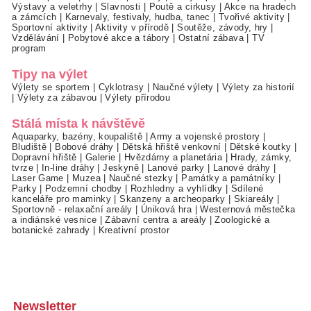
Výstavy a veletrhy
|
Slavnosti
|
Poutě a cirkusy
|
Akce na hradech
a zámcích
|
Karnevaly, festivaly, hudba, tanec
|
Tvořivé aktivity
|
Sportovní aktivity
|
Aktivity v přírodě
|
Soutěže, závody, hry
|
Vzdělávání
|
Pobytové akce a tábory
|
Ostatní zábava
|
TV
program
Tipy na výlet
Výlety se sportem
|
Cyklotrasy
|
Naučné výlety
|
Výlety za historií
|
Výlety za zábavou
|
Výlety přírodou
Stálá místa k návštěvě
Aquaparky, bazény, koupaliště
|
Army a vojenské prostory
|
Bludiště
|
Bobové dráhy
|
Dětská hřiště venkovní
|
Dětské koutky
|
Dopravní hřiště
|
Galerie
|
Hvězdárny a planetária
|
Hrady, zámky,
tvrze
|
In-line dráhy
|
Jeskyně
|
Lanové parky
|
Lanové dráhy
|
Laser Game
|
Muzea
|
Naučné stezky
|
Památky a památníky
|
Parky
|
Podzemní chodby
|
Rozhledny a vyhlídky
|
Sdílené
kanceláře pro maminky
|
Skanzeny a archeoparky
|
Skiareály
|
Sportovně - relaxační areály
|
Úniková hra
|
Westernová městečka
a indiánské vesnice
|
Zábavní centra a areály
|
Zoologické a
botanické zahrady
|
Kreativní prostor
Newsletter