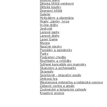
Dětská hřiště venkovní
Dětské koutky
Dopravní hřiště
Galerie
Hvězdárny a planetária
Hrady, zámky, tvrze
In-line dráhy
Jeskyně
Lanové parky
Lanové dráhy
Laser Game
Muzea
Naučné stezky
Památky a památníky
Parky
Podzemní chodby
Rozhledny a vyhlídky
Sdílené kanceláře pro maminky
Skanzeny a archeoparky
Skiareály
Sportovně - relaxační areály
Úniková hra
Westernová městečka a indiánské vesnice
Zábavní centra a areály
Zoologické a botanické zahrady
Kreativní prostor