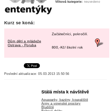
Věková kategorie:
neuvedeno
Kurz se koná:
Začátečníci, pokročilí.
Dům dětí a mládeže
Ostrava - Poruba
800,-Kč/ školní rok
Poslední aktualizace: 05.03.2013 15:50:56
Stálá místa k návštěvě
Aquaparky, bazény, koupaliště
Army a vojenské prostory
Bludiště
Bobové dráhy