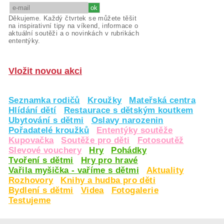
Děkujeme. Každý čtvrtek se můžete těšit
na inspirativní tipy na víkend, informace o
aktuální soutěži a o novinkách v rubrikách
ententýky.
Vložit novou akci
Seznamka rodičů
Kroužky
Mateřská centra
Hlídání dětí
Restaurace s dětským koutkem
Ubytování s dětmi
Oslavy narozenin
Pořadatelé kroužků
Ententýky soutěže
Kupovačka
Soutěže pro děti
Fotosoutěž
Slevové vouchery
Hry
Pohádky
Tvoření s dětmi
Hry pro hravé
Vařila myšička - vaříme s dětmi
Aktuality
Rozhovory
Knihy a hudba pro děti
Bydlení s dětmi
Videa
Fotogalerie
Testujeme