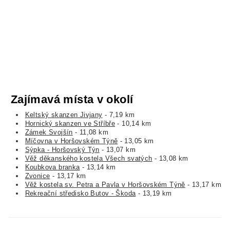
Zajímavá místa v okolí
Keltský skanzen Jivjany
- 7,19 km
Hornický skanzen ve Stříbře
- 10,14 km
Zámek Svojšín
- 11,08 km
Míčovna v Horšovském Týně
- 13,05 km
Sýpka - Horšovský Týn
- 13,07 km
Věž děkanského kostela Všech svatých
- 13,08 km
Koubkova branka
- 13,14 km
Zvonice
- 13,17 km
Věž kostela sv. Petra a Pavla v Horšovském Týně
- 13,17 km
Rekreační středisko Butov - Škoda
- 13,19 km