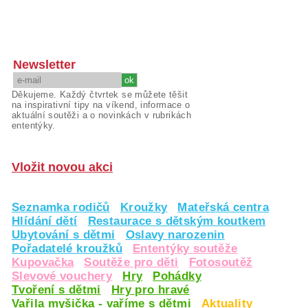
Newsletter
Děkujeme. Každý čtvrtek se můžete těšit
na inspirativní tipy na víkend, informace o
aktuální soutěži a o novinkách v rubrikách
ententýky.
Vložit novou akci
Seznamka rodičů
Kroužky
Mateřská centra
Hlídání dětí
Restaurace s dětským koutkem
Ubytování s dětmi
Oslavy narozenin
Pořadatelé kroužků
Ententýky soutěže
Kupovačka
Soutěže pro děti
Fotosoutěž
Slevové vouchery
Hry
Pohádky
Tvoření s dětmi
Hry pro hravé
Vařila myšička - vaříme s dětmi
Aktuality