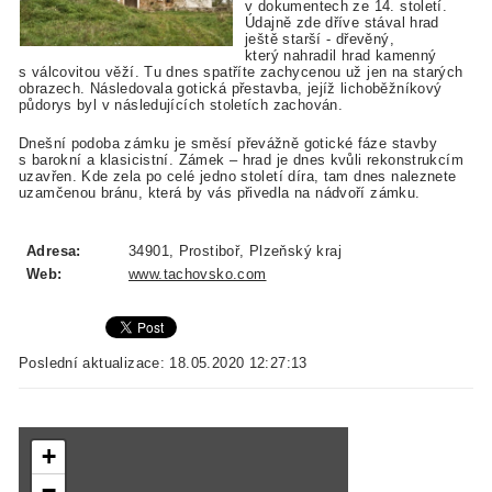
v dokumentech ze 14. století.
Údajně zde dříve stával hrad
ještě starší - dřevěný,
který nahradil hrad kamenný
s válcovitou věží. Tu dnes spatříte zachycenou už jen na starých
obrazech. Následovala gotická přestavba, jejíž lichoběžníkový
půdorys byl v následujících stoletích zachován.
Dnešní podoba zámku je směsí převážně gotické fáze stavby
s barokní a klasicistní. Zámek – hrad je dnes kvůli rekonstrukcím
uzavřen. Kde zela po celé jedno století díra, tam dnes naleznete
uzamčenou bránu, která by vás přivedla na nádvoří zámku.
Adresa:
34901, Prostiboř, Plzeňský kraj
Web:
www.tachovsko.com
Poslední aktualizace: 18.05.2020 12:27:13
+
−