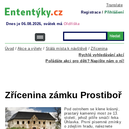
Translate
Registrace
/
Přihlášení
Dnes je 06.08.2026, svátek má
Oldřiška
Úvod
/
Akce a výlety
/
Stálá místa k návštěvě
/
Zřícenina
Rychlé vyhledávání akcí
Pořádáte akci pro děti? Napište nám o ní!
Zřícenina zámku Prostiboř
Pod ostrohem se klene krásný,
prastarý kamenný most ze 13.
století, jehož pilíře smáčí řeka
Úhlavka. První písemné zmínky
o zdejším hradu, naleznete