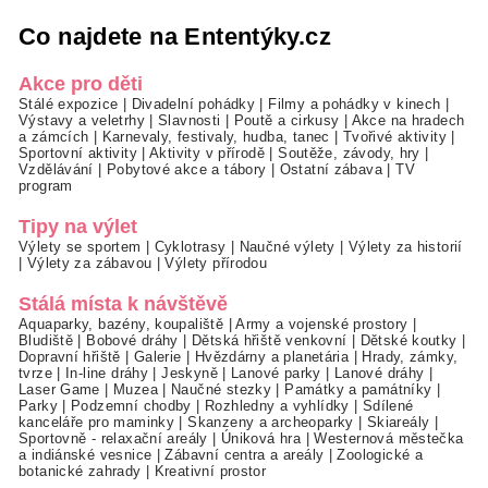
Co najdete na Ententýky.cz
Akce pro děti
Stálé expozice
|
Divadelní pohádky
|
Filmy a pohádky v kinech
|
Výstavy a veletrhy
|
Slavnosti
|
Poutě a cirkusy
|
Akce na hradech
a zámcích
|
Karnevaly, festivaly, hudba, tanec
|
Tvořivé aktivity
|
Sportovní aktivity
|
Aktivity v přírodě
|
Soutěže, závody, hry
|
Vzdělávání
|
Pobytové akce a tábory
|
Ostatní zábava
|
TV
program
Tipy na výlet
Výlety se sportem
|
Cyklotrasy
|
Naučné výlety
|
Výlety za historií
|
Výlety za zábavou
|
Výlety přírodou
Stálá místa k návštěvě
Aquaparky, bazény, koupaliště
|
Army a vojenské prostory
|
Bludiště
|
Bobové dráhy
|
Dětská hřiště venkovní
|
Dětské koutky
|
Dopravní hřiště
|
Galerie
|
Hvězdárny a planetária
|
Hrady, zámky,
tvrze
|
In-line dráhy
|
Jeskyně
|
Lanové parky
|
Lanové dráhy
|
Laser Game
|
Muzea
|
Naučné stezky
|
Památky a památníky
|
Parky
|
Podzemní chodby
|
Rozhledny a vyhlídky
|
Sdílené
kanceláře pro maminky
|
Skanzeny a archeoparky
|
Skiareály
|
Sportovně - relaxační areály
|
Úniková hra
|
Westernová městečka
a indiánské vesnice
|
Zábavní centra a areály
|
Zoologické a
botanické zahrady
|
Kreativní prostor