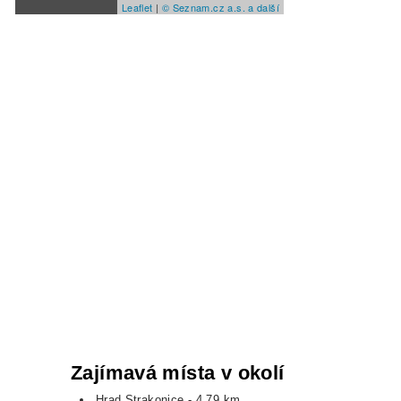
Leaflet
|
© Seznam.cz a.s. a další
Zajímavá místa v okolí
Hrad Strakonice
- 4,79 km