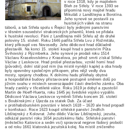
v roce 1318, kdy je majitelem
Bleh ze Střely. V roce 1393 se
připomíná nový majitel hradu
Mikuláš z Landštejna a Borotína.
Jeho synové se postavili za
husitských válek na stranu
táborů, a tak Střela spolu s Řepicí byly jedinými panstvími
v těsném sousedství strakonických johanitů, která se přidala
k husitské revoluci. Páni z Landštejna měli Střelu až do druhé
poloviny 15. století. Roku 1646 patřila Střela Lvu z Rožmitálu,
který přikoupil ves Novosedly. Jeho dědicové hrad důkladně
přestavěli. Na konci 15. století koupil hrad s panstvím Půta
Švihovský z Rýzmberka. Jeho synové je prodali roku 1514
Václavu Kraselovskému z Kraselova, po jehož smrti získal Střelu
Václav z Leskovce. Hrad prošel přestavbou, vznikl horní hrad
(původní), dolní stál pod ním (na místě nynější kaple) a oba hrady
byly opevněny společným příkopem, přes nějž vedly dva
mosty, spojeny chodbou. K dolnímu hadu přiléhaly obytné
a hospodářské budovy přistavované postupně směrem dolů po
jižním svahu v místech severozápadní části dnešního zámku. Oba
hrady zanikly v třicetileté válce. Roku 1619 je dobyl a zpustošil
Martin de Hoeff-Huerta, roku 1645 jej švédské vojsko vypálilo.
Dědicové Václava Leskovce vyměnili Střelu koncem 16. století
s Boubínskými z Újezda za statek Dub. Za účast
v protihabsburském povstání v letech 1618 – 1620 ale hrad propadl
v konfiskaci. Roce 1623 koupil střelské panství Jindřich
Libštejnský z Kolovrat. Jeho dědic Václav Libštejnský, jezuita,
odkázal panství roku 1654 jezuitskému řádu. Střelské panství
(městečko Katovice a sedm vsí) spravoval nejprve řádový probošt
a od roku 1661 klatovská jezuitská kolej. Na místě zničeného