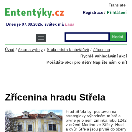
Translate
Registrace
/
Přihlášení
Dnes je 07.08.2026, svátek má
Lada
Úvod
/
Akce a výlety
/
Stálá místa k návštěvě
/
Zřícenina
Rychlé vyhledávání akcí
Pořádáte akci pro děti? Napište nám o ní!
Zřícenina hradu Střela
Hrad Střela byl postaven na
strategicky výhodném místě a
prvně je o něm zmínka roku 1242
v držení Martina ze Střely. Hrad
a dvůr Střela jsou prvně doloženy