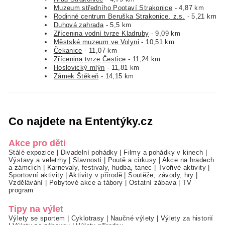
Muzeum středního Pootaví Strakonice
- 4,87 km
Rodinné centrum Beruška Strakonice, z.s.
- 5,21 km
Duhová zahrada
- 5,5 km
Zřícenina vodní tvrze Kladruby
- 9,09 km
Městské muzeum ve Volyni
- 10,51 km
Čekanice
- 11,07 km
Zřícenina tvrze Čestice
- 11,24 km
Hoslovický mlýn
- 11,81 km
Zámek Štěkeň
- 14,15 km
Co najdete na Ententýky.cz
Akce pro děti
Stálé expozice
|
Divadelní pohádky
|
Filmy a pohádky v kinech
|
Výstavy a veletrhy
|
Slavnosti
|
Poutě a cirkusy
|
Akce na hradech
a zámcích
|
Karnevaly, festivaly, hudba, tanec
|
Tvořivé aktivity
|
Sportovní aktivity
|
Aktivity v přírodě
|
Soutěže, závody, hry
|
Vzdělávání
|
Pobytové akce a tábory
|
Ostatní zábava
|
TV
program
Tipy na výlet
Výlety se sportem
|
Cyklotrasy
|
Naučné výlety
|
Výlety za historií