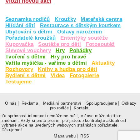
Vložit novou akci
Seznamka rodičů
Kroužky
Mateřská centra
Hlídání dětí
Restaurace s dětským koutkem
Ubytování s dětmi
Oslavy narozenin
Pořadatelé kroužků
Ententýky soutěže
Kupovačka
Soutěže pro děti
Fotosoutěž
Slevové vouchery
Hry
Pohádky
Tvoření s dětmi
Hry pro hravé
Vařila myšička - vaříme s dětmi
Aktuality
Rozhovory
Knihy a hudba pro děti
Bydlení s dětmi
Videa
Fotogalerie
Testujeme
O nás
Reklama
Mediální partnerství
Spolupracujeme
Odkazy
pro rodiče
Kontakt
Za správnost informací nemůžeme ručit, v čase může dojít ke
změnám. Vždy si proto prosím pro jistotu zkontrolujte aktuálnost
vybrané akce na uvedených webových stránkách pořadatele.
Děkujeme!
Mapa webu
RSS