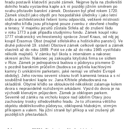
hradu postavili klatovští jezuité zámek. Nejprve byla na zbořeništi
dolního hradu vystavěna kaple a k ní později jižním směrem po
svahu přistavěn barokní zámek. Dostaven byl před rokem 1720.
Zámek sloužil jako obydlí pro hospodářské úředníky i jako letní
sídlo a architektonické řešení tomu odpovídá, veškeré místnosti
obytného křídla jsou přístupné pouze zvenku z otevřené chodby
a terasy. V majetku jezuitů zůstala Střela až do zrušení řádu
v roku 1773 a pak připadla studijnímu fondu. Zámek koupil roku
1777 strakonický vrchnostenský správce Josef Kraus, od něj jej
koupil Erasmus Obst (majitel střelského a hoštického panství). Ve
druhé polovině 19. století Obstové zámek celkově opravit a zámek
vlastnili až do roku 1889. Poté se zde až do roku 1945 vystřídalo
několik majitelů. V zámku byl škola s internátem a nakonec
okresní archiv. Nakonec jej zakoupila lotyšská firma se sídlem
v Rize. Zámek je jednopatrová budova o půdorysu písmene D
s pozdně barokním průčelím (budova se pyšnila kachlovými
kamny či unikátními parketami, jaké nemají ve střední Evropě
obdoby). Jeho rovnou severní stranu tvoří kamenná terasa a s ní
souběžně barokní kaple sv. Jana Křtitele přebudovaná na
skladiště. Obytné křídlo se obloukovitě několikrát zalamuje kolem
dvora s nepravidelně rozloženým arkádami. Vjezd do dvora je na
východě klenutým průjezdem. Zámek je obklopen parkem.
Severně od zámku na vrcholu kopce nad údolím Otavy jsou
zachovány trosky středověkého hradu. Je to zřícenina většího
objektu obdélníkového půdorysu, obklopená hlubokým, strmým
příkopem a valem. Na jižní straně byl příkop a val zrušený při
pozdějších přestavbách.