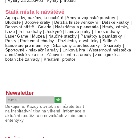
|
Výlety za zábavou
|
Výlety přírodou
Stálá místa k návštěvě
Aquaparky, bazény, koupaliště
|
Army a vojenské prostory
|
Bludiště
|
Bobové dráhy
|
Dětská hřiště venkovní
|
Dětské koutky
|
Dopravní hřiště
|
Galerie
|
Hvězdárny a planetária
|
Hrady, zámky,
tvrze
|
In-line dráhy
|
Jeskyně
|
Lanové parky
|
Lanové dráhy
|
Laser Game
|
Muzea
|
Naučné stezky
|
Památky a památníky
|
Parky
|
Podzemní chodby
|
Rozhledny a vyhlídky
|
Sdílené
kanceláře pro maminky
|
Skanzeny a archeoparky
|
Skiareály
|
Sportovně - relaxační areály
|
Úniková hra
|
Westernová městečka
a indiánské vesnice
|
Zábavní centra a areály
|
Zoologické a
botanické zahrady
|
Kreativní prostor
Newsletter
Děkujeme. Každý čtvrtek se můžete těšit
na inspirativní tipy na víkend, informace o
aktuální soutěži a o novinkách v rubrikách
ententýky.