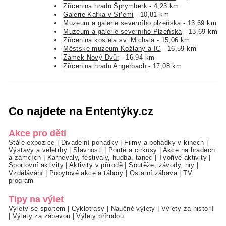
Zřícenina hradu Šprymberk
- 4,23 km
Galerie Kafka v Siřemi
- 10,81 km
Muzeum a galerie severního plzeňska
- 13,69 km
Muzeum a galerie severního Plzeňska
- 13,69 km
Zřícenina kostela sv. Michala
- 15,06 km
Městské muzeum Kožlany a IC
- 16,59 km
Zámek Nový Dvůr
- 16,94 km
Zřícenina hradu Angerbach
- 17,08 km
Co najdete na Ententýky.cz
Akce pro děti
Stálé expozice
|
Divadelní pohádky
|
Filmy a pohádky v kinech
|
Výstavy a veletrhy
|
Slavnosti
|
Poutě a cirkusy
|
Akce na hradech
a zámcích
|
Karnevaly, festivaly, hudba, tanec
|
Tvořivé aktivity
|
Sportovní aktivity
|
Aktivity v přírodě
|
Soutěže, závody, hry
|
Vzdělávání
|
Pobytové akce a tábory
|
Ostatní zábava
|
TV
program
Tipy na výlet
Výlety se sportem
|
Cyklotrasy
|
Naučné výlety
|
Výlety za historií
|
Výlety za zábavou
|
Výlety přírodou