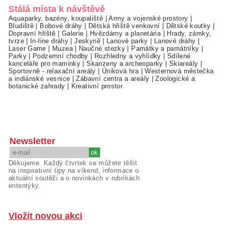
Stálá místa k návštěvě
Aquaparky, bazény, koupaliště
|
Army a vojenské prostory
|
Bludiště
|
Bobové dráhy
|
Dětská hřiště venkovní
|
Dětské koutky
|
Dopravní hřiště
|
Galerie
|
Hvězdárny a planetária
|
Hrady, zámky,
tvrze
|
In-line dráhy
|
Jeskyně
|
Lanové parky
|
Lanové dráhy
|
Laser Game
|
Muzea
|
Naučné stezky
|
Památky a památníky
|
Parky
|
Podzemní chodby
|
Rozhledny a vyhlídky
|
Sdílené
kanceláře pro maminky
|
Skanzeny a archeoparky
|
Skiareály
|
Sportovně - relaxační areály
|
Úniková hra
|
Westernová městečka
a indiánské vesnice
|
Zábavní centra a areály
|
Zoologické a
botanické zahrady
|
Kreativní prostor
Newsletter
Děkujeme. Každý čtvrtek se můžete těšit
na inspirativní tipy na víkend, informace o
aktuální soutěži a o novinkách v rubrikách
ententýky.
Vložit novou akci