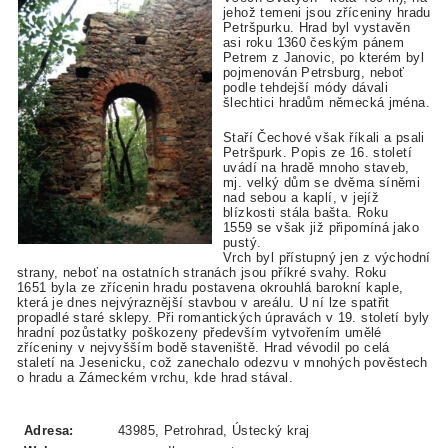
jehož temeni jsou zříceniny hradu
Petršpurku. Hrad byl vystavěn
asi roku 1360 českým pánem
Petrem z Janovic, po kterém byl
pojmenován Petrsburg, neboť
podle tehdejší módy dávali
šlechtici hradům německá jména.
Staří Čechové však říkali a psali
Petršpurk. Popis ze 16. století
uvádí na hradě mnoho staveb,
mj. velký dům se dvěma síněmi
nad sebou a kaplí, v jejíž
blízkosti stála bašta. Roku
1559 se však již připomíná jako
pustý.
Vrch byl přístupný jen z východní
strany, neboť na ostatních stranách jsou příkré svahy. Roku
1651 byla ze zřícenin hradu postavena okrouhlá barokní kaple,
která je dnes nejvýraznější stavbou v areálu. U ní lze spatřit
propadlé staré sklepy. Při romantických úpravách v 19. století byly
hradní pozůstatky poškozeny především vytvořením umělé
zříceniny v nejvyšším bodě staveniště. Hrad vévodil po celá
staletí na Jesenicku, což zanechalo odezvu v mnohých pověstech
o hradu a Zámeckém vrchu, kde hrad stával.
Adresa:
43985, Petrohrad, Ústecký kraj