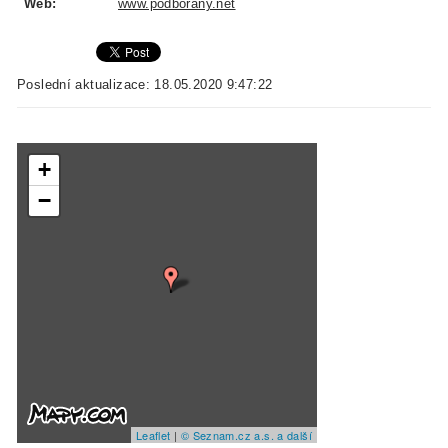
Web:
www.podborany.net
Poslední aktualizace: 18.05.2020 9:47:22
+
−
Leaflet
|
© Seznam.cz a.s. a další