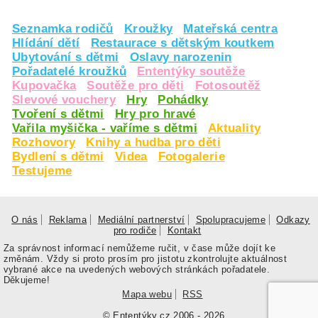
Seznamka rodičů
Kroužky
Mateřská centra
Hlídání dětí
Restaurace s dětským koutkem
Ubytování s dětmi
Oslavy narozenin
Pořadatelé kroužků
Ententýky soutěže
Kupovačka
Soutěže pro děti
Fotosoutěž
Slevové vouchery
Hry
Pohádky
Tvoření s dětmi
Hry pro hravé
Vařila myšička - vaříme s dětmi
Aktuality
Rozhovory
Knihy a hudba pro děti
Bydlení s dětmi
Videa
Fotogalerie
Testujeme
O nás
Reklama
Mediální partnerství
Spolupracujeme
Odkazy
pro rodiče
Kontakt
Za správnost informací nemůžeme ručit, v čase může dojít ke
změnám. Vždy si proto prosím pro jistotu zkontrolujte aktuálnost
vybrané akce na uvedených webových stránkách pořadatele.
Děkujeme!
Mapa webu
RSS
© Ententýky.cz 2006 - 2026