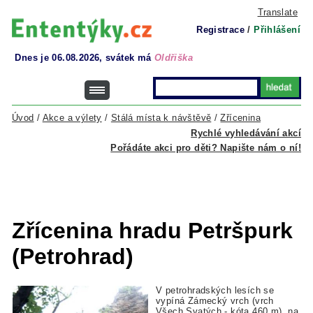
Translate
Registrace
/
Přihlášení
Dnes je 06.08.2026, svátek má
Oldřiška
Úvod
/
Akce a výlety
/
Stálá místa k návštěvě
/
Zřícenina
Rychlé vyhledávání akcí
Pořádáte akci pro děti? Napište nám o ní!
Zřícenina hradu Petršpurk
(Petrohrad)
V petrohradských lesích se
vypíná Zámecký vrch (vrch
Všech Svatých - kóta 460 m), na