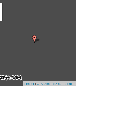
+
−
Leaflet
|
© Seznam.cz a.s. a další