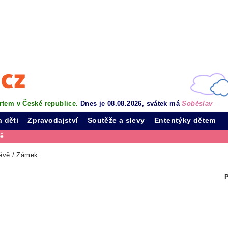
rtem v České republice.
Dnes je 08.08.2026, svátek má
Soběslav
a děti
Zpravodajství
Soutěže a slevy
Ententýky dětem
vě
ěvě
/
Zámek
P