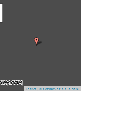
+
−
Leaflet
|
© Seznam.cz a.s. a další