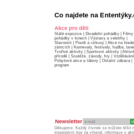
Co najdete na Ententýky.
Akce pro děti
Stálé expozice
|
Divadelní pohádky
|
Filmy
pohádky v kinech
|
Výstavy a veletrhy
|
Slavnosti
|
Poutě a cirkusy
|
Akce na hrade
zámcích
|
Karnevaly, festivaly, hudba, tan
Tvořivé aktivity
|
Sportovní aktivity
|
Aktivi
přírodě
|
Soutěže, závody, hry
|
Vzděláván
Pobytové akce a tábory
|
Ostatní zábava
|
program
Newsletter
Děkujeme. Každý čtvrtek se můžete těšit 
inspirativní tipy na víkend, informace o akt