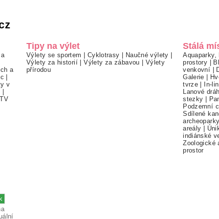
cz
Tipy na výlet
Stálá mí
 a
Výlety se sportem
|
Cyklotrasy
|
Naučné výlety
|
Aquaparky, 
Výlety za historií
|
Výlety za zábavou
|
Výlety
prostory
|
B
ch a
přírodou
venkovní
|
ec
|
Galerie
|
Hv
ty v
tvrze
|
In-li
í
|
Lanové drá
TV
stezky
|
Pa
Podzemní c
Sdílené kan
archeopark
areály
|
Úni
indiánské v
Zoologické 
prostor
na
uální