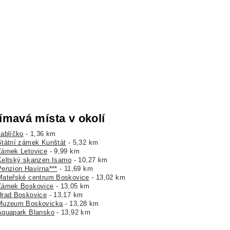
ímavá místa v okolí
Jablíčko
- 1,36 km
Státní zámek Kunštát
- 5,32 km
Zámek Letovice
- 9,99 km
Keltský skanzen Isarno
- 10,27 km
Penzion Havírna***
- 11,69 km
Mateřské centrum Boskovice
- 13,02 km
Zámek Boskovice
- 13,05 km
Hrad Boskovice
- 13,17 km
Muzeum Boskovicka
- 13,28 km
Aquapark Blansko
- 13,92 km