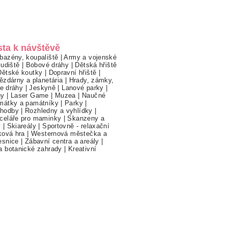
sta k návštěvě
bazény, koupaliště
|
Army a vojenské
ludiště
|
Bobové dráhy
|
Dětská hřiště
Dětské koutky
|
Dopravní hřiště
|
ězdárny a planetária
|
Hrady, zámky,
ne dráhy
|
Jeskyně
|
Lanové parky
|
hy
|
Laser Game
|
Muzea
|
Naučné
mátky a památníky
|
Parky
|
hodby
|
Rozhledny a vyhlídky
|
celáře pro maminky
|
Skanzeny a
y
|
Skiareály
|
Sportovně - relaxační
ková hra
|
Westernová městečka a
esnice
|
Zábavní centra a areály
|
a botanické zahrady
|
Kreativní