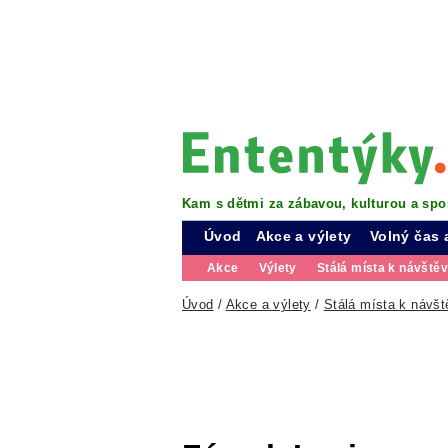
Kam s dětmi za zábavou, kulturou a spo
Úvod
Akce a výlety
Volný čas 
Akce
Výlety
Stálá místa k návště
Úvod
/
Akce a výlety
/
Stálá místa k návšt