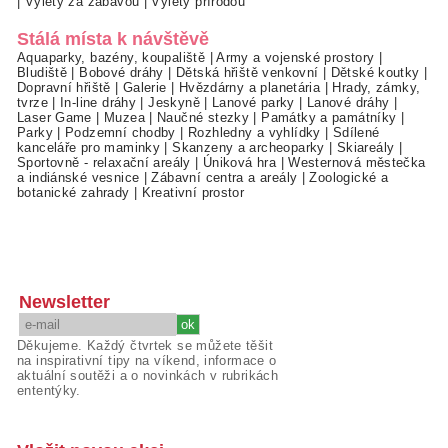
|
Výlety za zábavou
|
Výlety přírodou
Stálá místa k návštěvě
Aquaparky, bazény, koupaliště
|
Army a vojenské prostory
|
Bludiště
|
Bobové dráhy
|
Dětská hřiště venkovní
|
Dětské koutky
|
Dopravní hřiště
|
Galerie
|
Hvězdárny a planetária
|
Hrady, zámky,
tvrze
|
In-line dráhy
|
Jeskyně
|
Lanové parky
|
Lanové dráhy
|
Laser Game
|
Muzea
|
Naučné stezky
|
Památky a památníky
|
Parky
|
Podzemní chodby
|
Rozhledny a vyhlídky
|
Sdílené
kanceláře pro maminky
|
Skanzeny a archeoparky
|
Skiareály
|
Sportovně - relaxační areály
|
Úniková hra
|
Westernová městečka
a indiánské vesnice
|
Zábavní centra a areály
|
Zoologické a
botanické zahrady
|
Kreativní prostor
Newsletter
Děkujeme. Každý čtvrtek se můžete těšit
na inspirativní tipy na víkend, informace o
aktuální soutěži a o novinkách v rubrikách
ententýky.