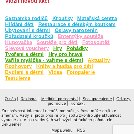
Vložit novou akci
Seznamka rodičů
Kroužky
Mateřská centra
Hlídání dětí
Restaurace s dětským koutkem
Ubytování s dětmi
Oslavy narozenin
Pořadatelé kroužků
Ententýky soutěže
Kupovačka
Soutěže pro děti
Fotosoutěž
Slevové vouchery
Hry
Pohádky
Tvoření s dětmi
Hry pro hravé
Vařila myšička - vaříme s dětmi
Aktuality
Rozhovory
Knihy a hudba pro děti
Bydlení s dětmi
Videa
Fotogalerie
Testujeme
O nás
Reklama
Mediální partnerství
Spolupracujeme
Odkazy
pro rodiče
Kontakt
Za správnost informací nemůžeme ručit, v čase může dojít ke
změnám. Vždy si proto prosím pro jistotu zkontrolujte aktuálnost
vybrané akce na uvedených webových stránkách pořadatele.
Děkujeme!
Mapa webu
RSS