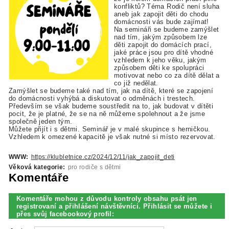
konfliktů? Téma Rodič není sluha
aneb jak zapojit děti do chodu
domácnosti vás bude zajímat!
Na semináři se budeme zamýšlet
nad tím, jakým způsobem lze
děti zapojit do domácích prací,
jaké práce jsou pro dítě vhodné
vzhledem k jeho věku, jakým
způsobem děti ke spolupráci
motivovat nebo co za dítě dělat a
co již nedělat.
Zamýšlet se budeme také nad tím, jak na dítě, které se zapojení
do domácnosti vyhýbá a diskutovat o odměnách i trestech.
Především se však budeme soustředit na to, jak budovat v dítěti
pocit, že je platné, že se na ně můžeme spolehnout a že jsme
společně jeden tým.
Můžete přijít i s dětmi. Seminář je v malé skupince s herničkou.
Vzhledem k omezené kapacitě je však nutné si místo rezervovat.
WWW:
https://klubletnice.cz/2024/12/11/jak_zapojit_deti
Věková kategorie:
pro rodiče s dětmi
Komentáře
Komentáře mohou z důvodu kontroly obsahu psát jen
registrovaní a přihlášení návštěvníci. Přihlásit se můžete i
přes svůj facebookový profil: