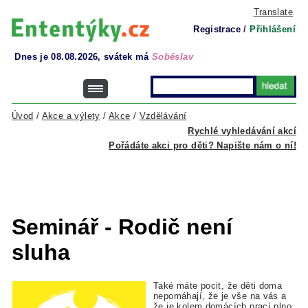
Translate
Registrace
/
Přihlášení
Dnes je 08.08.2026, svátek má
Soběslav
Úvod
/
Akce a výlety
/
Akce
/
Vzdělávání
Rychlé vyhledávání akcí
Pořádáte akci pro děti? Napište nám o ní!
Seminář - Rodič není
sluha
Také máte pocit, že děti doma
nepomáhají, že je vše na vás a
že je kolem domácích prací plno