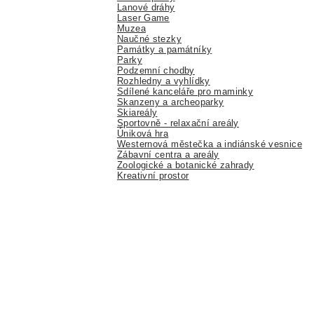
Lanové dráhy
Laser Game
Muzea
Naučné stezky
Památky a památníky
Parky
Podzemní chodby
Rozhledny a vyhlídky
Sdílené kanceláře pro maminky
Skanzeny a archeoparky
Skiareály
Sportovně - relaxační areály
Úniková hra
Westernová městečka a indiánské vesnice
Zábavní centra a areály
Zoologické a botanické zahrady
Kreativní prostor