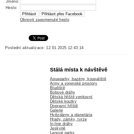
Jméno:
Heslo:
Obnovit zapomenuté heslo
Poslední aktualizace: 12.01.2025 12:43:14
Stálá místa k návštěvě
Aquaparky, bazény, koupaliště
Army a vojenské prostory
Bludiště
Bobové dráhy
Dětská hřiště venkovní
Dětské koutky
Dopravní hřiště
Galerie
Hvězdárny a planetária
Hrady, zámky, tvrze
In-line dráhy
Jeskyně
Lanové parky