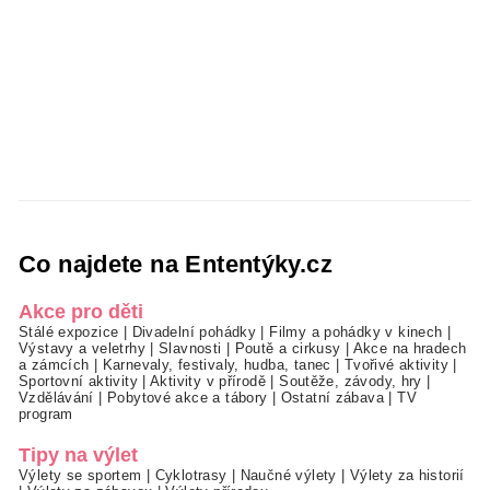
Co najdete na Ententýky.cz
Akce pro děti
Stálé expozice
|
Divadelní pohádky
|
Filmy a pohádky v kinech
|
Výstavy a veletrhy
|
Slavnosti
|
Poutě a cirkusy
|
Akce na hradech
a zámcích
|
Karnevaly, festivaly, hudba, tanec
|
Tvořivé aktivity
|
Sportovní aktivity
|
Aktivity v přírodě
|
Soutěže, závody, hry
|
Vzdělávání
|
Pobytové akce a tábory
|
Ostatní zábava
|
TV
program
Tipy na výlet
Výlety se sportem
|
Cyklotrasy
|
Naučné výlety
|
Výlety za historií