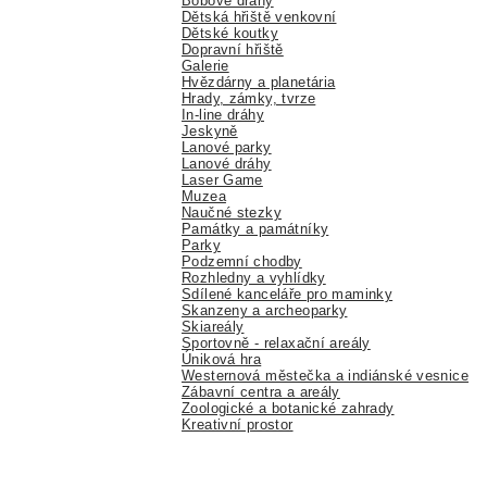
Bobové dráhy
Dětská hřiště venkovní
Dětské koutky
Dopravní hřiště
Galerie
Hvězdárny a planetária
Hrady, zámky, tvrze
In-line dráhy
Jeskyně
Lanové parky
Lanové dráhy
Laser Game
Muzea
Naučné stezky
Památky a památníky
Parky
Podzemní chodby
Rozhledny a vyhlídky
Sdílené kanceláře pro maminky
Skanzeny a archeoparky
Skiareály
Sportovně - relaxační areály
Úniková hra
Westernová městečka a indiánské vesnice
Zábavní centra a areály
Zoologické a botanické zahrady
Kreativní prostor