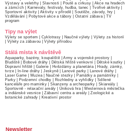
Výstavy a veletrhy
|
Slavnosti
|
Poutě a cirkusy
|
Akce na hradech
a zámcích
|
Karnevaly, festivaly, hudba, tanec
|
Tvořivé aktivity
|
Sportovní aktivity
|
Aktivity v přírodě
|
Soutěže, závody, hry
|
Vzdělávání
|
Pobytové akce a tábory
|
Ostatní zábava
|
TV
program
Tipy na výlet
Výlety se sportem
|
Cyklotrasy
|
Naučné výlety
|
Výlety za historií
|
Výlety za zábavou
|
Výlety přírodou
Stálá místa k návštěvě
Aquaparky, bazény, koupaliště
|
Army a vojenské prostory
|
Bludiště
|
Bobové dráhy
|
Dětská hřiště venkovní
|
Dětské koutky
|
Dopravní hřiště
|
Galerie
|
Hvězdárny a planetária
|
Hrady, zámky,
tvrze
|
In-line dráhy
|
Jeskyně
|
Lanové parky
|
Lanové dráhy
|
Laser Game
|
Muzea
|
Naučné stezky
|
Památky a památníky
|
Parky
|
Podzemní chodby
|
Rozhledny a vyhlídky
|
Sdílené
kanceláře pro maminky
|
Skanzeny a archeoparky
|
Skiareály
|
Sportovně - relaxační areály
|
Úniková hra
|
Westernová městečka
a indiánské vesnice
|
Zábavní centra a areály
|
Zoologické a
botanické zahrady
|
Kreativní prostor
Newsletter