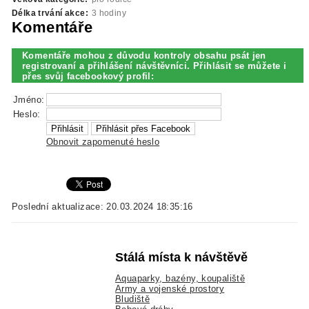
Délka trvání akce:
3 hodiny
Komentáře
Komentáře mohou z důvodu kontroly obsahu psát jen
registrovaní a přihlášení návštěvníci. Přihlásit se můžete i
přes svůj facebookový profil:
Jméno:
Heslo:
Obnovit zapomenuté heslo
Poslední aktualizace: 20.03.2024 18:35:16
Stálá místa k návštěvě
Aquaparky, bazény, koupaliště
Army a vojenské prostory
Bludiště