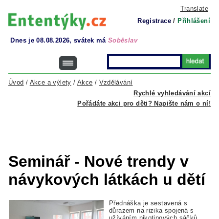
Translate
Registrace
/
Přihlášení
Dnes je 08.08.2026, svátek má
Soběslav
Úvod
/
Akce a výlety
/
Akce
/
Vzdělávání
Rychlé vyhledávání akcí
Pořádáte akci pro děti? Napište nám o ní!
Seminář - Nové trendy v
návykových látkách u dětí
Přednáška je sestavená s
důrazem na rizika spojená s
užíváním nikotinových sáčků,