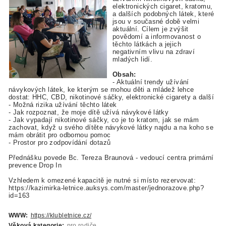
elektronických cigaret, kratomu,
a dalších podobných látek, které
jsou v současné době velmi
aktuální. Cílem je zvýšit
povědomí a informovanost o
těchto látkách a jejich
negativním vlivu na zdraví
mladých lidí.
Obsah:
- Aktuální trendy užívání
návykových látek, ke kterým se mohou děti a mládež lehce
dostat: HHC, CBD, nikotinové sáčky, elektronické cigarety a další
- Možná rizika užívání těchto látek
- Jak rozpoznat, že moje dítě užívá návykové látky
- Jak vypadají nikotinové sáčky, co je to kratom, jak se mám
zachovat, když u svého dítěte návykové látky najdu a na koho se
mám obrátit pro odbornou pomoc
- Prostor pro zodpovídání dotazů
Přednášku povede Bc. Tereza Braunová - vedoucí centra primární
prevence Drop In
Vzhledem k omezené kapacitě je nutné si místo rezervovat:
https://kazimirka-letnice.auksys.com/master/jednorazove.php?
id=163
WWW:
https://klubletnice.cz/
Věková kategorie:
pro rodiče