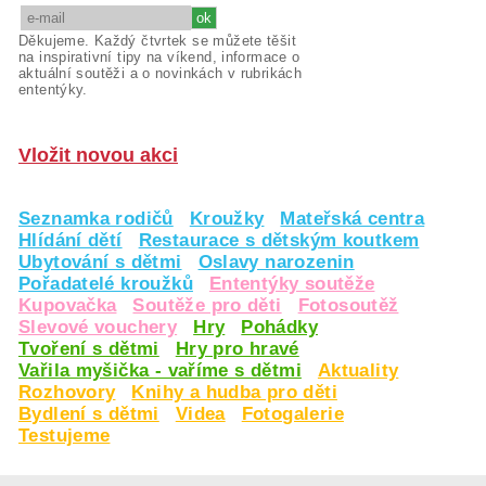
Děkujeme. Každý čtvrtek se můžete těšit
na inspirativní tipy na víkend, informace o
aktuální soutěži a o novinkách v rubrikách
ententýky.
Vložit novou akci
Seznamka rodičů
Kroužky
Mateřská centra
Hlídání dětí
Restaurace s dětským koutkem
Ubytování s dětmi
Oslavy narozenin
Pořadatelé kroužků
Ententýky soutěže
Kupovačka
Soutěže pro děti
Fotosoutěž
Slevové vouchery
Hry
Pohádky
Tvoření s dětmi
Hry pro hravé
Vařila myšička - vaříme s dětmi
Aktuality
Rozhovory
Knihy a hudba pro děti
Bydlení s dětmi
Videa
Fotogalerie
Testujeme