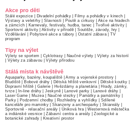
Akce pro děti
Stálé expozice
|
Divadelní pohádky
|
Filmy a pohádky v kinech
|
Výstavy a veletrhy
|
Slavnosti
|
Poutě a cirkusy
|
Akce na hradech
a zámcích
|
Karnevaly, festivaly, hudba, tanec
|
Tvořivé aktivity
|
Sportovní aktivity
|
Aktivity v přírodě
|
Soutěže, závody, hry
|
Vzdělávání
|
Pobytové akce a tábory
|
Ostatní zábava
|
TV
program
Tipy na výlet
Výlety se sportem
|
Cyklotrasy
|
Naučné výlety
|
Výlety za historií
|
Výlety za zábavou
|
Výlety přírodou
Stálá místa k návštěvě
Aquaparky, bazény, koupaliště
|
Army a vojenské prostory
|
Bludiště
|
Bobové dráhy
|
Dětská hřiště venkovní
|
Dětské koutky
|
Dopravní hřiště
|
Galerie
|
Hvězdárny a planetária
|
Hrady, zámky,
tvrze
|
In-line dráhy
|
Jeskyně
|
Lanové parky
|
Lanové dráhy
|
Laser Game
|
Muzea
|
Naučné stezky
|
Památky a památníky
|
Parky
|
Podzemní chodby
|
Rozhledny a vyhlídky
|
Sdílené
kanceláře pro maminky
|
Skanzeny a archeoparky
|
Skiareály
|
Sportovně - relaxační areály
|
Úniková hra
|
Westernová městečka
a indiánské vesnice
|
Zábavní centra a areály
|
Zoologické a
botanické zahrady
|
Kreativní prostor