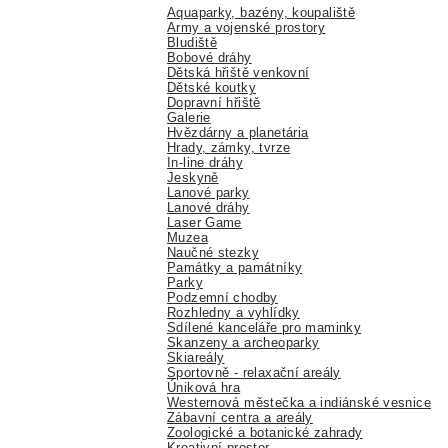
Aquaparky, bazény, koupaliště
Army a vojenské prostory
Bludiště
Bobové dráhy
Dětská hřiště venkovní
Dětské koutky
Dopravní hřiště
Galerie
Hvězdárny a planetária
Hrady, zámky, tvrze
In-line dráhy
Jeskyně
Lanové parky
Lanové dráhy
Laser Game
Muzea
Naučné stezky
Památky a památníky
Parky
Podzemní chodby
Rozhledny a vyhlídky
Sdílené kanceláře pro maminky
Skanzeny a archeoparky
Skiareály
Sportovně - relaxační areály
Úniková hra
Westernová městečka a indiánské vesnice
Zábavní centra a areály
Zoologické a botanické zahrady
Kreativní prostor