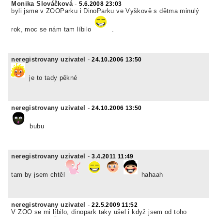
Monika Slováčková
-
5.6.2008 23:03
byli jsme v ZOOParku i DinoParku ve Vyškově s dětma minulý
rok, moc se nám tam líbilo
.
neregistrovany uzivatel
-
24.10.2006 13:50
je to tady pěkné
neregistrovany uzivatel
-
24.10.2006 13:50
bubu
neregistrovany uzivatel
-
3.4.2011 11:49
tam by jsem chtěl
hahaah
neregistrovany uzivatel
-
22.5.2009 11:52
V ZOO se mi líbilo, dinopark taky ušel i když jsem od toho