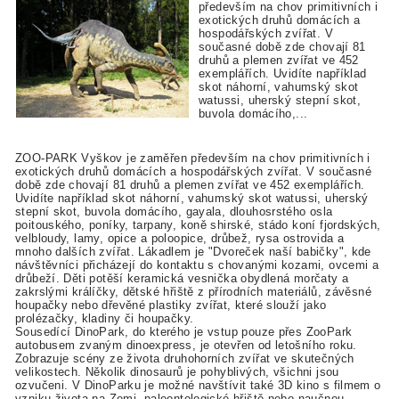
především na chov primitivních i
exotických druhů domácích a
hospodářských zvířat. V
současné době zde chovají 81
druhů a plemen zvířat ve 452
exemplářích. Uvidíte například
skot náhorní, vahumský skot
watussi, uherský stepní skot,
buvola domácího,...
ZOO-PARK Vyškov je zaměřen především na chov primitivních i
exotických druhů domácích a hospodářských zvířat. V současné
době zde chovají 81 druhů a plemen zvířat ve 452 exemplářích.
Uvidíte například skot náhorní, vahumský skot watussi, uherský
stepní skot, buvola domácího, gayala, dlouhosrstého osla
poitouského, poníky, tarpany, koně shirské, stádo koní fjordských,
velbloudy, lamy, opice a poloopice, drůbež, rysa ostrovida a
mnoho dalších zvířat. Lákadlem je "Dvoreček naší babičky", kde
návštěvníci přicházejí do kontaktu s chovanými kozami, ovcemi a
drůbeží. Děti potěší keramická vesnička obydlená morčaty a
zakrslými králíčky, dětské hřiště z přírodních materiálů, závěsné
houpačky nebo dřevěné plastiky zvířat, které slouží jako
prolézačky, kladiny či houpačky.
Sousedící DinoPark, do kterého je vstup pouze přes ZooPark
autobusem zvaným dinoexpress, je otevřen od letošního roku.
Zobrazuje scény ze života druhohorních zvířat ve skutečných
velikostech. Několik dinosaurů je pohyblivých, všichni jsou
ozvučeni. V DinoParku je možné navštívit také 3D kino s filmem o
vzniku života na Zemi, paleontologické hřiště nebo naučnou