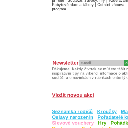
přírodě
|
Soutěže, závody, hry
|
Vzděláván
Pobytové akce a tábory
|
Ostatní zábava
|
program
Newsletter
Děkujeme. Každý čtvrtek se můžete těšit 
inspirativní tipy na víkend, informace o akt
soutěži a o novinkách v rubrikách ententýk
Vložit novou akci
Seznamka rodičů
Kroužky
Ma
Oslavy narozenin
Pořadatelé 
Slevové vouchery
Hry
Pohádk