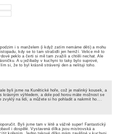
a podzim i s manželem (i když zatím nemáme děti) a mohu
listopadu, kdy se to tam strašidli jen hemží. Velice mě to
dové peklo a čerti si mě tam zvažili a chtěli nechat. Ale
ásničku. A u ježibaby v kuchyni to taky bylo suprové,
ím si, že to byl krásně strávený den a nelituji toho.
ale byli jsme na Kunětické hoře, což je malinký kousek, a
a, s krásným výhledem, a dole pod horou máte možnost se
zvyklý na lidi, a můžete si ho pohladit a nakrmit ho....
poručit. Byli jsme tam v létě a vážně super! Fantastický
pobavil i dospělé. Vystavená dílka jsou mistrovská a
cítit kořením. Jedno takové dílko mám zavěšné v kuchyni.