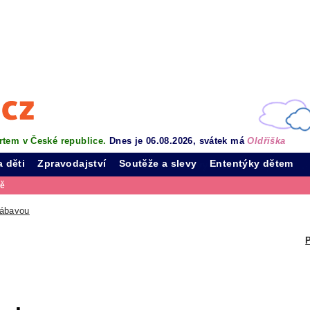
rtem v České republice.
Dnes je 06.08.2026, svátek má
Oldřiška
a děti
Zpravodajství
Soutěže a slevy
Ententýky dětem
vě
zábavou
P