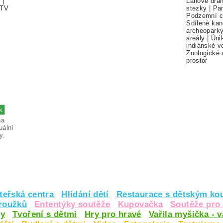
í
|
Lanové drá
TV
stezky
|
Pa
Podzemní c
Sdílené kan
archeopark
areály
|
Úni
indiánské v
Zoologické 
prostor
na
uální
y.
teřská centra
Hlídání dětí
Restaurace s dětským ko
kroužků
Ententýky soutěže
Kupovačka
Soutěže pro 
y
Tvoření s dětmi
Hry pro hravé
Vařila myšička - 