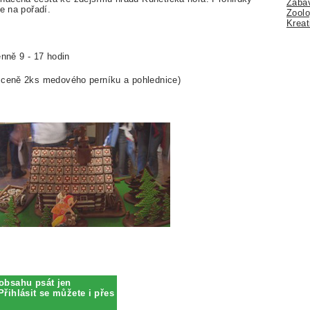
Zábav
e na pořadí.
Zoolo
Kreat
denně 9 - 17 hodin
v ceně 2ks medového perníku a pohlednice)
obsahu psát jen
Přihlásit se můžete i přes