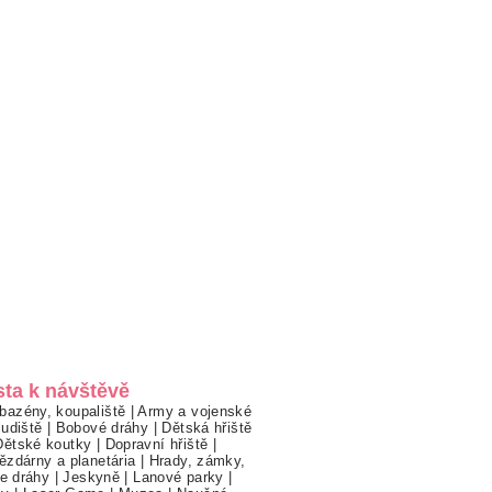
sta k návštěvě
bazény, koupaliště
|
Army a vojenské
ludiště
|
Bobové dráhy
|
Dětská hřiště
Dětské koutky
|
Dopravní hřiště
|
ězdárny a planetária
|
Hrady, zámky,
ne dráhy
|
Jeskyně
|
Lanové parky
|