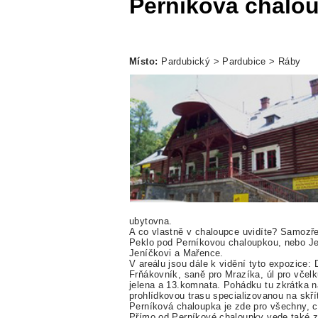
Perníková chalo
Místo:
Pardubický > Pardubice > Ráby
ubytovna.
A co vlastně v chaloupce uvidíte? Samozře
Peklo pod Perníkovou chaloupkou, nebo Je
Jeníčkovi a Mařence.
V areálu jsou dále k vidění tyto expozice:
Frňákovník, saně pro Mrazíka, úl pro včel
jelena a 13.komnata. Pohádku tu zkrátka n
prohlídkovou trasu specializovanou na skří
Perníková chaloupka je zde pro všechny, c
Přímo od Perníkové chaloupky vede také z