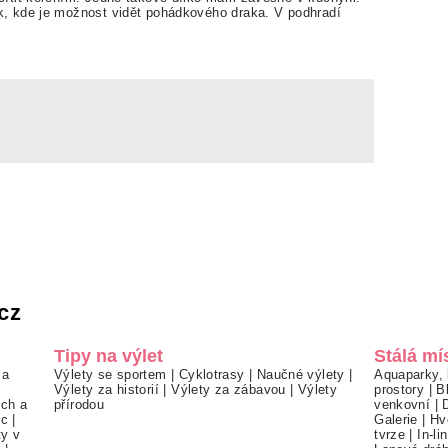
, kde je možnost vidět pohádkového draka. V podhradí
cz
Tipy na výlet
Stálá mí
 a
Výlety se sportem
|
Cyklotrasy
|
Naučné výlety
|
Aquaparky, 
Výlety za historií
|
Výlety za zábavou
|
Výlety
prostory
|
B
ch a
přírodou
venkovní
|
ec
|
Galerie
|
Hv
ty v
tvrze
|
In-li