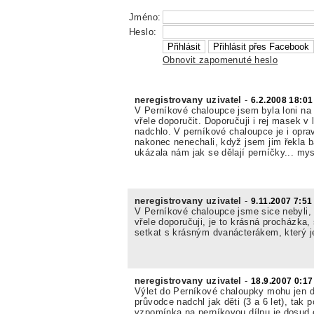
Jméno:
Heslo:
Obnovit zapomenuté heslo
neregistrovany uzivatel
-
6.2.2008 18:01
V Perníkové chaloupce jsem byla loni n
vřele doporučit. Doporučuji i rej masek v 
nadchlo. V perníkové chaloupce je i oprav
nakonec nenechali, když jsem jim řekla b
ukázala nám jak se dělají perníčky... mysl
neregistrovany uzivatel
-
9.11.2007 7:51
V Perníkové chaloupce jsme sice nebyli, 
vřele doporučuji, je to krásná procházk
setkat s krásným dvanácterákem, který je 
neregistrovany uzivatel
-
18.9.2007 0:17
Výlet do Perníkové chaloupky mohu jen do
průvodce nadchl jak děti (3 a 6 let), tak 
vzpomínka na perníkovou dílnu je dosud 