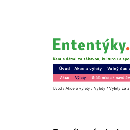
Kam s dětmi za zábavou, kulturou a spo
Úvod
Akce a výlety
Volný čas 
Akce
Výlety
Stálá místa k návště
Úvod
/
Akce a výlety
/
Výlety
/
Výlety za 