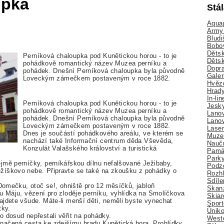
upka
Stá
Aquap
Army 
Bludi
Bobo
Dětsk
Perníková chaloupka pod Kunětickou horou - to je
Děts
pohádkově romantický název Muzea perníku a
Dopra
pohádek. Dnešní Perníková chaloupka byla původně
Galer
Loveckým zámečkem postaveným v roce 1882.
Hvězd
Hrady
In-li
Perníková chaloupka pod Kunětickou horou - to je
Jesk
pohádkově romantický název Muzea perníku a
Lano
pohádek. Dnešní Perníková chaloupka byla původně
Lano
Loveckým zámečkem postaveným v roce 1882.
Lase
Dnes je součástí pohádkového areálu, ve kterém se
Muze
nachází také Informační centrum děda Vševěda,
Nauč
Konzulát Valašského království a turistická
Pamá
Park
jmě perníčky, perníkářskou dílnu nefalšované Ježibaby,
Podz
žíškovo nebe. Připravte se také na zkoušku z pohádky o
Rozhl
Sdíle
 Domečku, otoč se!, ohniště pro 12 měsíčků, jabloň
Skan
ku Máju, vězení pro zloděje perníku, vyhlídka na Smolíčkova
Skiar
ajdete všude. Máte-li menší děti, neměli byste vynechat
Sport
tky.
Úniko
o dosud nepřestali věřit na pohádky.
Weste
načená cesta ke zdejšímu hradu Kunětická hora. Prohlídky