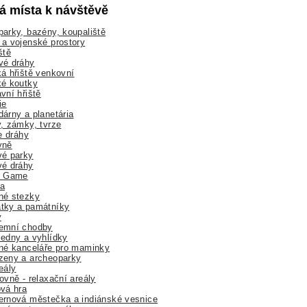
lá místa k návštěvě
arky, bazény, koupaliště
a vojenské prostory
ště
vé dráhy
á hřiště venkovní
ké koutky
vní hřiště
ie
árny a planetária
, zámky, tvrze
ne dráhy
yně
vé parky
vé dráhy
r Game
a
né stezky
tky a památníky
y
emní chodby
edny a vyhlídky
né kanceláře pro maminky
zeny a archeoparky
eály
ovně - relaxační areály
vá hra
rnová městečka a indiánské vesnice