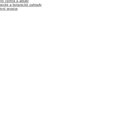
ní centra a areály
gické a botanické zahrady
ivní prostor