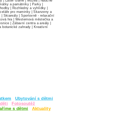
hy
|
Laser Game
|
Muzea
|
Naučné
mátky a památníky
|
Parky
|
hodby
|
Rozhledny a vyhlídky
|
celáře pro maminky
|
Skanzeny a
y
|
Skiareály
|
Sportovně - relaxační
ková hra
|
Westernová městečka a
esnice
|
Zábavní centra a areály
|
a botanické zahrady
|
Kreativní
utkem
Ubytování s dětmi
děti
Fotosoutěž
vaříme s dětmi
Aktuality