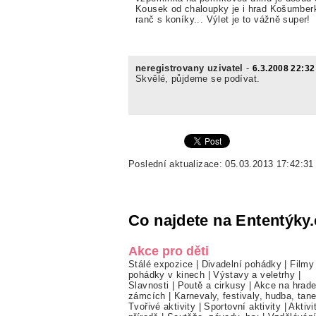
Kousek od chaloupky je i hrad Košumberk
ranč s koníky... Výlet je to vážně super!
neregistrovany uzivatel
-
6.3.2008 22:32
Skvělé, půjdeme se podívat.
Poslední aktualizace: 05.03.2013 17:42:31
Co najdete na Ententýky.
Akce pro děti
Stálé expozice
|
Divadelní pohádky
|
Filmy
pohádky v kinech
|
Výstavy a veletrhy
|
Slavnosti
|
Poutě a cirkusy
|
Akce na hrade
zámcích
|
Karnevaly, festivaly, hudba, tan
Tvořivé aktivity
|
Sportovní aktivity
|
Aktivi