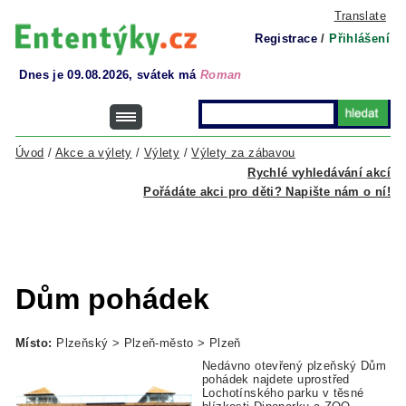
Translate
Registrace
/
Přihlášení
Dnes je 09.08.2026, svátek má
Roman
Úvod
/
Akce a výlety
/
Výlety
/
Výlety za zábavou
Rychlé vyhledávání akcí
Pořádáte akci pro děti? Napište nám o ní!
Dům pohádek
Místo:
Plzeňský > Plzeň-město > Plzeň
Nedávno otevřený plzeňský Dům
pohádek najdete uprostřed
Lochotínského parku v těsné