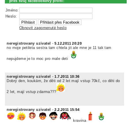
přes svůj facebookový profil:
Jméno:
Heslo:
Obnovit zapomenuté heslo
neregistrovany uzivatel
-
5.12.2011 20:20
no moje petileta sestra tam chtela jit ale mne je 11 tak tam
nepujdeme je to moc pro male deti
neregistrovany uzivatel
-
1.7.2011 10:36
Dobrý den, koukám, že děti od 2 let mají vstup 70kč, co děti do
2 let, mají vstup zdarma???
neregistrovany uzivatel
-
2.2.2011 15:54
kravina