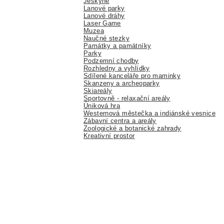
Jeskyně
Lanové parky
Lanové dráhy
Laser Game
Muzea
Naučné stezky
Památky a památníky
Parky
Podzemní chodby
Rozhledny a vyhlídky
Sdílené kanceláře pro maminky
Skanzeny a archeoparky
Skiareály
Sportovně - relaxační areály
Úniková hra
Westernová městečka a indiánské vesnice
Zábavní centra a areály
Zoologické a botanické zahrady
Kreativní prostor