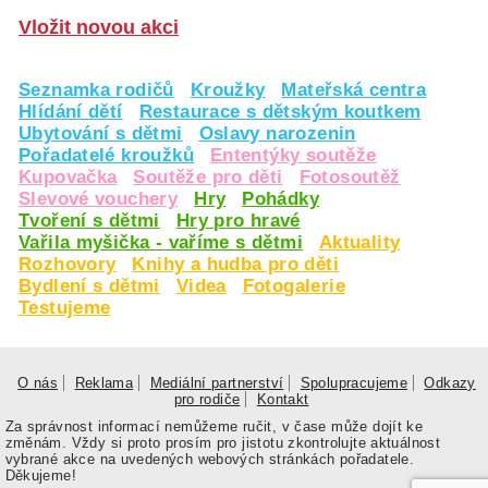
Vložit novou akci
Seznamka rodičů
Kroužky
Mateřská centra
Hlídání dětí
Restaurace s dětským koutkem
Ubytování s dětmi
Oslavy narozenin
Pořadatelé kroužků
Ententýky soutěže
Kupovačka
Soutěže pro děti
Fotosoutěž
Slevové vouchery
Hry
Pohádky
Tvoření s dětmi
Hry pro hravé
Vařila myšička - vaříme s dětmi
Aktuality
Rozhovory
Knihy a hudba pro děti
Bydlení s dětmi
Videa
Fotogalerie
Testujeme
O nás
Reklama
Mediální partnerství
Spolupracujeme
Odkazy
pro rodiče
Kontakt
Za správnost informací nemůžeme ručit, v čase může dojít ke
změnám. Vždy si proto prosím pro jistotu zkontrolujte aktuálnost
vybrané akce na uvedených webových stránkách pořadatele.
Děkujeme!