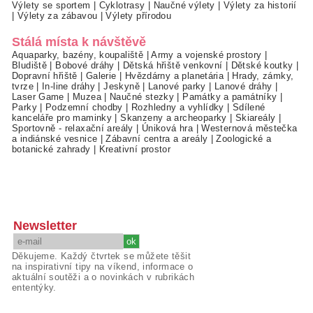
Výlety se sportem
|
Cyklotrasy
|
Naučné výlety
|
Výlety za historií
|
Výlety za zábavou
|
Výlety přírodou
Stálá místa k návštěvě
Aquaparky, bazény, koupaliště
|
Army a vojenské prostory
|
Bludiště
|
Bobové dráhy
|
Dětská hřiště venkovní
|
Dětské koutky
|
Dopravní hřiště
|
Galerie
|
Hvězdárny a planetária
|
Hrady, zámky,
tvrze
|
In-line dráhy
|
Jeskyně
|
Lanové parky
|
Lanové dráhy
|
Laser Game
|
Muzea
|
Naučné stezky
|
Památky a památníky
|
Parky
|
Podzemní chodby
|
Rozhledny a vyhlídky
|
Sdílené
kanceláře pro maminky
|
Skanzeny a archeoparky
|
Skiareály
|
Sportovně - relaxační areály
|
Úniková hra
|
Westernová městečka
a indiánské vesnice
|
Zábavní centra a areály
|
Zoologické a
botanické zahrady
|
Kreativní prostor
Newsletter
Děkujeme. Každý čtvrtek se můžete těšit
na inspirativní tipy na víkend, informace o
aktuální soutěži a o novinkách v rubrikách
ententýky.