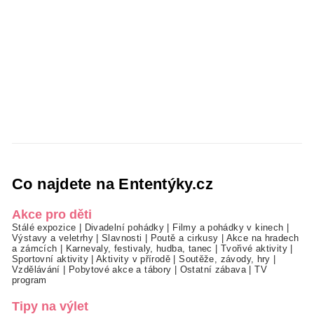
Co najdete na Ententýky.cz
Akce pro děti
Stálé expozice
|
Divadelní pohádky
|
Filmy a pohádky v kinech
|
Výstavy a veletrhy
|
Slavnosti
|
Poutě a cirkusy
|
Akce na hradech
a zámcích
|
Karnevaly, festivaly, hudba, tanec
|
Tvořivé aktivity
|
Sportovní aktivity
|
Aktivity v přírodě
|
Soutěže, závody, hry
|
Vzdělávání
|
Pobytové akce a tábory
|
Ostatní zábava
|
TV
program
Tipy na výlet