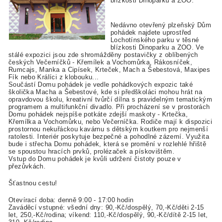
blízkosti Dinoparku a ZOO.
Nedávno otevřený plzeňský Dům
pohádek najdete uprostřed
Lochotínského parku v těsné
blízkosti Dinoparku a ZOO. Ve
stálé expozici jsou zde shromážděny postavičky z oblíbených
českých Večerníčků - Křemílek a Vochomůrka, Rákosníček,
Rumcajs, Manka a Cipísek, Krteček, Mach a Šebestová, Maxipes
Fík nebo Králíci z klobouku...
Součástí Domu pohádek je vedle pohádkových expozic také
školička Macha a Šebestové, kde si předškoláci mohou hrát na
opravdovou školu, kreativní tvůrčí dílna s pravidelným tematickým
programem a multifunkční divadlo. Při procházení se v prostorách
Domu pohádek nejspíše potkáte zdejší maskoty - Krtečka,
Křemílka a Vochomůrku, nebo Večerníčka. Rodiče mají k dispozici
prostornou nekuřáckou kavárnu s dětským koutkem pro nejmenší
ratolesti. Interiér poskytuje bezpečné a pohodlné zázemí. Využita
bude i střecha Domu pohádek, která se promění v rozlehlé hřiště
se spoustou hracích prvků, prolézaček a pískovištěm.
Vstup do Domu pohádek je kvůli udržení čistoty pouze v
přezůvkách.
Šťastnou cestu!
Otevírací doba: denně 9:00 - 17:00 hodin
Zaváděcí vstupné: všední dny: 90,-Kč/dospělý, 70,-Kč/děti 2-15
let, 250,-Kč/rodina; víkend: 110,-Kč/dospělý, 90,-Kč/dítě 2-15 let,