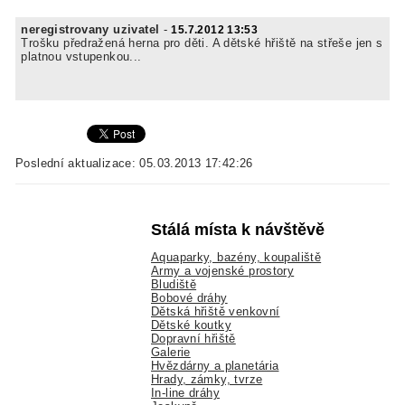
neregistrovany uzivatel
-
15.7.2012 13:53
Trošku předražená herna pro děti. A dětské hřiště na střeše jen s
platnou vstupenkou...
Poslední aktualizace: 05.03.2013 17:42:26
Stálá místa k návštěvě
Aquaparky, bazény, koupaliště
Army a vojenské prostory
Bludiště
Bobové dráhy
Dětská hřiště venkovní
Dětské koutky
Dopravní hřiště
Galerie
Hvězdárny a planetária
Hrady, zámky, tvrze
In-line dráhy