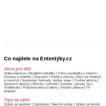
Co najdete na Ententýky.cz
Akce pro děti
Stálé expozice
|
Divadelní pohádky
|
Filmy a pohádky v kinech
|
Výstavy a veletrhy
|
Slavnosti
|
Poutě a cirkusy
|
Akce na hradech
a zámcích
|
Karnevaly, festivaly, hudba, tanec
|
Tvořivé aktivity
|
Sportovní aktivity
|
Aktivity v přírodě
|
Soutěže, závody, hry
|
Vzdělávání
|
Pobytové akce a tábory
|
Ostatní zábava
|
TV
program
Tipy na výlet
Výlety se sportem
|
Cyklotrasy
|
Naučné výlety
|
Výlety za historií