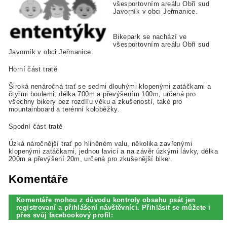
všesportovním areálu Obří sud
Javorník v obci Jeřmanice.
Bikepark se nachází ve
všesportovním areálu Obří sud
Javorník v obci Jeřmanice.
Horní část tratě
Široká nenáročná trať se sedmi dlouhými klopenými zatáčkami a
čtyřmi boulemi, délka 700m a převýšením 100m, určená pro
všechny bikery bez rozdílu věku a zkušeností, také pro
mountainboard a terénní koloběžky.
Spodní část tratě
Úzká náročnější trať po hliněném valu, několika zavřenými
klopenými zatáčkami, jednou lavicí a na závěr úzkými lávky, délka
200m a převýšení 20m, určená pro zkušenější biker.
Komentáře
Komentáře mohou z důvodu kontroly obsahu psát jen
registrovaní a přihlášení návštěvníci. Přihlásit se můžete i
přes svůj facebookový profil: