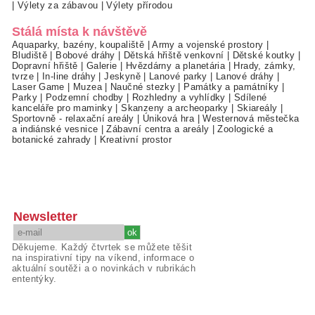
|
Výlety za zábavou
|
Výlety přírodou
Stálá místa k návštěvě
Aquaparky, bazény, koupaliště
|
Army a vojenské prostory
|
Bludiště
|
Bobové dráhy
|
Dětská hřiště venkovní
|
Dětské koutky
|
Dopravní hřiště
|
Galerie
|
Hvězdárny a planetária
|
Hrady, zámky,
tvrze
|
In-line dráhy
|
Jeskyně
|
Lanové parky
|
Lanové dráhy
|
Laser Game
|
Muzea
|
Naučné stezky
|
Památky a památníky
|
Parky
|
Podzemní chodby
|
Rozhledny a vyhlídky
|
Sdílené
kanceláře pro maminky
|
Skanzeny a archeoparky
|
Skiareály
|
Sportovně - relaxační areály
|
Úniková hra
|
Westernová městečka
a indiánské vesnice
|
Zábavní centra a areály
|
Zoologické a
botanické zahrady
|
Kreativní prostor
Newsletter
Děkujeme. Každý čtvrtek se můžete těšit
na inspirativní tipy na víkend, informace o
aktuální soutěži a o novinkách v rubrikách
ententýky.