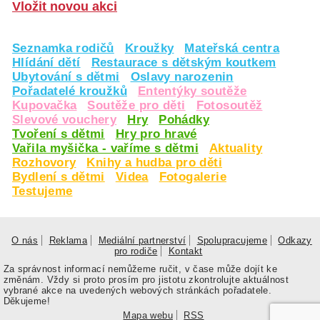
Vložit novou akci
Seznamka rodičů
Kroužky
Mateřská centra
Hlídání dětí
Restaurace s dětským koutkem
Ubytování s dětmi
Oslavy narozenin
Pořadatelé kroužků
Ententýky soutěže
Kupovačka
Soutěže pro děti
Fotosoutěž
Slevové vouchery
Hry
Pohádky
Tvoření s dětmi
Hry pro hravé
Vařila myšička - vaříme s dětmi
Aktuality
Rozhovory
Knihy a hudba pro děti
Bydlení s dětmi
Videa
Fotogalerie
Testujeme
O nás
Reklama
Mediální partnerství
Spolupracujeme
Odkazy
pro rodiče
Kontakt
Za správnost informací nemůžeme ručit, v čase může dojít ke
změnám. Vždy si proto prosím pro jistotu zkontrolujte aktuálnost
vybrané akce na uvedených webových stránkách pořadatele.
Děkujeme!
Mapa webu
RSS