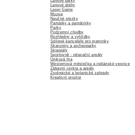
Lanové parky
Lanové dráhy
Laser Game
Muzea
Naučné stezky
Památky a památníky
Parky
Podzemní chodby
Rozhledny a vyhlídky
Sdílené kanceláře pro maminky
Skanzeny a archeoparky
Skiareály
Sportovně - relaxační areály
Úniková hra
Westernová městečka a indiánské vesnice
Zábavní centra a areály
Zoologické a botanické zahrady
Kreativní prostor