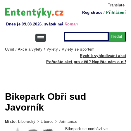
Translate
Registrace
/
Přihlášení
Dnes je 09.08.2026, svátek má
Roman
Úvod
/
Akce a výlety
/
Výlety
/
Výlety se sportem
Rychlé vyhledávání akcí
Pořádáte akci pro děti? Napište nám o ní!
Bikepark Obří sud
Javorník
Místo:
Liberecký > Liberec > Jeřmanice
Bikepark se nachází ve