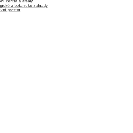
ní centra a areály
gické a botanické zahrady
ivní prostor