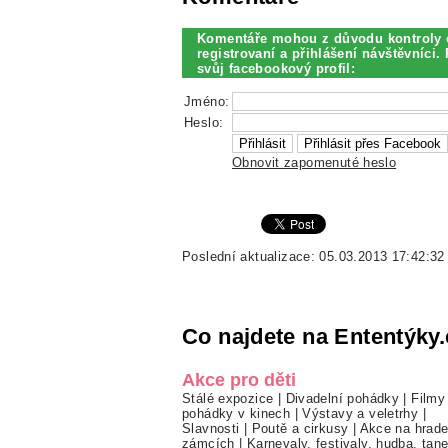
Komentáře mohou z důvodu kontroly 
registrovaní a přihlášení návštěvníci. 
svůj facebookový profil:
Jméno:
Heslo:
Obnovit zapomenuté heslo
Poslední aktualizace: 05.03.2013 17:42:32
Co najdete na Ententýky.
Akce pro děti
Stálé expozice
|
Divadelní pohádky
|
Filmy
pohádky v kinech
|
Výstavy a veletrhy
|
Slavnosti
|
Poutě a cirkusy
|
Akce na hrade
zámcích
|
Karnevaly, festivaly, hudba, tan