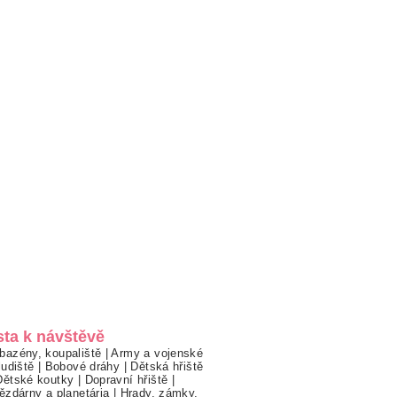
sta k návštěvě
bazény, koupaliště
|
Army a vojenské
ludiště
|
Bobové dráhy
|
Dětská hřiště
Dětské koutky
|
Dopravní hřiště
|
ězdárny a planetária
|
Hrady, zámky,