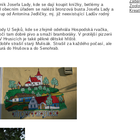
Zábav
ník Josefa Lady, kde se dají koupit knížky, betlémy a
Zoolo
d obecním úřadem se nalézá bronzová busta Josefa Lady a
Kreat
up od Antonína Jedličky, mj. již neexistující Ladův rodný
pody U Sejků, kde se zřejmě odehrála Hospodská rvačka,
čí tam dobré pivo a smaží bramboráky. V protější pizzerii
V Hrusicích je také pěkné dětské hřiště.
bře strašil starý Mulisák. Strašil za každého počasí, ale
hurá do Hrušova a do Senohrab.