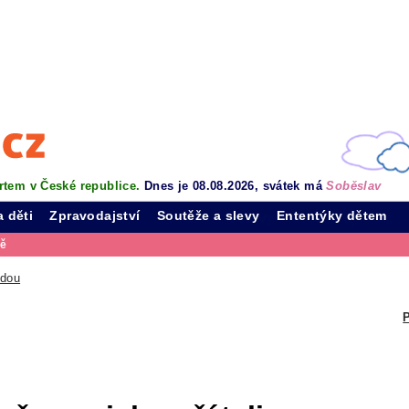
rtem v České republice.
Dnes je 08.08.2026, svátek má
Soběslav
a děti
Zpravodajství
Soutěže a slevy
Ententýky dětem
vě
odou
P