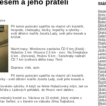
šem a jeho přáteli
Stá
Aquap
Army 
Bludi
sice
Bobo
Dětsk
Při tomto putování spatříte na vlastní oči kostelík,
Děts
hospodu, chaloupky, lesíky, kopečky a rybníky -
Dopra
svět dětství malíře Josefa Lady, svět jeho kreseb a
Galer
knížek.
Hvězd
Hrady
In-li
Návrh trasy: Mirošovice zastávka ČD 0 km (žlutá) -
Jesk
Hubačov 1 km -Hrusice 2,5 km - rozc. Na Šmejkalce
Lano
4 km - (červená), Hrušov 6 km - Senohraby nádraží
Lano
ČD 7 km (celková délka trasy 7km)
Lase
Muze
Doprava: vlak, auto
Nauč
Pamá
Park
Při tomto putování spatříte na vlastní oči kostelík,
Podz
íky - svět dětství malíře Josefa Lady, svět jeho kreseb a
Rozhl
Sdíle
ovském rybníku. A když se řekne Hubačovský mlýn, tak se
Skan
čála z Ladových pohádek, do Hrusic není daleko...
Skiar
Sport
mánský kostel sv. Václava ze 13.století, který známe z
Úniko
lav Seifert, a v kterém se vdávala Jiřina Šejbalová.
Weste