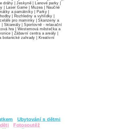
ne dráhy
|
Jeskyně
|
Lanové parky
|
hy
|
Laser Game
|
Muzea
|
Naučné
mátky a památníky
|
Parky
|
hodby
|
Rozhledny a vyhlídky
|
celáře pro maminky
|
Skanzeny a
y
|
Skiareály
|
Sportovně - relaxační
ková hra
|
Westernová městečka a
esnice
|
Zábavní centra a areály
|
a botanické zahrady
|
Kreativní
utkem
Ubytování s dětmi
děti
Fotosoutěž