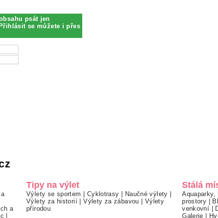
obsahu psát jen
Přihlásit se můžete i přes
cz
Tipy na výlet
Stálá mí
 a
Výlety se sportem
|
Cyklotrasy
|
Naučné výlety
|
Aquaparky, 
Výlety za historií
|
Výlety za zábavou
|
Výlety
prostory
|
B
ch a
přírodou
venkovní
|
ec
|
Galerie
|
Hv