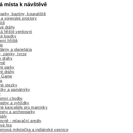
lá místa k návštěvě
arky, bazény, koupaliště
a vojenské prostory
ště
vé dráhy
á hřiště venkovní
ké koutky
vní hřiště
ie
árny a planetária
, zámky, tvrze
ne dráhy
yně
vé parky
vé dráhy
r Game
a
né stezky
tky a památníky
y
emní chodby
edny a vyhlídky
né kanceláře pro maminky
zeny a archeoparky
eály
ovně - relaxační areály
vá hra
rnová městečka a indiánské vesnice