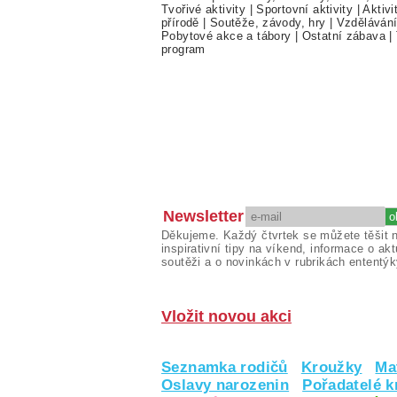
Tvořivé aktivity
|
Sportovní aktivity
|
Aktivi
přírodě
|
Soutěže, závody, hry
|
Vzděláván
Pobytové akce a tábory
|
Ostatní zábava
|
program
Newsletter
Děkujeme. Každý čtvrtek se můžete těšit 
inspirativní tipy na víkend, informace o akt
soutěži a o novinkách v rubrikách ententýk
Vložit novou akci
Seznamka rodičů
Kroužky
Ma
Oslavy narozenin
Pořadatelé 