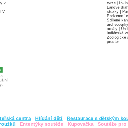
ty v
tvrze
|
In-li
í
|
Lanové drá
TV
stezky
|
Pa
Podzemní c
Sdílené kan
archeopark
areály
|
Úni
indiánské v
Zoologické 
prostor
na
uální
y.
teřská centra
Hlídání dětí
Restaurace s dětským ko
kroužků
Ententýky soutěže
Kupovačka
Soutěže pro 