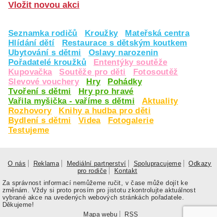
Vložit novou akci
Seznamka rodičů
Kroužky
Mateřská centra
Hlídání dětí
Restaurace s dětským koutkem
Ubytování s dětmi
Oslavy narozenin
Pořadatelé kroužků
Ententýky soutěže
Kupovačka
Soutěže pro děti
Fotosoutěž
Slevové vouchery
Hry
Pohádky
Tvoření s dětmi
Hry pro hravé
Vařila myšička - vaříme s dětmi
Aktuality
Rozhovory
Knihy a hudba pro děti
Bydlení s dětmi
Videa
Fotogalerie
Testujeme
O nás
Reklama
Mediální partnerství
Spolupracujeme
Odkazy
pro rodiče
Kontakt
Za správnost informací nemůžeme ručit, v čase může dojít ke
změnám. Vždy si proto prosím pro jistotu zkontrolujte aktuálnost
vybrané akce na uvedených webových stránkách pořadatele.
Děkujeme!
Mapa webu
RSS