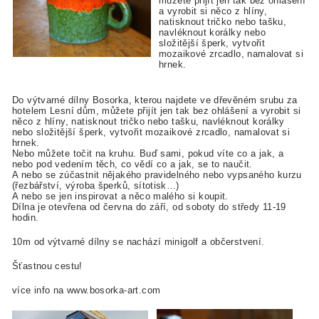
můžete přijít jen tak bez ohlášení
a vyrobit si něco z hlíny,
natisknout tričko nebo tašku,
navléknout korálky nebo
složitější šperk, vytvořit
mozaikové zrcadlo, namalovat si
hrnek.
Do výtvarné dílny Bosorka, kterou najdete ve dřevěném srubu za
hotelem Lesní dům, můžete přijít jen tak bez ohlášení a vyrobit si
něco z hlíny, natisknout tričko nebo tašku, navléknout korálky
nebo složitější šperk, vytvořit mozaikové zrcadlo, namalovat si
hrnek.
Nebo můžete točit na kruhu. Buď sami, pokud víte co a jak, a
nebo pod vedením těch, co vědí co a jak, se to naučit.
A nebo se zúčastnit nějakého pravidelného nebo vypsaného kurzu
(řezbářství, výroba šperků, sítotisk…)
A nebo se jen inspirovat a něco malého si koupit.
Dílna je otevřena od června do září, od soboty do středy 11-19
hodin.
10m od výtvarné dílny se nachází minigolf a občerstvení.
Šťastnou cestu!
více info na www.bosorka-art.com