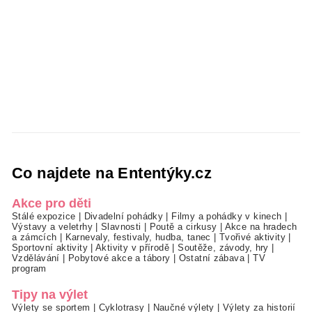
Co najdete na Ententýky.cz
Akce pro děti
Stálé expozice
|
Divadelní pohádky
|
Filmy a pohádky v kinech
|
Výstavy a veletrhy
|
Slavnosti
|
Poutě a cirkusy
|
Akce na hradech
a zámcích
|
Karnevaly, festivaly, hudba, tanec
|
Tvořivé aktivity
|
Sportovní aktivity
|
Aktivity v přírodě
|
Soutěže, závody, hry
|
Vzdělávání
|
Pobytové akce a tábory
|
Ostatní zábava
|
TV
program
Tipy na výlet
Výlety se sportem
|
Cyklotrasy
|
Naučné výlety
|
Výlety za historií