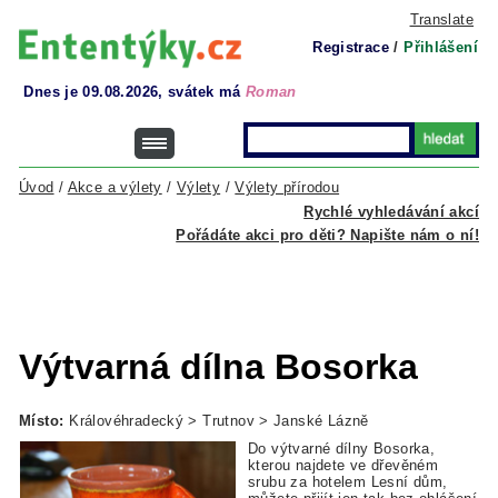
Translate
Registrace
/
Přihlášení
Dnes je 09.08.2026, svátek má
Roman
Úvod
/
Akce a výlety
/
Výlety
/
Výlety přírodou
Rychlé vyhledávání akcí
Pořádáte akci pro děti? Napište nám o ní!
Výtvarná dílna Bosorka
Místo:
Královéhradecký > Trutnov > Janské Lázně
Do výtvarné dílny Bosorka,
kterou najdete ve dřevěném
srubu za hotelem Lesní dům,