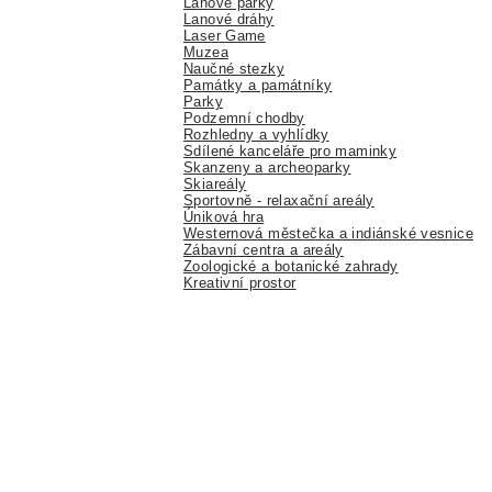
Lanové parky
Lanové dráhy
Laser Game
Muzea
Naučné stezky
Památky a památníky
Parky
Podzemní chodby
Rozhledny a vyhlídky
Sdílené kanceláře pro maminky
Skanzeny a archeoparky
Skiareály
Sportovně - relaxační areály
Úniková hra
Westernová městečka a indiánské vesnice
Zábavní centra a areály
Zoologické a botanické zahrady
Kreativní prostor