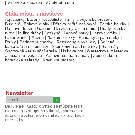
|
Výlety za zábavou
|
Výlety přírodou
Stálá místa k návštěvě
Aquaparky, bazény, koupaliště
|
Army a vojenské prostory
|
Bludiště
|
Bobové dráhy
|
Dětská hřiště venkovní
|
Dětské koutky
|
Dopravní hřiště
|
Galerie
|
Hvězdárny a planetária
|
Hrady, zámky,
tvrze
|
In-line dráhy
|
Jeskyně
|
Lanové parky
|
Lanové dráhy
|
Laser Game
|
Muzea
|
Naučné stezky
|
Památky a památníky
|
Parky
|
Podzemní chodby
|
Rozhledny a vyhlídky
|
Sdílené
kanceláře pro maminky
|
Skanzeny a archeoparky
|
Skiareály
|
Sportovně - relaxační areály
|
Úniková hra
|
Westernová městečka
a indiánské vesnice
|
Zábavní centra a areály
|
Zoologické a
botanické zahrady
|
Kreativní prostor
Newsletter
Děkujeme. Každý čtvrtek se můžete těšit
na inspirativní tipy na víkend, informace o
aktuální soutěži a o novinkách v rubrikách
ententýky.