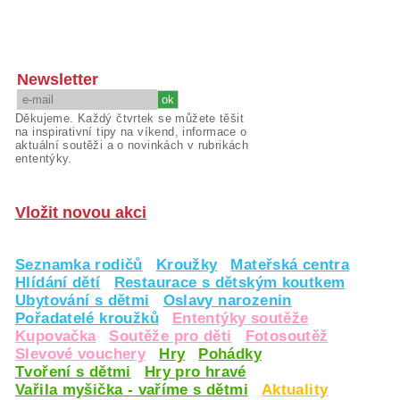
Newsletter
Děkujeme. Každý čtvrtek se můžete těšit
na inspirativní tipy na víkend, informace o
aktuální soutěži a o novinkách v rubrikách
ententýky.
Vložit novou akci
Seznamka rodičů
Kroužky
Mateřská centra
Hlídání dětí
Restaurace s dětským koutkem
Ubytování s dětmi
Oslavy narozenin
Pořadatelé kroužků
Ententýky soutěže
Kupovačka
Soutěže pro děti
Fotosoutěž
Slevové vouchery
Hry
Pohádky
Tvoření s dětmi
Hry pro hravé
Vařila myšička - vaříme s dětmi
Aktuality