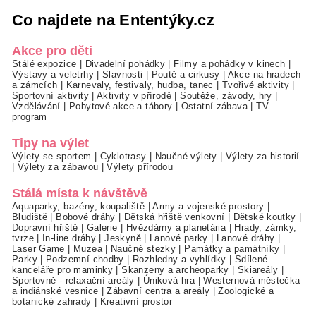
Co najdete na Ententýky.cz
Akce pro děti
Stálé expozice
|
Divadelní pohádky
|
Filmy a pohádky v kinech
|
Výstavy a veletrhy
|
Slavnosti
|
Poutě a cirkusy
|
Akce na hradech
a zámcích
|
Karnevaly, festivaly, hudba, tanec
|
Tvořivé aktivity
|
Sportovní aktivity
|
Aktivity v přírodě
|
Soutěže, závody, hry
|
Vzdělávání
|
Pobytové akce a tábory
|
Ostatní zábava
|
TV
program
Tipy na výlet
Výlety se sportem
|
Cyklotrasy
|
Naučné výlety
|
Výlety za historií
|
Výlety za zábavou
|
Výlety přírodou
Stálá místa k návštěvě
Aquaparky, bazény, koupaliště
|
Army a vojenské prostory
|
Bludiště
|
Bobové dráhy
|
Dětská hřiště venkovní
|
Dětské koutky
|
Dopravní hřiště
|
Galerie
|
Hvězdárny a planetária
|
Hrady, zámky,
tvrze
|
In-line dráhy
|
Jeskyně
|
Lanové parky
|
Lanové dráhy
|
Laser Game
|
Muzea
|
Naučné stezky
|
Památky a památníky
|
Parky
|
Podzemní chodby
|
Rozhledny a vyhlídky
|
Sdílené
kanceláře pro maminky
|
Skanzeny a archeoparky
|
Skiareály
|
Sportovně - relaxační areály
|
Úniková hra
|
Westernová městečka
a indiánské vesnice
|
Zábavní centra a areály
|
Zoologické a
botanické zahrady
|
Kreativní prostor