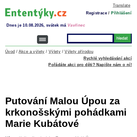
Translate
Registrace
/
Přihlášení
Dnes je 10.08.2026, svátek má
Vavřinec
Úvod
/
Akce a výlety
/
Výlety
/
Výlety přírodou
Rychlé vyhledávání akcí
Pořádáte akci pro děti? Napište nám o ní!
Putování Malou Úpou za
krkonošskými pohádkami
Marie Kubátové