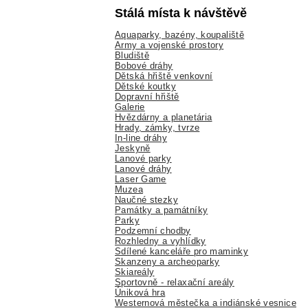
Stálá místa k návštěvě
Aquaparky, bazény, koupaliště
Army a vojenské prostory
Bludiště
Bobové dráhy
Dětská hřiště venkovní
Dětské koutky
Dopravní hřiště
Galerie
Hvězdárny a planetária
Hrady, zámky, tvrze
In-line dráhy
Jeskyně
Lanové parky
Lanové dráhy
Laser Game
Muzea
Naučné stezky
Památky a památníky
Parky
Podzemní chodby
Rozhledny a vyhlídky
Sdílené kanceláře pro maminky
Skanzeny a archeoparky
Skiareály
Sportovně - relaxační areály
Úniková hra
Westernová městečka a indiánské vesnice