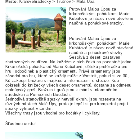
Místo:
Královéhradecký > Trutnov > Malá Úpa
Putování Malou Úpou za
krkonošskými pohádkami Marie
Kubátové je název nově otevřené
naučné a pohádkové stezky.
Putování Malou Úpou za
krkonošskými pohádkami Marie
Kubátové je název nově otevřené
naučné a pohádkové stezky.
Sestává z deseti zastavení
zhotovených ze dřeva. Na každém z nich čeká na pocestné jedna
Krkonošská pohádka od Marie Kubátové, dětská prolézačka pro
hru i odpočinek a plastický ornament. Právě ornamenty jsou
zásadní pro hru, které se každý může zúčastnit, pokud si za 30,-
Kč zakoupí brožuru s mapkou a informacemi o stezce. Kdo
obkreslí do knížečky všech deset ornamentů, dostane za odměnu
maloúpský groš. Brožura i groš jsou k mání v informačním
středisku na Pomezních Boudách.
Jednotlivá stanoviště stezky netvoří okruh, jsou rozeseta na
různých místech Malé Úpy, proto je lepší si pro kompletní projití
stezky vyhradit více dní.
Všechny trasy jsou vhodné pro kočárky i cyklisty.
Šťastnou cestu!