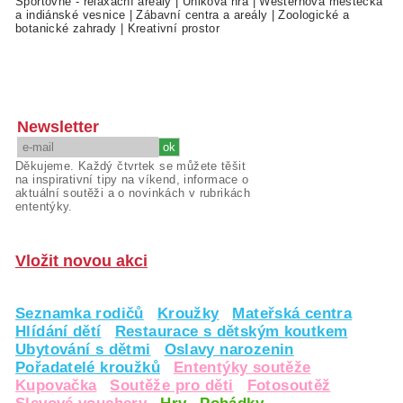
Sportovně - relaxační areály
|
Úniková hra
|
Westernová městečka
a indiánské vesnice
|
Zábavní centra a areály
|
Zoologické a
botanické zahrady
|
Kreativní prostor
Newsletter
Děkujeme. Každý čtvrtek se můžete těšit
na inspirativní tipy na víkend, informace o
aktuální soutěži a o novinkách v rubrikách
ententýky.
Vložit novou akci
Seznamka rodičů
Kroužky
Mateřská centra
Hlídání dětí
Restaurace s dětským koutkem
Ubytování s dětmi
Oslavy narozenin
Pořadatelé kroužků
Ententýky soutěže
Kupovačka
Soutěže pro děti
Fotosoutěž