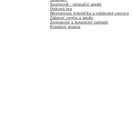
Sportovně - relaxační areály
Úniková hra
Westernová městečka a indiánské vesnice
Zábavní centra a areály
Zoologické a botanické zahrady
Kreativní prostor