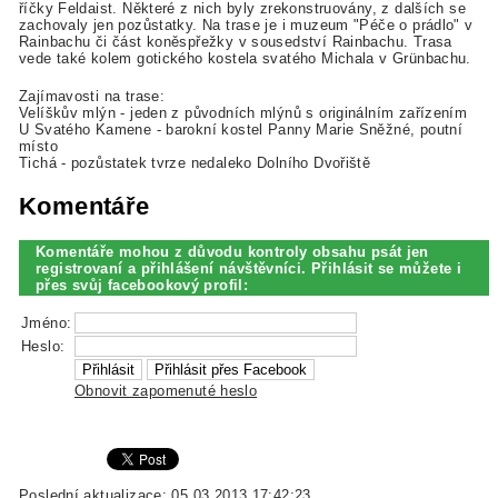
říčky Feldaist. Některé z nich byly zrekonstruovány, z dalších se
zachovaly jen pozůstatky. Na trase je i muzeum "Péče o prádlo" v
Rainbachu či část koněspřežky v sousedství Rainbachu. Trasa
vede také kolem gotického kostela svatého Michala v Grünbachu.
Zajímavosti na trase:
Velíškův mlýn - jeden z původních mlýnů s originálním zařízením
U Svatého Kamene - barokní kostel Panny Marie Sněžné, poutní
místo
Tichá - pozůstatek tvrze nedaleko Dolního Dvořiště
Komentáře
Komentáře mohou z důvodu kontroly obsahu psát jen
registrovaní a přihlášení návštěvníci. Přihlásit se můžete i
přes svůj facebookový profil:
Jméno:
Heslo:
Obnovit zapomenuté heslo
Poslední aktualizace: 05.03.2013 17:42:23