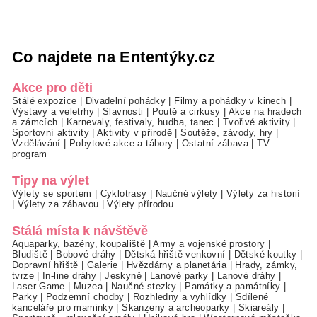
Co najdete na Ententýky.cz
Akce pro děti
Stálé expozice
|
Divadelní pohádky
|
Filmy a pohádky v kinech
|
Výstavy a veletrhy
|
Slavnosti
|
Poutě a cirkusy
|
Akce na hradech
a zámcích
|
Karnevaly, festivaly, hudba, tanec
|
Tvořivé aktivity
|
Sportovní aktivity
|
Aktivity v přírodě
|
Soutěže, závody, hry
|
Vzdělávání
|
Pobytové akce a tábory
|
Ostatní zábava
|
TV
program
Tipy na výlet
Výlety se sportem
|
Cyklotrasy
|
Naučné výlety
|
Výlety za historií
|
Výlety za zábavou
|
Výlety přírodou
Stálá místa k návštěvě
Aquaparky, bazény, koupaliště
|
Army a vojenské prostory
|
Bludiště
|
Bobové dráhy
|
Dětská hřiště venkovní
|
Dětské koutky
|
Dopravní hřiště
|
Galerie
|
Hvězdárny a planetária
|
Hrady, zámky,
tvrze
|
In-line dráhy
|
Jeskyně
|
Lanové parky
|
Lanové dráhy
|
Laser Game
|
Muzea
|
Naučné stezky
|
Památky a památníky
|
Parky
|
Podzemní chodby
|
Rozhledny a vyhlídky
|
Sdílené
kanceláře pro maminky
|
Skanzeny a archeoparky
|
Skiareály
|