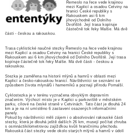
Řemeslo na řece vede krajinou
mezi Kaplicí a osadou Cetviny na
hranici České republiky s
Rakouskem asi 6 km
jihovýchodně od Dolního
Dvořiště. Její trasa kopíruje
částečně tok řeky Malše. Má dvě
části - českou a rakouskou.
Trasa cyklistické naučné stezky Řemeslo na řece vede krajinou
mezi Kaplicí a osadou Cetviny na hranici České republiky s
Rakouskem asi 6 km jihovýchodně od Dolního Dvořiště. Její trasa
kopíruje částečně tok řeky Malše. Má dvě části - českou a
rakouskou.
Stezka je zaměřena na historii mlýnů a hamrů v oblasti mezi
Kaplicí a česko-rakouskou hranicí. Návštěvníci se seznámí se
způsobem života mlynářů i hamerníků a poznají přírodu Pomalší.
Cyklostezka je v terénu vyznačena obvyklým dopravním
značením. Výchozí místo je v Kaplici u parkoviště v městském
parku, cílové na české straně v Cetvinách. Tato část je dlouhá 24
km a je na ní umístěno 6 zastavení osazených informačními
panely.
Pokud by návštěvníci měli zájem i o absolvování rakouské části
stezky, která je dlouhá ještě dalších 26 km, musejí počítat zhruba
s osmnáctikilometrovou zajížďkou kvůli hraničnímu přechodu.
Rakouská část stezky vede okolo starých mlýnů a hamrů v údolí