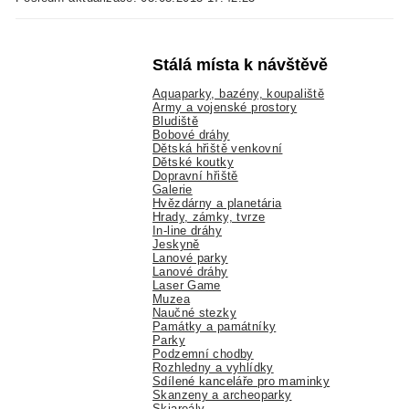
Stálá místa k návštěvě
Aquaparky, bazény, koupaliště
Army a vojenské prostory
Bludiště
Bobové dráhy
Dětská hřiště venkovní
Dětské koutky
Dopravní hřiště
Galerie
Hvězdárny a planetária
Hrady, zámky, tvrze
In-line dráhy
Jeskyně
Lanové parky
Lanové dráhy
Laser Game
Muzea
Naučné stezky
Památky a památníky
Parky
Podzemní chodby
Rozhledny a vyhlídky
Sdílené kanceláře pro maminky
Skanzeny a archeoparky
Skiareály