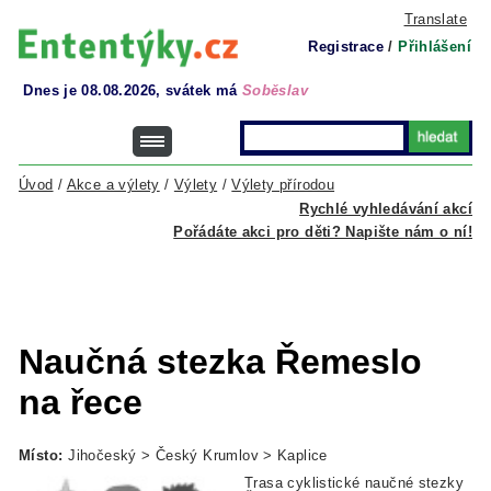
Translate
Registrace
/
Přihlášení
Dnes je 08.08.2026, svátek má
Soběslav
Úvod
/
Akce a výlety
/
Výlety
/
Výlety přírodou
Rychlé vyhledávání akcí
Pořádáte akci pro děti? Napište nám o ní!
Naučná stezka Řemeslo
na řece
Místo:
Jihočeský > Český Krumlov > Kaplice
Trasa cyklistické naučné stezky