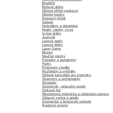
Bludiště
Bobové dráhy
Dětská hřiště venkovní
Dětské koutky
Dopravní hřiště
Galerie
Hvězdárny a planetária
Hrady, zámky, tvrze
In-line dráhy
Jeskyně
Lanové parky
Lanové dráhy
Laser Game
Muzea
Naučné stezky
Památky a památníky
Parky
Podzemní chodby
Rozhledny a vyhlídky
Sdílené kanceláře pro maminky
Skanzeny a archeoparky
Skiareály
Sportovně - relaxační areály
Úniková hra
Westernová městečka a indiánské vesnice
Zábavní centra a areály
Zoologické a botanické zahrady
Kreativní prostor