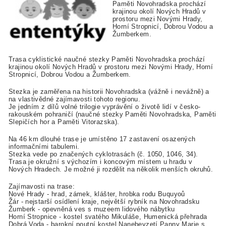
Paměti Novohradska prochází
krajinou okolí Nových Hradů v
prostoru mezi Novými Hrady,
Horní Stropnicí, Dobrou Vodou a
Žumberkem.
Trasa cyklistické naučné stezky Paměti Novohradska prochází
krajinou okolí Nových Hradů v prostoru mezi Novými Hrady, Horní
Stropnicí, Dobrou Vodou a Žumberkem.
Stezka je zaměřena na historii Novohradska (vážně i nevážně) a
na vlastivědné zajímavosti tohoto regionu.
Je jedním z dílů volné trilogie vyprávění o životě lidí v česko-
rakouském pohraničí (naučné stezky Paměti Novohradska, Paměti
Slepičích hor a Paměti Vitorazska).
Na 46 km dlouhé trase je umístěno 17 zastavení osazených
informačními tabulemi.
Stezka vede po značených cyklotrasách (č. 1050, 1046, 34).
Trasa je okružní s výchozím i koncovým místem u hradu v
Nových Hradech. Je možné ji rozdělit na několik menších okruhů.
Zajímavosti na trase:
Nové Hrady - hrad, zámek, klášter, hrobka rodu Buquyoů
Žár - nejstarší osídlení kraje, největší rybník na Novohradsku
Žumberk - opevněná ves s muzeem lidového nábytku
Horní Stropnice - kostel svatého Mikuláše, Humenická přehrada
Dobrá Voda - barokní poutní kostel Nanebevzetí Panny Marie s