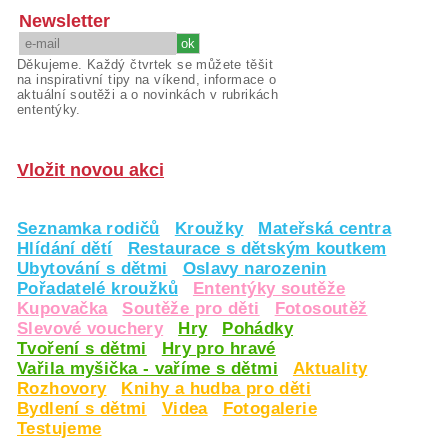
Newsletter
Děkujeme. Každý čtvrtek se můžete těšit
na inspirativní tipy na víkend, informace o
aktuální soutěži a o novinkách v rubrikách
ententýky.
Vložit novou akci
Seznamka rodičů
Kroužky
Mateřská centra
Hlídání dětí
Restaurace s dětským koutkem
Ubytování s dětmi
Oslavy narozenin
Pořadatelé kroužků
Ententýky soutěže
Kupovačka
Soutěže pro děti
Fotosoutěž
Slevové vouchery
Hry
Pohádky
Tvoření s dětmi
Hry pro hravé
Vařila myšička - vaříme s dětmi
Aktuality
Rozhovory
Knihy a hudba pro děti
Bydlení s dětmi
Videa
Fotogalerie
Testujeme