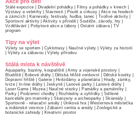
Akce pro děti
Stálé expozice
|
Divadelní pohádky
|
Filmy a pohádky v kinech
|
Výstavy a veletrhy
|
Slavnosti
|
Poutě a cirkusy
|
Akce na hradech
a zámcích
|
Karnevaly, festivaly, hudba, tanec
|
Tvořivé aktivity
|
Sportovní aktivity
|
Aktivity v přírodě
|
Soutěže, závody, hry
|
Vzdělávání
|
Pobytové akce a tábory
|
Ostatní zábava
|
TV
program
Tipy na výlet
Výlety se sportem
|
Cyklotrasy
|
Naučné výlety
|
Výlety za historií
|
Výlety za zábavou
|
Výlety přírodou
Stálá místa k návštěvě
Aquaparky, bazény, koupaliště
|
Army a vojenské prostory
|
Bludiště
|
Bobové dráhy
|
Dětská hřiště venkovní
|
Dětské koutky
|
Dopravní hřiště
|
Galerie
|
Hvězdárny a planetária
|
Hrady, zámky,
tvrze
|
In-line dráhy
|
Jeskyně
|
Lanové parky
|
Lanové dráhy
|
Laser Game
|
Muzea
|
Naučné stezky
|
Památky a památníky
|
Parky
|
Podzemní chodby
|
Rozhledny a vyhlídky
|
Sdílené
kanceláře pro maminky
|
Skanzeny a archeoparky
|
Skiareály
|
Sportovně - relaxační areály
|
Úniková hra
|
Westernová městečka
a indiánské vesnice
|
Zábavní centra a areály
|
Zoologické a
botanické zahrady
|
Kreativní prostor