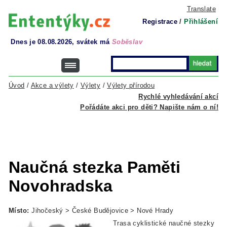
Translate
Registrace
/
Přihlášení
Dnes je 08.08.2026, svátek má
Soběslav
Úvod
/
Akce a výlety
/
Výlety
/
Výlety přírodou
Rychlé vyhledávání akcí
Pořádáte akci pro děti? Napište nám o ní!
Naučná stezka Paměti
Novohradska
Místo:
Jihočeský > České Budějovice > Nové Hrady
Trasa cyklistické naučné stezky