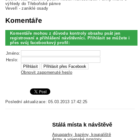
výhledy do Třeboňské pánve
Veveří - zaniklé osady
Komentáře
Komentáře mohou z důvodu kontroly obsahu psát jen
registrovaní a přihlášení návštěvníci. Přihlásit se můžete i
přes svůj facebookový profil:
Jméno:
Heslo:
Obnovit zapomenuté heslo
Poslední aktualizace: 05.03.2013 17:42:25
Stálá místa k návštěvě
Aquaparky, bazény, koupaliště
Army a vojenské prostory