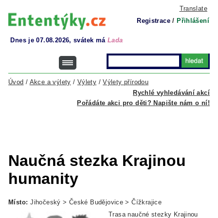
Translate
Registrace
/
Přihlášení
Dnes je 07.08.2026, svátek má
Lada
Úvod
/
Akce a výlety
/
Výlety
/
Výlety přírodou
Rychlé vyhledávání akcí
Pořádáte akci pro děti? Napište nám o ní!
Naučná stezka Krajinou
humanity
Místo:
Jihočeský > České Budějovice > Čížkrajice
Trasa naučné stezky Krajinou