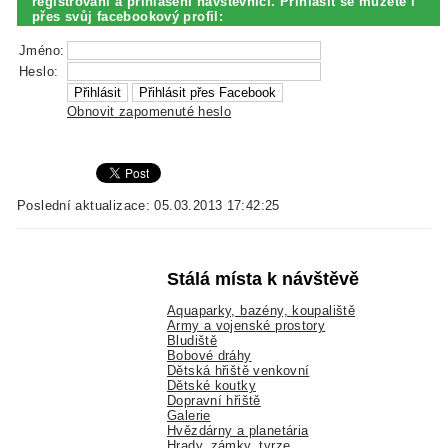
registrovaní a přihlášení návštěvníci. Přihlásit se můžete i
přes svůj facebookový profil:
Jméno:
Heslo:
Obnovit zapomenuté heslo
Poslední aktualizace: 05.03.2013 17:42:25
Stálá místa k návštěvě
Aquaparky, bazény, koupaliště
Army a vojenské prostory
Bludiště
Bobové dráhy
Dětská hřiště venkovní
Dětské koutky
Dopravní hřiště
Galerie
Hvězdárny a planetária
Hrady, zámky, tvrze