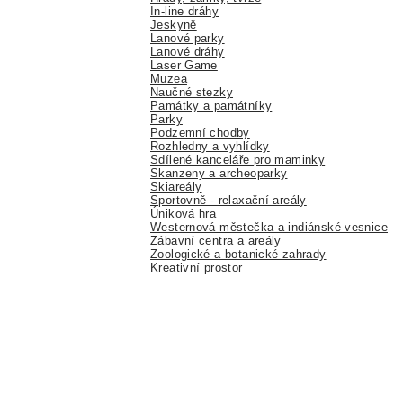
In-line dráhy
Jeskyně
Lanové parky
Lanové dráhy
Laser Game
Muzea
Naučné stezky
Památky a památníky
Parky
Podzemní chodby
Rozhledny a vyhlídky
Sdílené kanceláře pro maminky
Skanzeny a archeoparky
Skiareály
Sportovně - relaxační areály
Úniková hra
Westernová městečka a indiánské vesnice
Zábavní centra a areály
Zoologické a botanické zahrady
Kreativní prostor