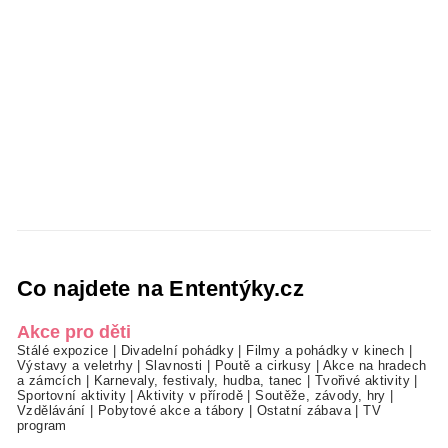
Co najdete na Ententýky.cz
Akce pro děti
Stálé expozice
|
Divadelní pohádky
|
Filmy a pohádky v kinech
|
Výstavy a veletrhy
|
Slavnosti
|
Poutě a cirkusy
|
Akce na hradech
a zámcích
|
Karnevaly, festivaly, hudba, tanec
|
Tvořivé aktivity
|
Sportovní aktivity
|
Aktivity v přírodě
|
Soutěže, závody, hry
|
Vzdělávání
|
Pobytové akce a tábory
|
Ostatní zábava
|
TV
program