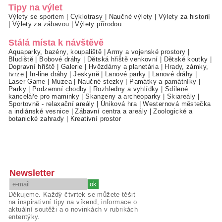
Tipy na výlet
Výlety se sportem
|
Cyklotrasy
|
Naučné výlety
|
Výlety za historií
|
Výlety za zábavou
|
Výlety přírodou
Stálá místa k návštěvě
Aquaparky, bazény, koupaliště
|
Army a vojenské prostory
|
Bludiště
|
Bobové dráhy
|
Dětská hřiště venkovní
|
Dětské koutky
|
Dopravní hřiště
|
Galerie
|
Hvězdárny a planetária
|
Hrady, zámky,
tvrze
|
In-line dráhy
|
Jeskyně
|
Lanové parky
|
Lanové dráhy
|
Laser Game
|
Muzea
|
Naučné stezky
|
Památky a památníky
|
Parky
|
Podzemní chodby
|
Rozhledny a vyhlídky
|
Sdílené
kanceláře pro maminky
|
Skanzeny a archeoparky
|
Skiareály
|
Sportovně - relaxační areály
|
Úniková hra
|
Westernová městečka
a indiánské vesnice
|
Zábavní centra a areály
|
Zoologické a
botanické zahrady
|
Kreativní prostor
Newsletter
Děkujeme. Každý čtvrtek se můžete těšit
na inspirativní tipy na víkend, informace o
aktuální soutěži a o novinkách v rubrikách
ententýky.