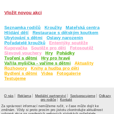
Vložit novou akci
Seznamka rodičů
Kroužky
Mateřská centra
Hlídání dětí
Restaurace s dětským koutkem
Ubytování s dětmi
Oslavy narozenin
Pořadatelé kroužků
Ententýky soutěže
Kupovačka
Soutěže pro děti
Fotosoutěž
Slevové vouchery
Hry
Pohádky
Tvoření s dětmi
Hry pro hravé
Vařila myšička - vaříme s dětmi
Aktuality
Rozhovory
Knihy a hudba pro děti
Bydlení s dětmi
Videa
Fotogalerie
Testujeme
O nás
Reklama
Mediální partnerství
Spolupracujeme
Odkazy
pro rodiče
Kontakt
Za správnost informací nemůžeme ručit, v čase může dojít ke
změnám. Vždy si proto prosím pro jistotu zkontrolujte aktuálnost
vybrané akce na uvedených webových stránkách pořadatele.