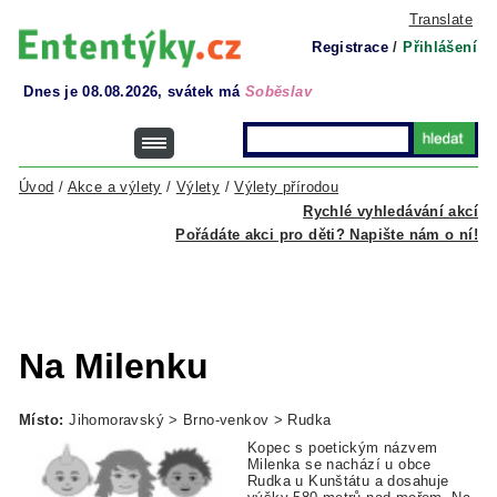
Translate
Registrace
/
Přihlášení
Dnes je 08.08.2026, svátek má
Soběslav
Úvod
/
Akce a výlety
/
Výlety
/
Výlety přírodou
Rychlé vyhledávání akcí
Pořádáte akci pro děti? Napište nám o ní!
Na Milenku
Místo:
Jihomoravský > Brno-venkov > Rudka
Kopec s poetickým názvem
Milenka se nachází u obce
Rudka u Kunštátu a dosahuje