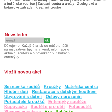
a indiánské vesnice
|
Zábavní centra a areály
|
Zoologické a
botanické zahrady
|
Kreativní prostor
Newsletter
Děkujeme. Každý čtvrtek se můžete těšit
na inspirativní tipy na víkend, informace o
aktuální soutěži a o novinkách v rubrikách
ententýky.
Vložit novou akci
Seznamka rodičů
Kroužky
Mateřská centra
Hlídání dětí
Restaurace s dětským koutkem
Ubytování s dětmi
Oslavy narozenin
Pořadatelé kroužků
Ententýky soutěže
Kupovačka
Soutěže pro děti
Fotosoutěž
Slevové vouchery
Hry
Pohádky