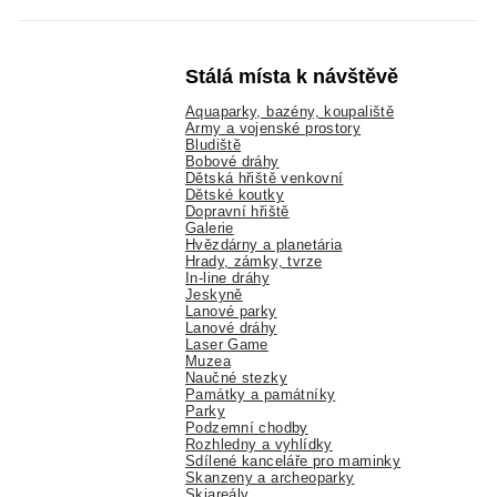
Stálá místa k návštěvě
Aquaparky, bazény, koupaliště
Army a vojenské prostory
Bludiště
Bobové dráhy
Dětská hřiště venkovní
Dětské koutky
Dopravní hřiště
Galerie
Hvězdárny a planetária
Hrady, zámky, tvrze
In-line dráhy
Jeskyně
Lanové parky
Lanové dráhy
Laser Game
Muzea
Naučné stezky
Památky a památníky
Parky
Podzemní chodby
Rozhledny a vyhlídky
Sdílené kanceláře pro maminky
Skanzeny a archeoparky
Skiareály