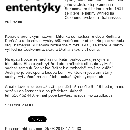
výšky 580 metrů nad mořem. Na
jeho vrcholu stojí kamenná
Burianova rozhledna z roku 1931,
ze které je pěkný výhled na
Českomoravskou a Drahanskou
vrchovinu.
Kopec s poetickým názvem Milenka se nachází u obce Rudka u
Kunštátu a dosahuje výšky 580 metrů nad mořem. Na jeho vrcholu
stojí kamenná Burianova rozhledna z roku 1931, ze které je pěkný
výhled na Českomoravskou a Drahanskou vrchovinu.
Na úpatí kopce se nachází unikátní pískovcová jeskyně s
tématikou Blanických rytířů. Toto umělecké dílo zde vytvořil
sochař-samouk Stanislav Rolínek a rozhodně stojí za vidění.
Jeskyně je obklopena lesoparkem, ve kterém jsou umístěny
sochy, vytvořené na zdejších sochařských sympoziích.
Areál otevřen: duben až září: pondělí až neděle 9 - 16 hodin, mimo
sezónu o víkendech a po předchozí dohodě.
tel: 516 462 440, e-mail popelka@seznam.cz; www.rudka.cz
Šťastnou cestu!
Poslední aktualizace: 05.03.2013 17:42:33