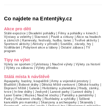
Co najdete na Ententýky.cz
Akce pro děti
Stálé expozice
|
Divadelní pohádky
|
Filmy a pohádky v kinech
|
Výstavy a veletrhy
|
Slavnosti
|
Poutě a cirkusy
|
Akce na hradech
a zámcích
|
Karnevaly, festivaly, hudba, tanec
|
Tvořivé aktivity
|
Sportovní aktivity
|
Aktivity v přírodě
|
Soutěže, závody, hry
|
Vzdělávání
|
Pobytové akce a tábory
|
Ostatní zábava
|
TV
program
Tipy na výlet
Výlety se sportem
|
Cyklotrasy
|
Naučné výlety
|
Výlety za historií
|
Výlety za zábavou
|
Výlety přírodou
Stálá místa k návštěvě
Aquaparky, bazény, koupaliště
|
Army a vojenské prostory
|
Bludiště
|
Bobové dráhy
|
Dětská hřiště venkovní
|
Dětské koutky
|
Dopravní hřiště
|
Galerie
|
Hvězdárny a planetária
|
Hrady, zámky,
tvrze
|
In-line dráhy
|
Jeskyně
|
Lanové parky
|
Lanové dráhy
|
Laser Game
|
Muzea
|
Naučné stezky
|
Památky a památníky
|
Parky
|
Podzemní chodby
|
Rozhledny a vyhlídky
|
Sdílené
kanceláře pro maminky
|
Skanzeny a archeoparky
|
Skiareály
|
Sportovně - relaxační areály
|
Úniková hra
|
Westernová městečka