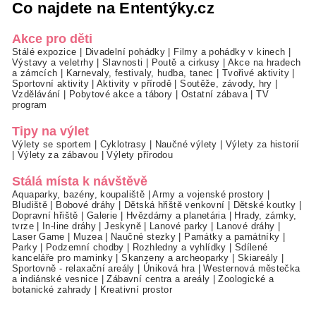
Co najdete na Ententýky.cz
Akce pro děti
Stálé expozice
|
Divadelní pohádky
|
Filmy a pohádky v kinech
|
Výstavy a veletrhy
|
Slavnosti
|
Poutě a cirkusy
|
Akce na hradech
a zámcích
|
Karnevaly, festivaly, hudba, tanec
|
Tvořivé aktivity
|
Sportovní aktivity
|
Aktivity v přírodě
|
Soutěže, závody, hry
|
Vzdělávání
|
Pobytové akce a tábory
|
Ostatní zábava
|
TV
program
Tipy na výlet
Výlety se sportem
|
Cyklotrasy
|
Naučné výlety
|
Výlety za historií
|
Výlety za zábavou
|
Výlety přírodou
Stálá místa k návštěvě
Aquaparky, bazény, koupaliště
|
Army a vojenské prostory
|
Bludiště
|
Bobové dráhy
|
Dětská hřiště venkovní
|
Dětské koutky
|
Dopravní hřiště
|
Galerie
|
Hvězdárny a planetária
|
Hrady, zámky,
tvrze
|
In-line dráhy
|
Jeskyně
|
Lanové parky
|
Lanové dráhy
|
Laser Game
|
Muzea
|
Naučné stezky
|
Památky a památníky
|
Parky
|
Podzemní chodby
|
Rozhledny a vyhlídky
|
Sdílené
kanceláře pro maminky
|
Skanzeny a archeoparky
|
Skiareály
|
Sportovně - relaxační areály
|
Úniková hra
|
Westernová městečka
a indiánské vesnice
|
Zábavní centra a areály
|
Zoologické a
botanické zahrady
|
Kreativní prostor