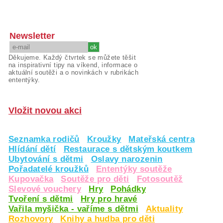
Newsletter
Děkujeme. Každý čtvrtek se můžete těšit
na inspirativní tipy na víkend, informace o
aktuální soutěži a o novinkách v rubrikách
ententýky.
Vložit novou akci
Seznamka rodičů
Kroužky
Mateřská centra
Hlídání dětí
Restaurace s dětským koutkem
Ubytování s dětmi
Oslavy narozenin
Pořadatelé kroužků
Ententýky soutěže
Kupovačka
Soutěže pro děti
Fotosoutěž
Slevové vouchery
Hry
Pohádky
Tvoření s dětmi
Hry pro hravé
Vařila myšička - vaříme s dětmi
Aktuality
Rozhovory
Knihy a hudba pro děti