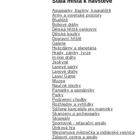
Stálá místa k návštěvě
Aquaparky, bazény, koupaliště
Army a vojenské prostory
Bludiště
Bobové dráhy
Dětská hřiště venkovní
Dětské koutky
Dopravní hřiště
Galerie
Hvězdárny a planetária
Hrady, zámky, tvrze
In-line dráhy
Jeskyně
Lanové parky
Lanové dráhy
Laser Game
Muzea
Naučné stezky
Památky a památníky
Parky
Podzemní chodby
Rozhledny a vyhlídky
Sdílené kanceláře pro maminky
Skanzeny a archeoparky
Skiareály
Sportovně - relaxační areály
Úniková hra
Westernová městečka a indiánské vesnice
Zábavní centra a areály