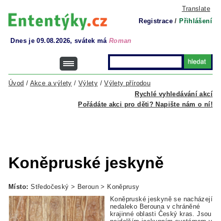
Translate
Registrace
/
Přihlášení
Dnes je 09.08.2026, svátek má
Roman
Úvod
/
Akce a výlety
/
Výlety
/
Výlety přírodou
Rychlé vyhledávání akcí
Pořádáte akci pro děti? Napište nám o ní!
Koněpruské jeskyně
Místo:
Středočeský > Beroun > Koněprusy
Koněpruské jeskyně se nacházejí
nedaleko Berouna v chráněné
krajinné oblasti Český kras. Jsou