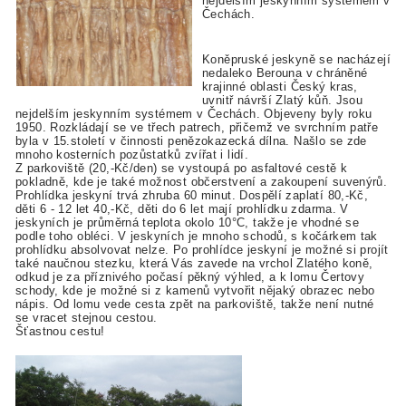
nejdelším jeskynním systémem v
Čechách.
Koněpruské jeskyně se nacházejí
nedaleko Berouna v chráněné
krajinné oblasti Český kras,
uvnitř návrší Zlatý kůň. Jsou
nejdelším jeskynním systémem v Čechách. Objeveny byly roku
1950. Rozkládají se ve třech patrech, přičemž ve svrchním patře
byla v 15.století v činnosti penězokazecká dílna. Našlo se zde
mnoho kosterních pozůstatků zvířat i lidí.
Z parkoviště (20,-Kč/den) se vystoupá po asfaltové cestě k
pokladně, kde je také možnost občerstvení a zakoupení suvenýrů.
Prohlídka jeskyní trvá zhruba 60 minut. Dospělí zaplatí 80,-Kč,
děti 6 - 12 let 40,-Kč, děti do 6 let mají prohlídku zdarma. V
jeskyních je průměrná teplota okolo 10°C, takže je vhodné se
podle toho obléci. V jeskyních je mnoho schodů, s kočárkem tak
prohlídku absolvovat nelze. Po prohlídce jeskyní je možné si projít
také naučnou stezku, která Vás zavede na vrchol Zlatého koně,
odkud je za příznivého počasí pěkný výhled, a k lomu Čertovy
schody, kde je možné si z kamenů vytvořit nějaký obrazec nebo
nápis. Od lomu vede cesta zpět na parkoviště, takže není nutné
se vracet stejnou cestou.
Šťastnou cestu!