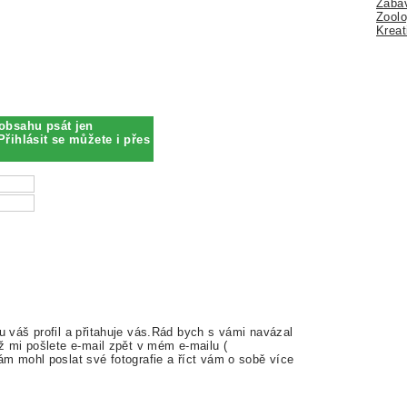
Zábav
Zoolo
Kreat
obsahu psát jen
Přihlásit se můžete i přes
 váš profil a přitahuje vás.Rád bych s vámi navázal
ž mi pošlete e-mail zpět v mém e-mailu (
m mohl poslat své fotografie a říct vám o sobě více