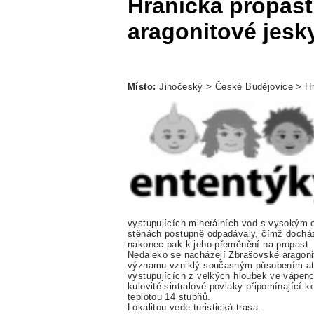
Hranická propast
aragonitové jesk
Místo:
Jihočeský > České Budějovice > H
vystupujících minerálních vod s vysokým
stěnách postupně odpadávaly, čímž docház
nakonec pak k jeho přeměnění na propast.
Nedaleko se nacházejí Zbrašovské aragoni
významu vzniklý současným působením atm
vystupujících z velkých hloubek ve vápencí
kulovité sintralové povlaky připomínající k
teplotou 14 stupňů.
Lokalitou vede turistická trasa.