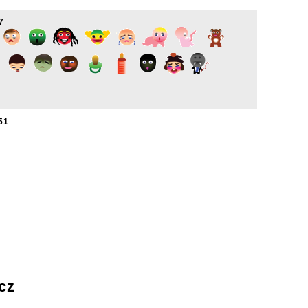
7
51
cz