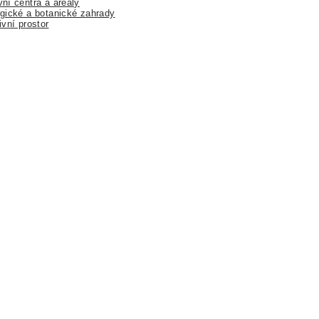
ní centra a areály
gické a botanické zahrady
ivní prostor