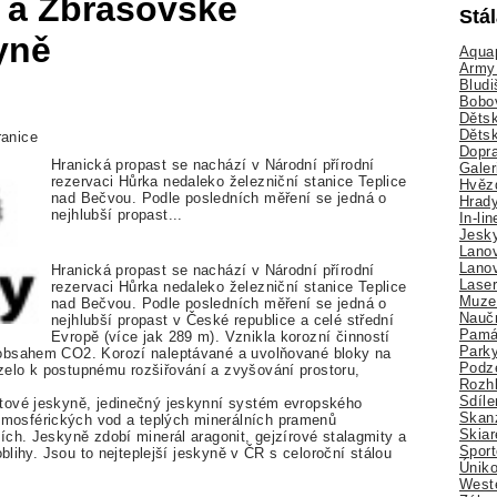
 a Zbrašovské
Stá
yně
Aquap
Army 
Bludi
Bobo
Dětsk
Děts
ranice
Dopra
Hranická propast se nachází v Národní přírodní
Galer
rezervaci Hůrka nedaleko železniční stanice Teplice
Hvězd
nad Bečvou. Podle posledních měření se jedná o
Hrady
nejhlubší propast...
In-li
Jesk
Lano
Lano
Hranická propast se nachází v Národní přírodní
Lase
rezervaci Hůrka nedaleko železniční stanice Teplice
Muze
nad Bečvou. Podle posledních měření se jedná o
Nauč
nejhlubší propast v České republice a celé střední
Pamá
Evropě (více jak 289 m). Vznikla korozní činností
Park
 obsahem CO2. Korozí naleptávané a uvolňované bloky na
Podz
elo k postupnému rozšiřování a zvyšování prostoru,
Rozhl
Sdíle
tové jeskyně, jedinečný jeskynní systém evropského
Skan
osférických vod a teplých minerálních pramenů
Skiar
ch. Jeskyně zdobí minerál aragonit, gejzírové stalagmity a
Sport
oblihy. Jsou to nejteplejší jeskyně v ČR s celoroční stálou
Úniko
Weste