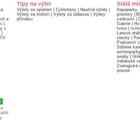
Tipy na výlet
Stálá mí
 a
Výlety se sportem
|
Cyklotrasy
|
Naučné výlety
|
Aquaparky, 
Výlety za historií
|
Výlety za zábavou
|
Výlety
prostory
|
B
ch a
přírodou
venkovní
|
ec
|
Galerie
|
Hv
ty v
tvrze
|
In-li
í
|
Lanové drá
TV
stezky
|
Pa
Podzemní c
Sdílené kan
archeopark
areály
|
Úni
indiánské v
Zoologické 
prostor
na
uální
y.