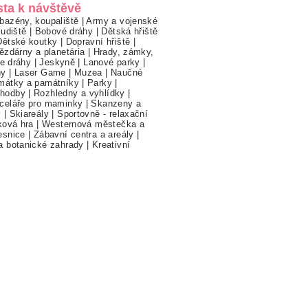
sta k návštěvě
bazény, koupaliště
|
Army a vojenské
ludiště
|
Bobové dráhy
|
Dětská hřiště
Dětské koutky
|
Dopravní hřiště
|
ězdárny a planetária
|
Hrady, zámky,
ne dráhy
|
Jeskyně
|
Lanové parky
|
hy
|
Laser Game
|
Muzea
|
Naučné
mátky a památníky
|
Parky
|
hodby
|
Rozhledny a vyhlídky
|
celáře pro maminky
|
Skanzeny a
y
|
Skiareály
|
Sportovně - relaxační
ková hra
|
Westernová městečka a
esnice
|
Zábavní centra a areály
|
a botanické zahrady
|
Kreativní