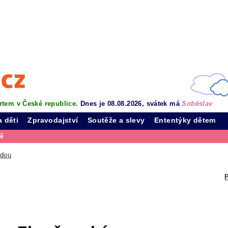
rtem v České republice.
Dnes je 08.08.2026, svátek má
Soběslav
a děti
Zpravodajství
Soutěže a slevy
Ententýky dětem
vě
odou
P