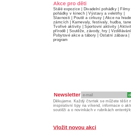
Akce pro děti
Stálé expozice
|
Divadelní pohádky
|
Filmy
pohádky v kinech
|
Výstavy a veletrhy
|
Slavnosti
|
Poutě a cirkusy
|
Akce na hrade
zámcích
|
Karnevaly, festivaly, hudba, tan
Tvořivé aktivity
|
Sportovní aktivity
|
Aktivi
přírodě
|
Soutěže, závody, hry
|
Vzděláván
Pobytové akce a tábory
|
Ostatní zábava
|
program
Newsletter
Děkujeme. Každý čtvrtek se můžete těšit 
inspirativní tipy na víkend, informace o akt
soutěži a o novinkách v rubrikách ententýk
Vložit novou akci