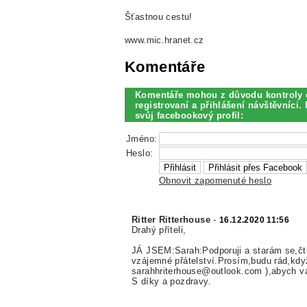
Šťastnou cestu!
www.mic.hranet.cz
Komentáře
Komentáře mohou z důvodu kontroly 
registrovaní a přihlášení návštěvníci. 
svůj facebookový profil:
Jméno:
Heslo:
Obnovit zapomenuté heslo
Ritter Ritterhouse
-
16.12.2020 11:56
Drahý příteli,
JÁ JSEM:Sarah:Podporuji a starám se,čtu
vzájemné přátelství.Prosím,budu rád,kdy
sarahhriterhouse@outlook.com ),abych vá
S díky a pozdravy.