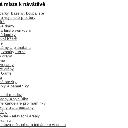
lá místa k návštěvě
arky, bazény, koupaliště
a vojenské prostory
ště
vé dráhy
á hřiště venkovní
ké koutky
vní hřiště
ie
árny a planetária
, zámky, tvrze
ne dráhy
yně
vé parky
vé dráhy
r Game
a
né stezky
tky a památníky
y
emní chodby
edny a vyhlídky
né kanceláře pro maminky
zeny a archeoparky
eály
ovně - relaxační areály
vá hra
rnová městečka a indiánské vesnice