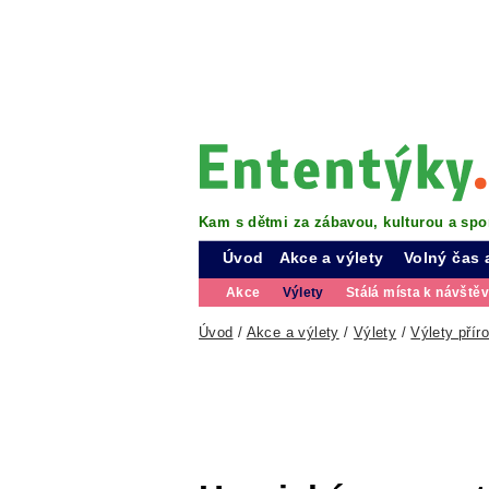
Kam s dětmi za zábavou, kulturou a spo
Úvod
Akce a výlety
Volný čas 
Akce
Výlety
Stálá místa k návště
Úvod
/
Akce a výlety
/
Výlety
/
Výlety přír