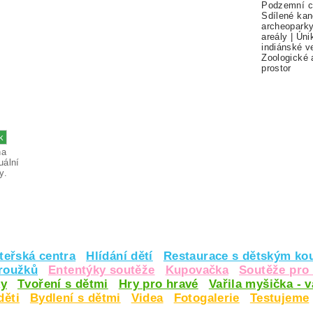
Podzemní c
Sdílené kan
archeopark
areály
|
Úni
indiánské v
Zoologické 
prostor
na
uální
y.
teřská centra
Hlídání dětí
Restaurace s dětským ko
kroužků
Ententýky soutěže
Kupovačka
Soutěže pro 
y
Tvoření s dětmi
Hry pro hravé
Vařila myšička - 
děti
Bydlení s dětmi
Videa
Fotogalerie
Testujeme