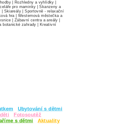
hodby
|
Rozhledny a vyhlídky
|
celáře pro maminky
|
Skanzeny a
y
|
Skiareály
|
Sportovně - relaxační
ková hra
|
Westernová městečka a
esnice
|
Zábavní centra a areály
|
a botanické zahrady
|
Kreativní
utkem
Ubytování s dětmi
děti
Fotosoutěž
vaříme s dětmi
Aktuality