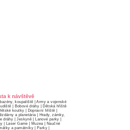
sta k návštěvě
bazény, koupaliště
|
Army a vojenské
ludiště
|
Bobové dráhy
|
Dětská hřiště
Dětské koutky
|
Dopravní hřiště
|
ězdárny a planetária
|
Hrady, zámky,
ne dráhy
|
Jeskyně
|
Lanové parky
|
hy
|
Laser Game
|
Muzea
|
Naučné
mátky a památníky
|
Parky
|