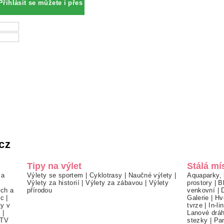
Přihlásit se můžete i přes
cz
Tipy na výlet
Stálá mí
 a
Výlety se sportem
|
Cyklotrasy
|
Naučné výlety
|
Aquaparky, 
Výlety za historií
|
Výlety za zábavou
|
Výlety
prostory
|
B
ch a
přírodou
venkovní
|
ec
|
Galerie
|
Hv
ty v
tvrze
|
In-li
í
|
Lanové drá
TV
stezky
|
Pa