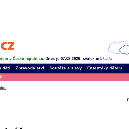
rtem v České republice.
Dnes je 07.08.2026, svátek má
Lada
a děti
Zpravodajství
Soutěže a slevy
Ententýky dětem
vě
odou
P