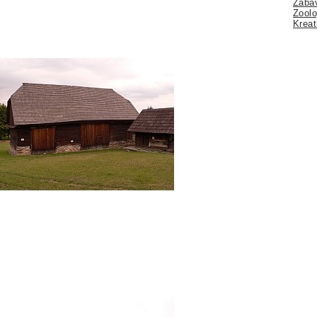
Zábav
Zoolo
Kreat