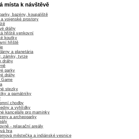
lá místa k návštěvě
arky, bazény, koupaliště
a vojenské prostory
ště
vé dráhy
á hřiště venkovní
ké koutky
vní hřiště
ie
árny a planetária
, zámky, tvrze
ne dráhy
yně
vé parky
vé dráhy
r Game
a
né stezky
tky a památníky
y
emní chodby
edny a vyhlídky
né kanceláře pro maminky
zeny a archeoparky
eály
ovně - relaxační areály
vá hra
rnová městečka a indiánské vesnice