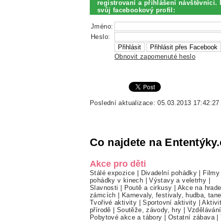
registrovaní a přihlášení návštěvníci. 
svůj facebookový profil:
Jméno:
Heslo:
Obnovit zapomenuté heslo
Poslední aktualizace: 05.03.2013 17:42:27
Co najdete na Ententýky.
Akce pro děti
Stálé expozice
|
Divadelní pohádky
|
Filmy
pohádky v kinech
|
Výstavy a veletrhy
|
Slavnosti
|
Poutě a cirkusy
|
Akce na hrade
zámcích
|
Karnevaly, festivaly, hudba, tan
Tvořivé aktivity
|
Sportovní aktivity
|
Aktivi
přírodě
|
Soutěže, závody, hry
|
Vzděláván
Pobytové akce a tábory
|
Ostatní zábava
|