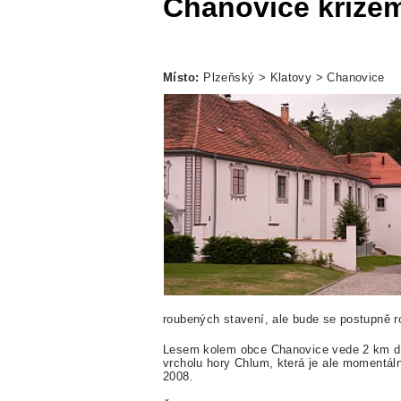
Chanovice kříže
Místo:
Plzeňský > Klatovy > Chanovice
roubených stavení, ale bude se postupně ro
Lesem kolem obce Chanovice vede 2 km dlo
vrcholu hory Chlum, která je ale momentál
2008.