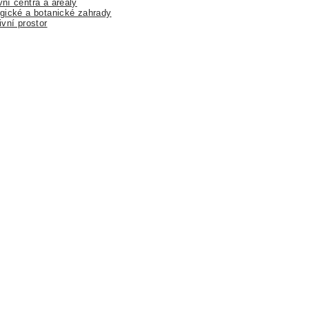
ní centra a areály
gické a botanické zahrady
ivní prostor