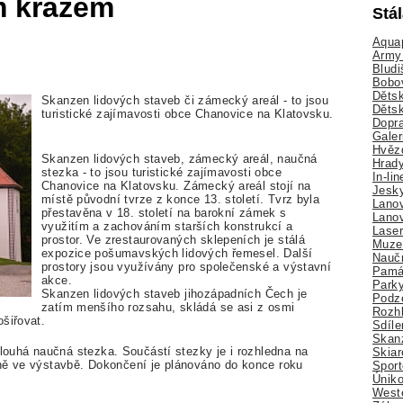
m krážem
Stá
Aquap
Army 
Bludi
Bobo
Dětsk
Skanzen lidových staveb či zámecký areál - to jsou
Děts
turistické zajímavosti obce Chanovice na Klatovsku.
Dopra
Galer
Hvězd
Skanzen lidových staveb, zámecký areál, naučná
Hrady
stezka - to jsou turistické zajímavosti obce
In-li
Chanovice na Klatovsku. Zámecký areál stojí na
Jesk
místě původní tvrze z konce 13. století. Tvrz byla
Lano
přestavěna v 18. století na barokní zámek s
Lano
využitím a zachováním starších konstrukcí a
Lase
prostor. Ve zrestaurovaných sklepeních je stálá
Muze
expozice pošumavských lidových řemesel. Další
Nauč
prostory jsou využívány pro společenské a výstavní
Pamá
akce.
Park
Skanzen lidových staveb jihozápadních Čech je
Podz
zatím menšího rozsahu, skládá se asi z osmi
Rozhl
šiřovat.
Sdíle
Skan
uhá naučná stezka. Součástí stezky je i rozhledna na
Skiar
ně ve výstavbě. Dokončení je plánováno do konce roku
Sport
Úniko
Weste