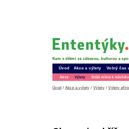
Kam s dětmi za zábavou, kulturou a spo
Úvod
Akce a výlety
Volný čas 
Akce
Výlety
Stálá místa k návště
Úvod
/
Akce a výlety
/
Výlety
/
Výlety přír