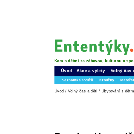
Kam s dětmi za zábavou, kulturou a spo
Úvod
Akce a výlety
Volný čas 
Seznamka rodičů
Kroužky
Mateřs
Úvod
/
Volný čas a děti
/
Ubytování s dětm