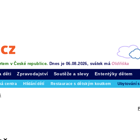
rtem v České republice.
Dnes je 06.08.2026, svátek má
Oldřiška
a děti
Zpravodajství
Soutěže a slevy
Ententýky dětem
ká centra
Hlídání dětí
Restaurace s dětským koutkem
Ubytování s
i
P