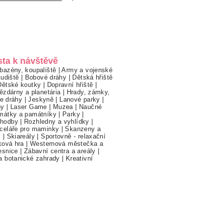
sta k návštěvě
bazény, koupaliště
|
Army a vojenské
ludiště
|
Bobové dráhy
|
Dětská hřiště
Dětské koutky
|
Dopravní hřiště
|
ězdárny a planetária
|
Hrady, zámky,
ne dráhy
|
Jeskyně
|
Lanové parky
|
hy
|
Laser Game
|
Muzea
|
Naučné
mátky a památníky
|
Parky
|
hodby
|
Rozhledny a vyhlídky
|
celáře pro maminky
|
Skanzeny a
y
|
Skiareály
|
Sportovně - relaxační
ková hra
|
Westernová městečka a
esnice
|
Zábavní centra a areály
|
a botanické zahrady
|
Kreativní