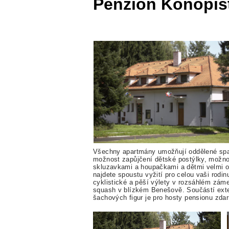
Penzion Konopiš
Všechny apartmány umožňují oddělené spaní 
možnost zapůjčení dětské postýlky, možnos
skluzavkami a houpačkami a dětmi velmi ob
najdete spoustu vyžití pro celou vaši rod
cyklistické a pěší výlety v rozsáhlém záme
squash v blízkém Benešově. Součástí exter
šachových figur je pro hosty pensionu zda