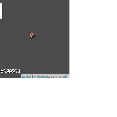
+
−
Leaflet
|
© Seznam.cz a.s. a další