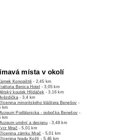
ímavá místa v okolí
Zámek Konopiště
- 2,45 km
rattoria Benica Hotel
- 3,05 km
Dětský koutek Hlídáček
- 3,16 km
Hvězdička
- 3,4 km
Zřícenina minoritského kláštera Benešov
-
5 km
Muzeum Podblanicka - pobočka Benešov
-
6 km
Muzeum umění a designu
- 3,48 km
Tvrz Mrač
- 5,01 km
Zřícenina zámku Mrač
- 5,01 km
Zřícenina hradu Kožlí
- 5,46 km