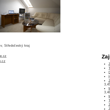
ov, Středočeský kraj
Zaj
e.cz
e.cz
T
3,4
3,4