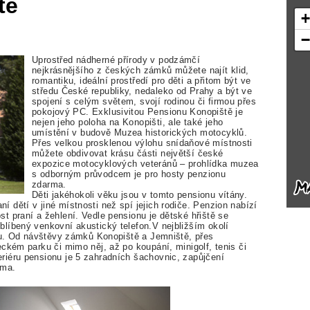
tě
Uprostřed nádherné přírody v podzámčí
nejkrásnějšího z českých zámků můžete najít klid,
romantiku, ideální prostředí pro děti a přitom být ve
středu České republiky, nedaleko od Prahy a být ve
spojení s celým světem, svojí rodinou či firmou přes
pokojový PC. Exklusivitou Pensionu Konopiště je
nejen jeho poloha na Konopišti, ale také jeho
umístění v budově Muzea historických motocyklů.
Přes velkou prosklenou výlohu snídaňové místnosti
můžete obdivovat krásu části největší české
expozice motocyklových veteránů – prohlídka muzea
s odborným průvodcem je pro hosty penzionu
zdarma.
Děti jakéhokoli věku jsou v tomto pensionu vítány.
dětí v jiné místnosti než spí jejich rodiče. Penzion nabízí
t praní a žehlení. Vedle pensionu je dětské hřiště se
líbený venkovní akustický telefon.V nejbližším okolí
inu. Od návštěvy zámků Konopiště a Jemniště, přes
ckém parku či mimo něj, až po koupání, minigolf, tenis či
iéru pensionu je 5 zahradních šachovnic, zapůjčení
rma.