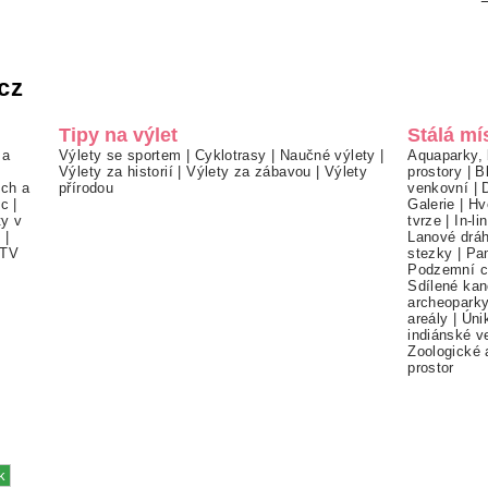
cz
Tipy na výlet
Stálá mí
 a
Výlety se sportem
|
Cyklotrasy
|
Naučné výlety
|
Aquaparky, 
Výlety za historií
|
Výlety za zábavou
|
Výlety
prostory
|
B
ch a
přírodou
venkovní
|
ec
|
Galerie
|
Hv
ty v
tvrze
|
In-li
í
|
Lanové drá
TV
stezky
|
Pa
Podzemní c
Sdílené kan
archeopark
areály
|
Úni
indiánské v
Zoologické 
prostor