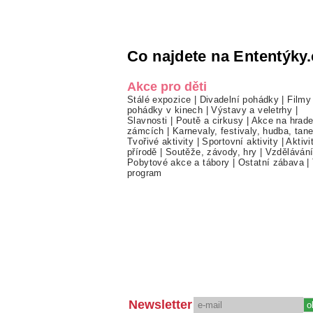
Co najdete na Ententýky.
Akce pro děti
Stálé expozice
|
Divadelní pohádky
|
Filmy
pohádky v kinech
|
Výstavy a veletrhy
|
Slavnosti
|
Poutě a cirkusy
|
Akce na hrade
zámcích
|
Karnevaly, festivaly, hudba, tan
Tvořivé aktivity
|
Sportovní aktivity
|
Aktivi
přírodě
|
Soutěže, závody, hry
|
Vzděláván
Pobytové akce a tábory
|
Ostatní zábava
|
program
Newsletter