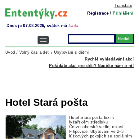
Translate
Registrace
/
Přihlášení
Dnes je 07.08.2026, svátek má
Lada
Úvod
/
Volný čas a děti
/
Ubytování s dětmi
Rychlé vyhledávání akcí
Pořádáte akci pro děti? Napište nám o ní!
Hotel Stará pošta
Hotel Stará pošta leží v
lyžařském středisku
Červenohorské sedlo, oblast
Filipovice. Ubytování ve 2–3
lůžkových pokojích se sociálním