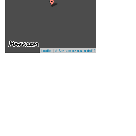
Leaflet
|
© Seznam.cz a.s. a další