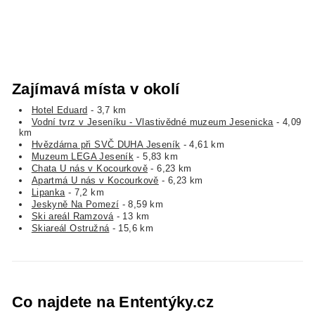
Zajímavá místa v okolí
Hotel Eduard
- 3,7 km
Vodní tvrz v Jeseníku - Vlastivědné muzeum Jesenicka
- 4,09
km
Hvězdárna při SVČ DUHA Jeseník
- 4,61 km
Muzeum LEGA Jeseník
- 5,83 km
Chata U nás v Kocourkově
- 6,23 km
Apartmá U nás v Kocourkově
- 6,23 km
Lipanka
- 7,2 km
Jeskyně Na Pomezí
- 8,59 km
Ski areál Ramzová
- 13 km
Skiareál Ostružná
- 15,6 km
Co najdete na Ententýky.cz