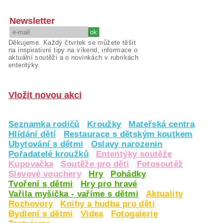
Newsletter
Děkujeme. Každý čtvrtek se můžete těšit
na inspirativní tipy na víkend, informace o
aktuální soutěži a o novinkách v rubrikách
ententýky.
Vložit novou akci
Seznamka rodičů
Kroužky
Mateřská centra
Hlídání dětí
Restaurace s dětským koutkem
Ubytování s dětmi
Oslavy narozenin
Pořadatelé kroužků
Ententýky soutěže
Kupovačka
Soutěže pro děti
Fotosoutěž
Slevové vouchery
Hry
Pohádky
Tvoření s dětmi
Hry pro hravé
Vařila myšička - vaříme s dětmi
Aktuality
Rozhovory
Knihy a hudba pro děti
Bydlení s dětmi
Videa
Fotogalerie