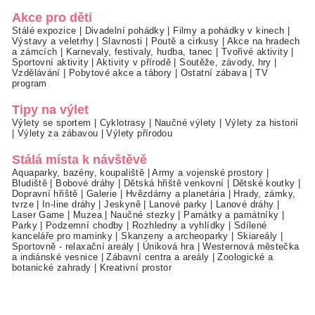
Akce pro děti
Stálé expozice
|
Divadelní pohádky
|
Filmy a pohádky v kinech
|
Výstavy a veletrhy
|
Slavnosti
|
Poutě a cirkusy
|
Akce na hradech
a zámcích
|
Karnevaly, festivaly, hudba, tanec
|
Tvořivé aktivity
|
Sportovní aktivity
|
Aktivity v přírodě
|
Soutěže, závody, hry
|
Vzdělávání
|
Pobytové akce a tábory
|
Ostatní zábava
|
TV
program
Tipy na výlet
Výlety se sportem
|
Cyklotrasy
|
Naučné výlety
|
Výlety za historií
|
Výlety za zábavou
|
Výlety přírodou
Stálá místa k návštěvě
Aquaparky, bazény, koupaliště
|
Army a vojenské prostory
|
Bludiště
|
Bobové dráhy
|
Dětská hřiště venkovní
|
Dětské koutky
|
Dopravní hřiště
|
Galerie
|
Hvězdárny a planetária
|
Hrady, zámky,
tvrze
|
In-line dráhy
|
Jeskyně
|
Lanové parky
|
Lanové dráhy
|
Laser Game
|
Muzea
|
Naučné stezky
|
Památky a památníky
|
Parky
|
Podzemní chodby
|
Rozhledny a vyhlídky
|
Sdílené
kanceláře pro maminky
|
Skanzeny a archeoparky
|
Skiareály
|
Sportovně - relaxační areály
|
Úniková hra
|
Westernová městečka
a indiánské vesnice
|
Zábavní centra a areály
|
Zoologické a
botanické zahrady
|
Kreativní prostor