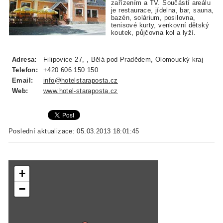
zařízením a TV. Součástí areálu
je restaurace, jídelna, bar, sauna,
bazén, solárium, posilovna,
tenisové kurty, venkovní dětský
koutek, půjčovna kol a lyží.
Adresa:
Filipovice 27, , Bělá pod Pradědem, Olomoucký kraj
Telefon:
+420 606 150 150
Email:
info@hotelstaraposta.cz
Web:
www.hotel-staraposta.cz
Poslední aktualizace: 05.03.2013 18:01:45
+
−