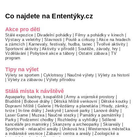
Co najdete na Ententýky.cz
Akce pro děti
Stálé expozice
|
Divadelní pohádky
|
Filmy a pohádky v kinech
|
Výstavy a veletrhy
|
Slavnosti
|
Poutě a cirkusy
|
Akce na hradech
a zámcích
|
Karnevaly, festivaly, hudba, tanec
|
Tvořivé aktivity
|
Sportovní aktivity
|
Aktivity v přírodě
|
Soutěže, závody, hry
|
Vzdělávání
|
Pobytové akce a tábory
|
Ostatní zábava
|
TV
program
Tipy na výlet
Výlety se sportem
|
Cyklotrasy
|
Naučné výlety
|
Výlety za historií
|
Výlety za zábavou
|
Výlety přírodou
Stálá místa k návštěvě
Aquaparky, bazény, koupaliště
|
Army a vojenské prostory
|
Bludiště
|
Bobové dráhy
|
Dětská hřiště venkovní
|
Dětské koutky
|
Dopravní hřiště
|
Galerie
|
Hvězdárny a planetária
|
Hrady, zámky,
tvrze
|
In-line dráhy
|
Jeskyně
|
Lanové parky
|
Lanové dráhy
|
Laser Game
|
Muzea
|
Naučné stezky
|
Památky a památníky
|
Parky
|
Podzemní chodby
|
Rozhledny a vyhlídky
|
Sdílené
kanceláře pro maminky
|
Skanzeny a archeoparky
|
Skiareály
|
Sportovně - relaxační areály
|
Úniková hra
|
Westernová městečka
a indiánské vesnice
|
Zábavní centra a areály
|
Zoologické a