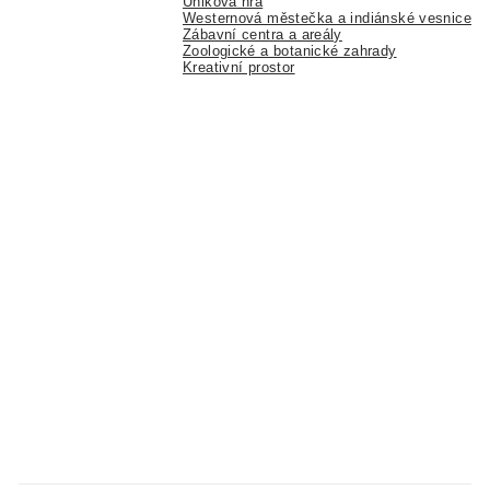
Úniková hra
Westernová městečka a indiánské vesnice
Zábavní centra a areály
Zoologické a botanické zahrady
Kreativní prostor