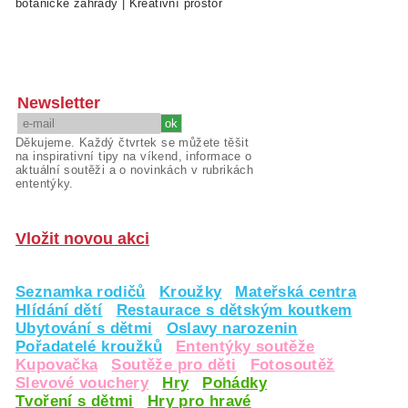
botanické zahrady
|
Kreativní prostor
Newsletter
Děkujeme. Každý čtvrtek se můžete těšit
na inspirativní tipy na víkend, informace o
aktuální soutěži a o novinkách v rubrikách
ententýky.
Vložit novou akci
Seznamka rodičů
Kroužky
Mateřská centra
Hlídání dětí
Restaurace s dětským koutkem
Ubytování s dětmi
Oslavy narozenin
Pořadatelé kroužků
Ententýky soutěže
Kupovačka
Soutěže pro děti
Fotosoutěž
Slevové vouchery
Hry
Pohádky
Tvoření s dětmi
Hry pro hravé