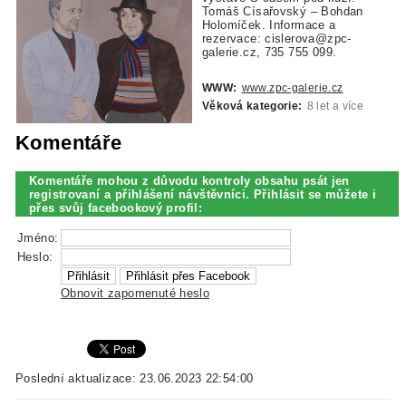
Tomáš Císařovský – Bohdan
Holomíček. Informace a
rezervace: cislerova@zpc-
galerie.cz, 735 755 099.
WWW:
www.zpc-galerie.cz
Věková kategorie:
8 let a více
Komentáře
Komentáře mohou z důvodu kontroly obsahu psát jen
registrovaní a přihlášení návštěvníci. Přihlásit se můžete i
přes svůj facebookový profil:
Jméno:
Heslo:
Obnovit zapomenuté heslo
Poslední aktualizace: 23.06.2023 22:54:00