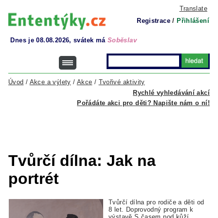
Translate
Registrace
/
Přihlášení
Dnes je 08.08.2026, svátek má
Soběslav
Úvod
/
Akce a výlety
/
Akce
/
Tvořivé aktivity
Rychlé vyhledávání akcí
Pořádáte akci pro děti? Napište nám o ní!
Tvůrčí dílna: Jak na
portrét
Tvůrčí dílna pro rodiče a děti od
8 let. Doprovodný program k
výstavě S časem pod kůží.