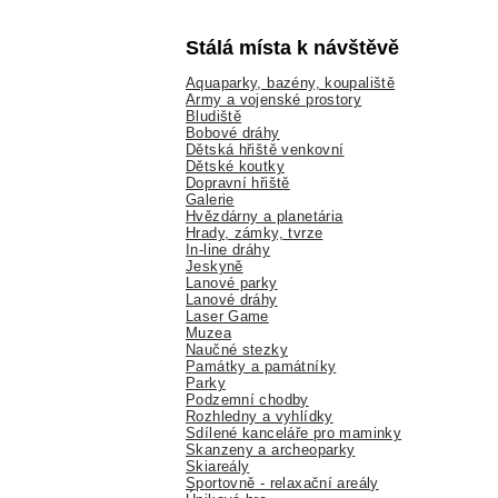
Stálá místa k návštěvě
Aquaparky, bazény, koupaliště
Army a vojenské prostory
Bludiště
Bobové dráhy
Dětská hřiště venkovní
Dětské koutky
Dopravní hřiště
Galerie
Hvězdárny a planetária
Hrady, zámky, tvrze
In-line dráhy
Jeskyně
Lanové parky
Lanové dráhy
Laser Game
Muzea
Naučné stezky
Památky a památníky
Parky
Podzemní chodby
Rozhledny a vyhlídky
Sdílené kanceláře pro maminky
Skanzeny a archeoparky
Skiareály
Sportovně - relaxační areály