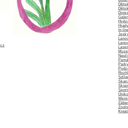
Dětsk
Děts
Dopra
Galer
Hvězd
Hrady
In-li
Jesk
Lano
Lano
.cz
Lase
Muze
Nauč
Pamá
Park
Podz
Rozhl
Sdíle
Skan
Skiar
Sport
Úniko
Weste
Zábav
Zoolo
Kreat