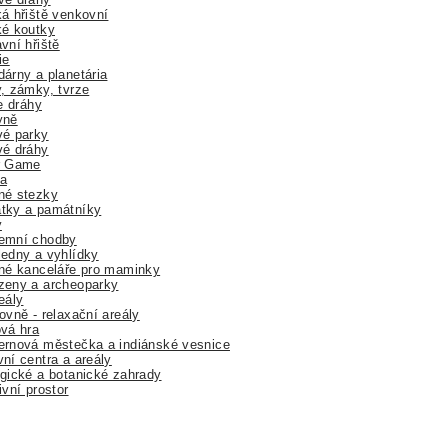
á hřiště venkovní
ké koutky
vní hřiště
ie
árny a planetária
, zámky, tvrze
ne dráhy
yně
vé parky
vé dráhy
r Game
a
né stezky
tky a památníky
y
emní chodby
edny a vyhlídky
né kanceláře pro maminky
zeny a archeoparky
eály
ovně - relaxační areály
vá hra
rnová městečka a indiánské vesnice
ní centra a areály
gické a botanické zahrady
ivní prostor