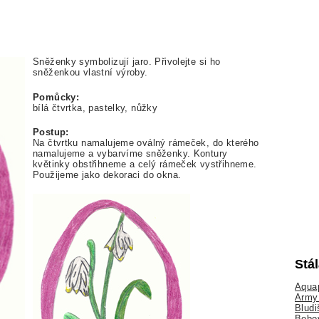
Sněženky symbolizují jaro. Přivolejte si ho
sněženkou vlastní výroby.
Pomůcky:
bílá čtvrtka, pastelky, nůžky
Postup:
Na čtvrtku namalujeme oválný rámeček, do kterého
namalujeme a vybarvíme sněženky. Kontury
květinky obstřihneme a celý rámeček vystřihneme.
Použijeme jako dekoraci do okna.
Stá
Aquap
Army 
Bludi
Bobo