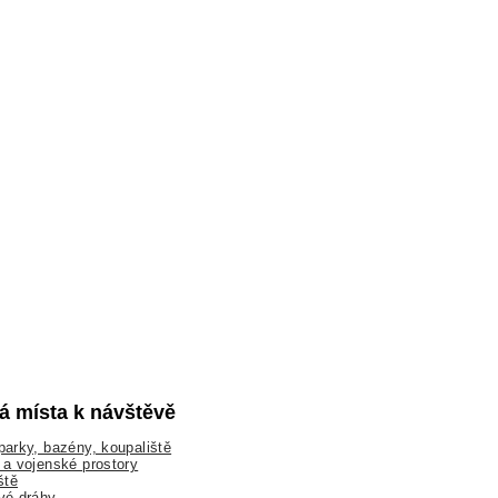
lá místa k návštěvě
arky, bazény, koupaliště
a vojenské prostory
ště
vé dráhy