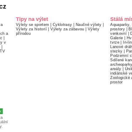
cz
Tipy na výlet
Stálá mí
 a
Výlety se sportem
|
Cyklotrasy
|
Naučné výlety
|
Aquaparky, 
Výlety za historií
|
Výlety za zábavou
|
Výlety
prostory
|
B
ch a
přírodou
venkovní
|
ec
|
Galerie
|
Hv
ty v
tvrze
|
In-li
í
|
Lanové drá
TV
stezky
|
Pa
Podzemní c
Sdílené kan
archeopark
areály
|
Úni
indiánské v
Zoologické 
prostor
na
uální
y.