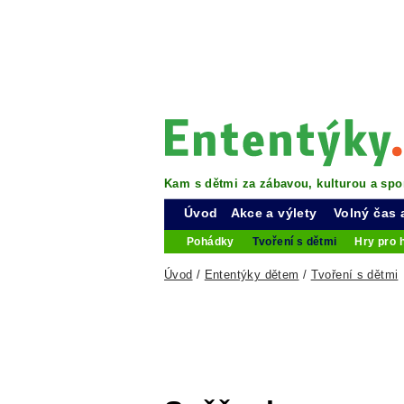
Kam s dětmi za zábavou, kulturou a spo
Úvod
Akce a výlety
Volný čas 
Pohádky
Tvoření s dětmi
Hry pro 
Úvod
/
Ententýky dětem
/
Tvoření s dětmi