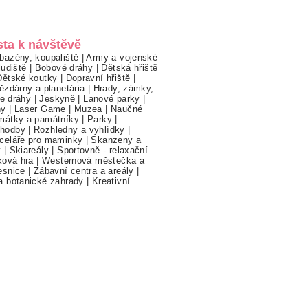
sta k návštěvě
bazény, koupaliště
|
Army a vojenské
ludiště
|
Bobové dráhy
|
Dětská hřiště
Dětské koutky
|
Dopravní hřiště
|
ězdárny a planetária
|
Hrady, zámky,
ne dráhy
|
Jeskyně
|
Lanové parky
|
hy
|
Laser Game
|
Muzea
|
Naučné
mátky a památníky
|
Parky
|
hodby
|
Rozhledny a vyhlídky
|
celáře pro maminky
|
Skanzeny a
y
|
Skiareály
|
Sportovně - relaxační
ková hra
|
Westernová městečka a
esnice
|
Zábavní centra a areály
|
a botanické zahrady
|
Kreativní