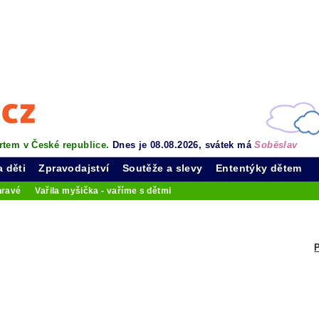
rtem v České republice.
Dnes je 08.08.2026, svátek má
Soběslav
a děti
Zpravodajství
Soutěže a slevy
Ententýky dětem
hravé
Vařila myšička - vaříme s dětmi
P