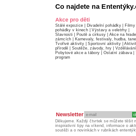
Co najdete na Ententýky.
Akce pro děti
Stálé expozice
|
Divadelní pohádky
|
Filmy
pohádky v kinech
|
Výstavy a veletrhy
|
Slavnosti
|
Poutě a cirkusy
|
Akce na hrade
zámcích
|
Karnevaly, festivaly, hudba, tan
Tvořivé aktivity
|
Sportovní aktivity
|
Aktivi
přírodě
|
Soutěže, závody, hry
|
Vzděláván
Pobytové akce a tábory
|
Ostatní zábava
|
program
Newsletter
Děkujeme. Každý čtvrtek se můžete těšit 
inspirativní tipy na víkend, informace o akt
soutěži a o novinkách v rubrikách ententýk