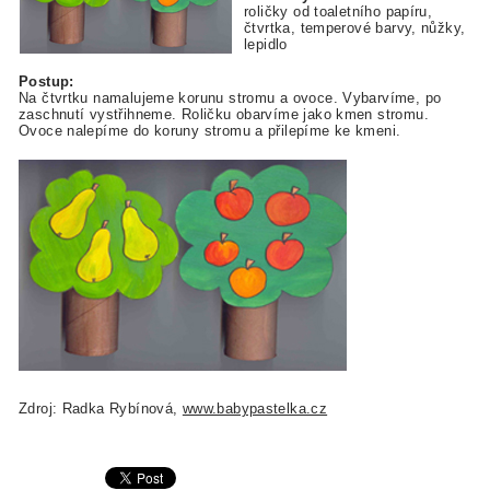
roličky od toaletního papíru,
čtvrtka, temperové barvy, nůžky,
lepidlo
Postup:
Na čtvrtku namalujeme korunu stromu a ovoce. Vybarvíme, po
zaschnutí vystřihneme. Roličku obarvíme jako kmen stromu.
Ovoce nalepíme do koruny stromu a přilepíme ke kmeni.
Zdroj: Radka Rybínová,
www.babypastelka.cz