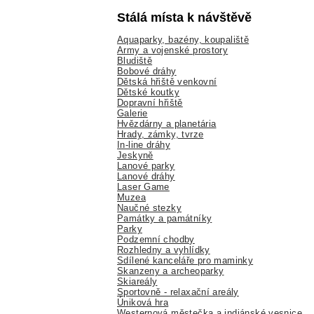
Stálá místa k návštěvě
Aquaparky, bazény, koupaliště
Army a vojenské prostory
Bludiště
Bobové dráhy
Dětská hřiště venkovní
Dětské koutky
Dopravní hřiště
Galerie
Hvězdárny a planetária
Hrady, zámky, tvrze
In-line dráhy
Jeskyně
Lanové parky
Lanové dráhy
Laser Game
Muzea
Naučné stezky
Památky a památníky
Parky
Podzemní chodby
Rozhledny a vyhlídky
Sdílené kanceláře pro maminky
Skanzeny a archeoparky
Skiareály
Sportovně - relaxační areály
Úniková hra
Westernová městečka a indiánské vesnice