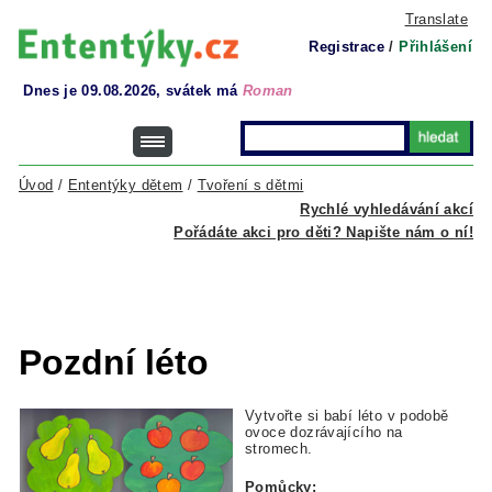
Translate
Registrace
/
Přihlášení
Dnes je 09.08.2026, svátek má
Roman
Úvod
/
Ententýky dětem
/
Tvoření s dětmi
Rychlé vyhledávání akcí
Pořádáte akci pro děti? Napište nám o ní!
Pozdní léto
Vytvořte si babí léto v podobě
ovoce dozrávajícího na
stromech.
Pomůcky: