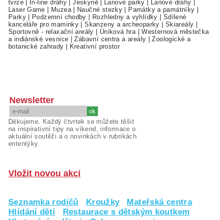
tvrze
|
In-line dráhy
|
Jeskyně
|
Lanové parky
|
Lanové dráhy
|
Laser Game
|
Muzea
|
Naučné stezky
|
Památky a památníky
|
Parky
|
Podzemní chodby
|
Rozhledny a vyhlídky
|
Sdílené
kanceláře pro maminky
|
Skanzeny a archeoparky
|
Skiareály
|
Sportovně - relaxační areály
|
Úniková hra
|
Westernová městečka
a indiánské vesnice
|
Zábavní centra a areály
|
Zoologické a
botanické zahrady
|
Kreativní prostor
Newsletter
Děkujeme. Každý čtvrtek se můžete těšit
na inspirativní tipy na víkend, informace o
aktuální soutěži a o novinkách v rubrikách
ententýky.
Vložit novou akci
Seznamka rodičů
Kroužky
Mateřská centra
Hlídání dětí
Restaurace s dětským koutkem