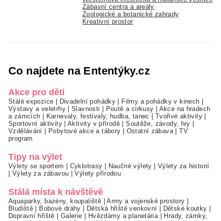
Zábavní centra a areály
Zoologické a botanické zahrady
Kreativní prostor
Co najdete na Ententýky.cz
Akce pro děti
Stálé expozice
|
Divadelní pohádky
|
Filmy a pohádky v kinech
|
Výstavy a veletrhy
|
Slavnosti
|
Poutě a cirkusy
|
Akce na hradech
a zámcích
|
Karnevaly, festivaly, hudba, tanec
|
Tvořivé aktivity
|
Sportovní aktivity
|
Aktivity v přírodě
|
Soutěže, závody, hry
|
Vzdělávání
|
Pobytové akce a tábory
|
Ostatní zábava
|
TV
program
Tipy na výlet
Výlety se sportem
|
Cyklotrasy
|
Naučné výlety
|
Výlety za historií
|
Výlety za zábavou
|
Výlety přírodou
Stálá místa k návštěvě
Aquaparky, bazény, koupaliště
|
Army a vojenské prostory
|
Bludiště
|
Bobové dráhy
|
Dětská hřiště venkovní
|
Dětské koutky
|
Dopravní hřiště
|
Galerie
|
Hvězdárny a planetária
|
Hrady, zámky,