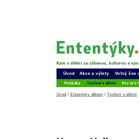
Kam s dětmi za zábavou, kulturou a spo
Úvod
Akce a výlety
Volný čas 
Pohádky
Tvoření s dětmi
Hry pro 
Úvod
/
Ententýky dětem
/
Tvoření s dětmi