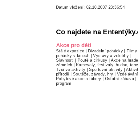
Datum vložení: 02.10.2007 23:36:54
Co najdete na Ententýky.
Akce pro děti
Stálé expozice
|
Divadelní pohádky
|
Filmy
pohádky v kinech
|
Výstavy a veletrhy
|
Slavnosti
|
Poutě a cirkusy
|
Akce na hrade
zámcích
|
Karnevaly, festivaly, hudba, tan
Tvořivé aktivity
|
Sportovní aktivity
|
Aktivi
přírodě
|
Soutěže, závody, hry
|
Vzděláván
Pobytové akce a tábory
|
Ostatní zábava
|
program