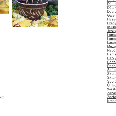
Dětsk
Děts
Dopra
Galer
Hvězd
Hrady
In-li
Jesk
Lano
Lano
Lase
Muze
Nauč
Pamá
Park
Podz
Rozhl
Sdíle
Skan
Skiar
Sport
Úniko
Weste
Zábav
Zoolo
.cz
Kreat