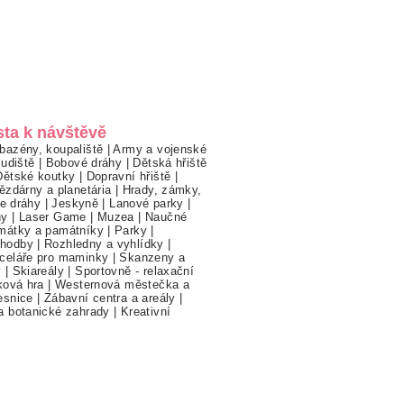
sta k návštěvě
bazény, koupaliště
|
Army a vojenské
ludiště
|
Bobové dráhy
|
Dětská hřiště
Dětské koutky
|
Dopravní hřiště
|
ězdárny a planetária
|
Hrady, zámky,
ne dráhy
|
Jeskyně
|
Lanové parky
|
hy
|
Laser Game
|
Muzea
|
Naučné
mátky a památníky
|
Parky
|
hodby
|
Rozhledny a vyhlídky
|
celáře pro maminky
|
Skanzeny a
y
|
Skiareály
|
Sportovně - relaxační
ková hra
|
Westernová městečka a
esnice
|
Zábavní centra a areály
|
a botanické zahrady
|
Kreativní