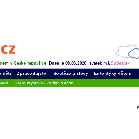
rtem v České republice.
Dnes je 08.08.2026, svátek má
Soběslav
a děti
Zpravodajství
Soutěže a slevy
Ententýky dětem
hravé
Vařila myšička - vaříme s dětmi
P