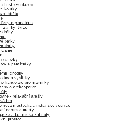
á hřiště venkovní
ké koutky
vní hřiště
ie
árny a planetária
, zámky, tvrze
ne dráhy
yně
vé parky
vé dráhy
r Game
a
né stezky
tky a památníky
y
emní chodby
edny a vyhlídky
né kanceláře pro maminky
zeny a archeoparky
eály
ovně - relaxační areály
vá hra
rnová městečka a indiánské vesnice
ní centra a areály
gické a botanické zahrady
ivní prostor