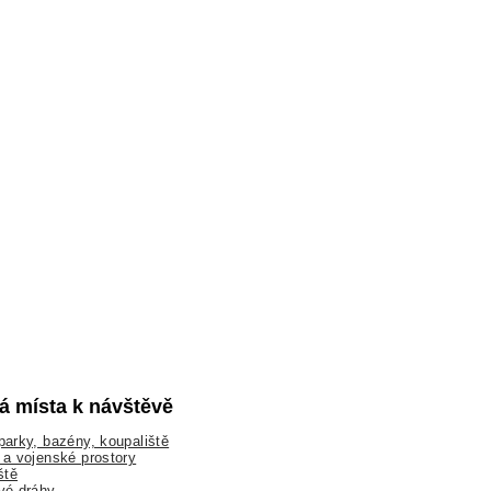
lá místa k návštěvě
arky, bazény, koupaliště
a vojenské prostory
ště
vé dráhy