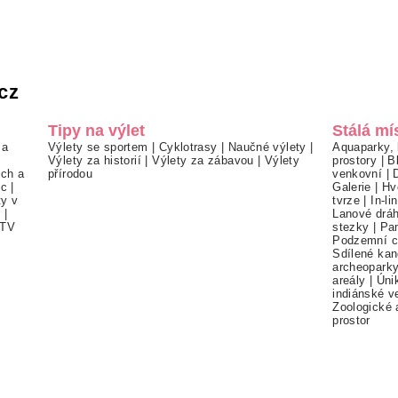
cz
Tipy na výlet
Stálá mí
 a
Výlety se sportem
|
Cyklotrasy
|
Naučné výlety
|
Aquaparky, 
Výlety za historií
|
Výlety za zábavou
|
Výlety
prostory
|
B
ch a
přírodou
venkovní
|
ec
|
Galerie
|
Hv
ty v
tvrze
|
In-li
í
|
Lanové drá
TV
stezky
|
Pa
Podzemní c
Sdílené kan
archeopark
areály
|
Úni
indiánské v
Zoologické 
prostor