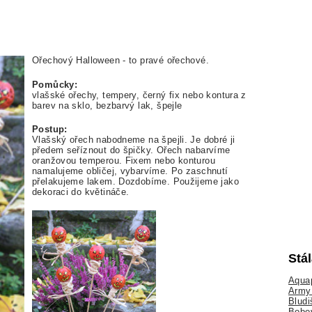
n
Ořechový Halloween - to pravé ořechové.
Pomůcky:
vlašské ořechy, tempery, černý fix nebo kontura z
barev na sklo, bezbarvý lak, špejle
Postup:
Vlašský ořech nabodneme na špejli. Je dobré ji
předem seříznout do špičky. Ořech nabarvíme
oranžovou temperou. Fixem nebo konturou
namalujeme obličej, vybarvíme. Po zaschnutí
přelakujeme lakem. Dozdobíme. Použijeme jako
dekoraci do květináče.
Stá
Aquap
Army 
Bludi
Bobo