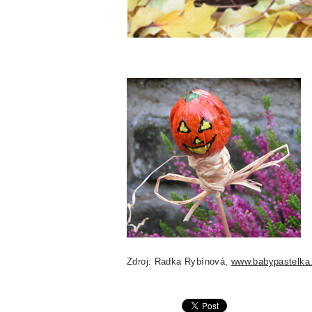
Zdroj: Radka Rybínová,
www.babypastelka