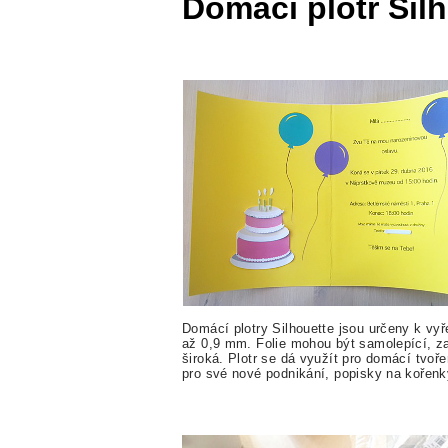
Domácí plotr Silh
Domácí plotry Silhouette jsou určeny k vyře
až 0,9 mm. Folie mohou být samolepící, zaže
široká. Plotr se dá využít pro domácí tvoře
pro své nové podnikání, popisky na kořenky