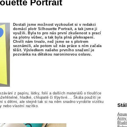
ouette Portrait
Dostali jsme možnost vyzkoušet si v redakci
domácí plotr Silhouette Portrait, a tak jsme ji
využili. Byla to pro nás první zkušenost s prací
na plotru vůbec, a tak byla plná překvapení.
Chvíli nám trvalo, než jsme se s plotrem
seznámili, ale potom už nás práce s ním začala
těšit. Výsledkem našeho prvního snažení je
pozvánka na dětskou naroninovou oslavu.
závání z papíru, látky, folií a dalších materiálů o tloušťce
hlitelné, hladké, chlupaté či třpytivé.... Škála použití je
ní s dětmi, ale stejně tak si na něm snadno vyrobíte vizitku
Stá
 nebo vlastní razítko.
Aquap
Army 
Bludi
Bobo