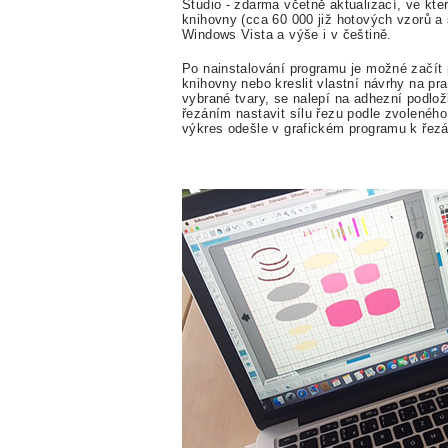
Studio - zdarma včetně aktualizací, ve kte
knihovny (cca 60 000 již hotových vzorů a
Windows Vista a výše i v češtině.
Po nainstalování programu je možné začít 
knihovny nebo kreslit vlastní návrhy na pr
vybrané tvary, se nalepí na adhezní podlož
řezáním nastavit sílu řezu podle zvoleného
výkres odešle v grafickém programu k řezá