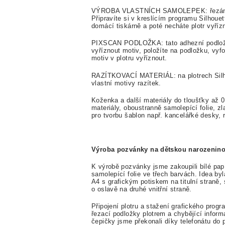
VÝROBA VLASTNÍCH SAMOLEPEK: řezání na 
Připravíte si v kreslícím programu Silhouet
domácí tiskárně a poté necháte plotr vyří
PIXSCAN PODLOŽKA: tato adhezní podložka
vyříznout motiv, položíte na podložku, vyfo
motiv v plotru vyříznout.
RAZÍTKOVACÍ MATERIÁL: na plotrech Silhoue
vlastní motivy razítek.
Koženka a další materiály do tloušťky až 
materiály, oboustranně samolepící folie, zla
pro tvorbu šablon např. kancelářké desky, ry
Výroba pozvánky na dětskou narozeninov
K výrobě pozvánky jsme zakoupili bílé papí
samolepící folie ve třech barvách. Idea by
A4 s grafickým potiskem na titulní straně,
o oslavě na druhé vnitřní straně.
Připojení plotru a stažení grafického pro
řezací podložky plotrem a chybějící inform
čepičky jsme překonali díky telefonátu do