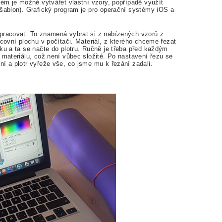
rém je možné vytvářet vlastní vzory, popřípadě využít
 šablon). Grafický program je pro operační systémy iOS a
pracovat. To znamená vybrat si z nabízených vzorů z
acovní plochu v počítači. Materiál, z kterého chceme řezat
ku a ta se načte do plotru. Ručně je třeba před každým
 materiálu, což není vůbec složité. Po nastavení řezu se
ní a plotr vyřeže vše, co jsme mu k řezání zadali.