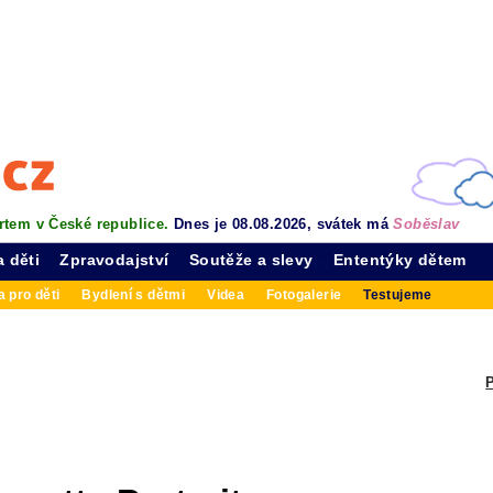
rtem v České republice.
Dnes je 08.08.2026, svátek má
Soběslav
a děti
Zpravodajství
Soutěže a slevy
Ententýky dětem
 pro děti
Bydlení s dětmi
Videa
Fotogalerie
Testujeme
P