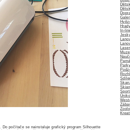
Dětsk
Děts
Dopra
Galer
Hvězd
Hrady
In-li
Jesk
Lano
Lano
Lase
Muze
Nauč
Pamá
Park
Podz
Rozhl
Sdíle
Skan
Skiar
Sport
Úniko
Weste
Zábav
Zoolo
Kreat
. Do počítače se nainstaluje grafický program Silhouette