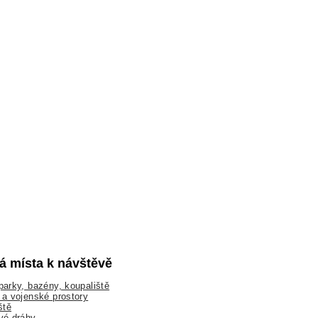
lá místa k návštěvě
arky, bazény, koupaliště
a vojenské prostory
ště
vé dráhy