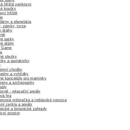
á hřiště venkovní
ké koutky
vní hřiště
ie
árny a planetária
, zámky, tvrze
ne dráhy
yně
vé parky
vé dráhy
r Game
a
né stezky
tky a památníky
y
emní chodby
edny a vyhlídky
né kanceláře pro maminky
zeny a archeoparky
eály
ovně - relaxační areály
vá hra
rnová městečka a indiánské vesnice
ní centra a areály
gické a botanické zahrady
ivní prostor