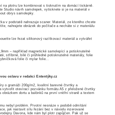
plotru lze kombinovat s tisknutím na domácí tiskárně.
te Studio návrh samolepek, vytisknete si je na materiál v
znout obrys samolepky.
 v podstatě nahrazuje scaner. Materiál, ze kterého chcete
títe, nahrajete obrázek do počítače a necháte si z materiálu
tte lze řezat silikonový razítkovací materiál a vytvářet
0,9mm – například magnetické samolepící a potisknutelné
té, stříbrné, bílé či průhledné potisknutelné materiály, folie
bníčková folie či mylar folie...
ou oslavu v redakci Ententýky.cz
ry o gramáži 200g/m2, kvalitní barevné čtvrtky a
la vytvořit otevírací pozvánku formátu A5 z přeložené čtvrtky
 s obrázkem dortu a balónků na první vnitřní straně a textem
gramu nebyl problém. Prvotní nesnáze v podobě odmítání
ace, jak nastavit sílu řezání bez v návodu inzerované
 prodejny Davona, kde nám byl plotr zapůjčen. Pak už se