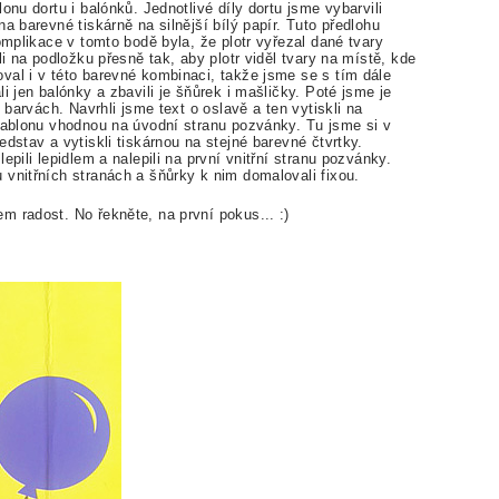
onu dortu i balónků. Jednotlivé díly dortu jsme vybarvili
a barevné tiskárně na silnější bílý papír. Tuto předlohu
omplikace v tomto bodě byla, že plotr vyřezal dané tvary
li na podložku přesně tak, aby plotr viděl tvary na místě, kde
val i v této barevné kombinaci, takže jsme se s tím dále
i jen balónky a zbavili je šňůrek i mašličky. Poté jsme je
 barvách. Navrhli jsme text o oslavě a ten vytiskli na
 šablonu vhodnou na úvodní stranu pozvánky. Tu jsme si v
dstav a vytiskli tiskárnou na stejné barevné čtvrtky.
epili lepidlem a nalepili na první vnitřní stranu pozvánky.
 vnitřních stranách a šňůrky k nim domalovali fixou.
m radost. No řekněte, na první pokus... :)