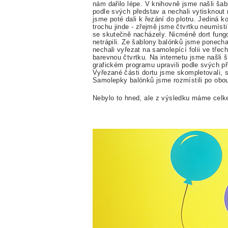
nám dařilo lépe. V knihovně jsme našli šabl
podle svých představ a nechali vytisknout n
jsme poté dali k řezání do plotru. Jediná k
trochu jinde - zřejmě jsme čtvrtku neumísti
se skutečně nacházely. Nicméně dort fungo
netrápili. Ze šablony balónků jsme ponechal
nechali vyřezat na samolepící folii ve třech
barevnou čtvrtku. Na internetu jsme našli
grafickém programu upravili podle svých pře
Vyřezané části dortu jsme skompletovali, sl
Samolepky balónků jsme rozmístili po obou
Nebylo to hned, ale z výsledku máme celke