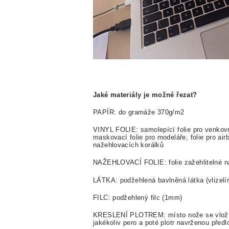
Jaké materiály je možné řezat?
PAPÍR: do gramáže 370g/m2
VINYL FOLIE: samolepící folie pro venkovní i
maskovací folie pro modeláře, folie pro air
nažehlovacích korálků
NAŽEHLOVACÍ FOLIE: folie zažehlitelné na t
LÁTKA: podžehlená bavlněná látka (vlizel
FILC: podžehlený filc (1mm)
KRESLENÍ PLOTREM: místo nože se vloží d
jakékoliv pero a poté plotr navrženou předl