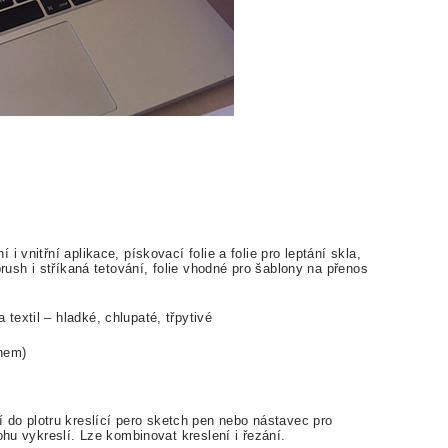
 vnitřní aplikace, pískovací folie a folie pro leptání skla,
brush i stříkaná tetování, folie vhodné pro šablony na přenos
extil – hladké, chlupaté, třpytivé
ínem)
o plotru kreslící pero sketch pen nebo nástavec pro
ohu vykreslí. Lze kombinovat kreslení i řezání.