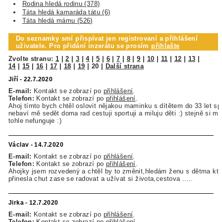
Rodina hledá rodinu (378)
Táta hledá kamaráda tátu (6)
Táta hledá mámu (526)
Do seznamky smí přispívat jen registrovaní a přihlášení
uživatele. Pro přidání inzerátu se prosím
přihlašte
Zvolte stranu:
1
|
2
|
3
|
4
|
5
|
6
|
7
|
8
|
9
|
10
|
11
|
12
|
13
|
14
|
15
|
16
|
17
|
18
|
19
|
20
|
Další strana
Jiří - 22.7.2020
E-mail:
Kontakt se zobrazí po
přihlášení
.
Telefon:
Kontakt se zobrazí po
přihlášení
.
Ahoj tímto bych chtěl oslovit nějakou maminku s dítětem do 33 let sp
nebaví mě sedět doma rad cestuji sportuji a miluju děti :) stejně si m
tohle nefunguje :)
Václav - 14.7.2020
E-mail:
Kontakt se zobrazí po
přihlášení
.
Telefon:
Kontakt se zobrazí po
přihlášení
.
Ahojky jsem rozvedený a chtěl by to změnit,hledám ženu s dětma kte
přinesla chut zase se radovat a užívat si života,cestova .....
Jirka - 12.7.2020
E-mail:
Kontakt se zobrazí po
přihlášení
.
Telefon:
Kontakt se zobrazí po
přihlášení
.