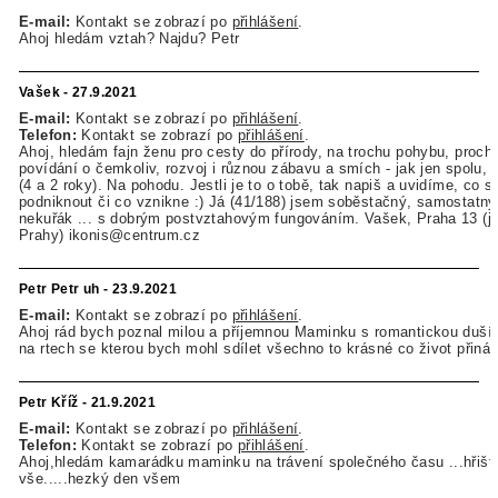
E-mail:
Kontakt se zobrazí po
přihlášení
.
Ahoj hledám vztah? Najdu? Petr
Vašek - 27.9.2021
E-mail:
Kontakt se zobrazí po
přihlášení
.
Telefon:
Kontakt se zobrazí po
přihlášení
.
Ahoj, hledám fajn ženu pro cesty do přírody, na trochu pohybu, proch
povídání o čemkoliv, rozvoj i různou zábavu a smích - jak jen spolu, t
(4 a 2 roky). Na pohodu. Jestli je to o tobě, tak napiš a uvidíme, co s
podniknout či co vznikne :) Já (41/188) jsem soběstačný, samostatný
nekuřák ... s dobrým postvztahovým fungováním. Vašek, Praha 13 (j
Prahy) ikonis@centrum.cz
Petr Petr uh - 23.9.2021
E-mail:
Kontakt se zobrazí po
přihlášení
.
Ahoj rád bych poznal milou a příjemnou Maminku s romantickou duš
na rtech se kterou bych mohl sdílet všechno to krásné co život přináš
Petr Kříž - 21.9.2021
E-mail:
Kontakt se zobrazí po
přihlášení
.
Telefon:
Kontakt se zobrazí po
přihlášení
.
Ahoj,hledám kamarádku maminku na trávení společného času ...hřiště
vše.....hezký den všem