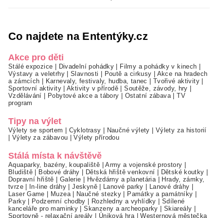
Co najdete na Ententýky.cz
Akce pro děti
Stálé expozice
|
Divadelní pohádky
|
Filmy a pohádky v kinech
|
Výstavy a veletrhy
|
Slavnosti
|
Poutě a cirkusy
|
Akce na hradech
a zámcích
|
Karnevaly, festivaly, hudba, tanec
|
Tvořivé aktivity
|
Sportovní aktivity
|
Aktivity v přírodě
|
Soutěže, závody, hry
|
Vzdělávání
|
Pobytové akce a tábory
|
Ostatní zábava
|
TV
program
Tipy na výlet
Výlety se sportem
|
Cyklotrasy
|
Naučné výlety
|
Výlety za historií
|
Výlety za zábavou
|
Výlety přírodou
Stálá místa k návštěvě
Aquaparky, bazény, koupaliště
|
Army a vojenské prostory
|
Bludiště
|
Bobové dráhy
|
Dětská hřiště venkovní
|
Dětské koutky
|
Dopravní hřiště
|
Galerie
|
Hvězdárny a planetária
|
Hrady, zámky,
tvrze
|
In-line dráhy
|
Jeskyně
|
Lanové parky
|
Lanové dráhy
|
Laser Game
|
Muzea
|
Naučné stezky
|
Památky a památníky
|
Parky
|
Podzemní chodby
|
Rozhledny a vyhlídky
|
Sdílené
kanceláře pro maminky
|
Skanzeny a archeoparky
|
Skiareály
|
Sportovně - relaxační areály
|
Úniková hra
|
Westernová městečka