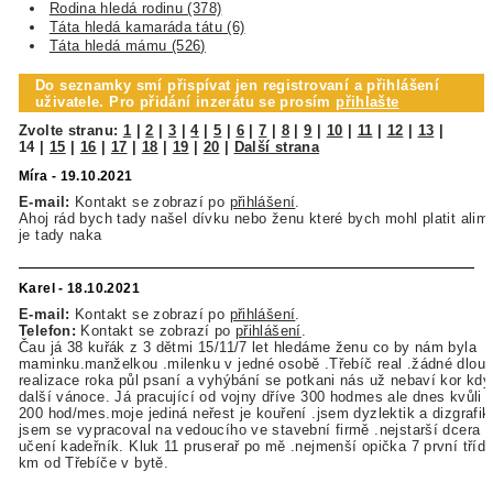
Rodina hledá rodinu (378)
Táta hledá kamaráda tátu (6)
Táta hledá mámu (526)
Do seznamky smí přispívat jen registrovaní a přihlášení
uživatele. Pro přidání inzerátu se prosím
přihlašte
Zvolte stranu:
1
|
2
|
3
|
4
|
5
|
6
|
7
|
8
|
9
|
10
|
11
|
12
|
13
|
14
|
15
|
16
|
17
|
18
|
19
|
20
|
Další strana
Míra - 19.10.2021
E-mail:
Kontakt se zobrazí po
přihlášení
.
Ahoj rád bych tady našel dívku nebo ženu které bych mohl platit alim
je tady naka
Karel - 18.10.2021
E-mail:
Kontakt se zobrazí po
přihlášení
.
Telefon:
Kontakt se zobrazí po
přihlášení
.
Čau já 38 kuřák z 3 dětmi 15/11/7 let hledáme ženu co by nám byla
maminku.manželkou .milenku v jedné osobě .Třebíč real .žádné dlouh
realizace roka půl psaní a vyhýbání se potkani nás už nebaví kor když
další vánoce. Já pracující od vojny dříve 300 hodmes ale dnes kvůli 
200 hod/mes.moje jediná neřest je kouření .jsem dyzlektik a dizgrafik 
jsem se vypracoval na vedoucího ve stavební firmě .nejstarší dcera 1
učení kadeřník. Kluk 11 pruserař po mě .nejmenší opička 7 první tříd
km od Třebíče v bytě.