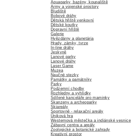
Aquaparky, bazény, koupaliště
Army a vojenské prostory
Bludiště
Bobové dráhy
Dětská hřiště venkovní
Dětské koutky
Dopravní hřiště
Galerie
Hvězdárny a planetária
Hrady, zámky, tvrze
In-line dráhy
Jeskyně
Lanové parky
Lanové dráhy
Laser Game
Muzea
Naučné stezky
Památky a památníky
Parky
Podzemní chodby
Rozhledny a vyhlídky
Sdílené kanceláře pro maminky
Skanzeny a archeoparky
Skiareály
Sportovně - relaxační areály
Úniková hra
Westernová městečka a indiánské vesnice
Zábavní centra a areály
Zoologické a botanické zahrady
Kreativní prostor