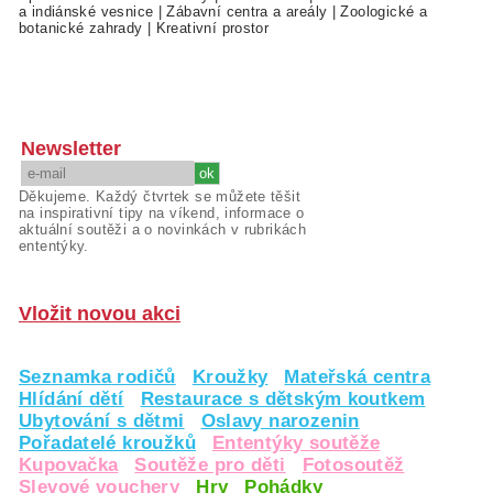
a indiánské vesnice
|
Zábavní centra a areály
|
Zoologické a
botanické zahrady
|
Kreativní prostor
Newsletter
Děkujeme. Každý čtvrtek se můžete těšit
na inspirativní tipy na víkend, informace o
aktuální soutěži a o novinkách v rubrikách
ententýky.
Vložit novou akci
Seznamka rodičů
Kroužky
Mateřská centra
Hlídání dětí
Restaurace s dětským koutkem
Ubytování s dětmi
Oslavy narozenin
Pořadatelé kroužků
Ententýky soutěže
Kupovačka
Soutěže pro děti
Fotosoutěž
Slevové vouchery
Hry
Pohádky