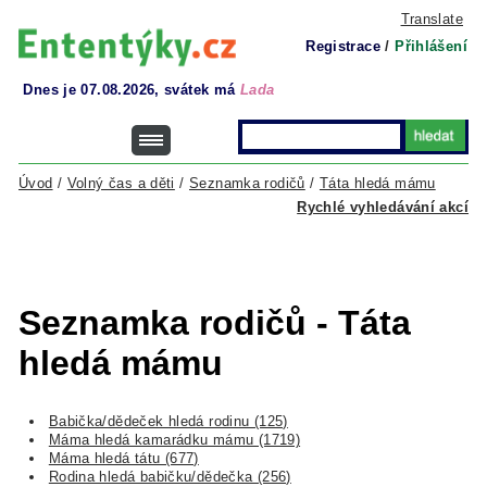
Translate
Registrace
/
Přihlášení
Dnes je 07.08.2026, svátek má
Lada
Úvod
/
Volný čas a děti
/
Seznamka rodičů
/
Táta hledá mámu
Rychlé vyhledávání akcí
Seznamka rodičů - Táta
hledá mámu
Babička/dědeček hledá rodinu (125)
Máma hledá kamarádku mámu (1719)
Máma hledá tátu (677)
Rodina hledá babičku/dědečka (256)