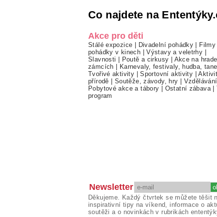
Co najdete na Ententýky.
Akce pro děti
Stálé expozice
|
Divadelní pohádky
|
Filmy
pohádky v kinech
|
Výstavy a veletrhy
|
Slavnosti
|
Poutě a cirkusy
|
Akce na hrade
zámcích
|
Karnevaly, festivaly, hudba, tan
Tvořivé aktivity
|
Sportovní aktivity
|
Aktivi
přírodě
|
Soutěže, závody, hry
|
Vzděláván
Pobytové akce a tábory
|
Ostatní zábava
|
program
Newsletter
Děkujeme. Každý čtvrtek se můžete těšit 
inspirativní tipy na víkend, informace o akt
soutěži a o novinkách v rubrikách ententýk