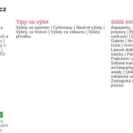
cz
Tipy na výlet
Stálá mí
 a
Výlety se sportem
|
Cyklotrasy
|
Naučné výlety
|
Aquaparky, 
Výlety za historií
|
Výlety za zábavou
|
Výlety
prostory
|
B
ch a
přírodou
venkovní
|
ec
|
Galerie
|
Hv
ty v
tvrze
|
In-li
í
|
Lanové drá
TV
stezky
|
Pa
Podzemní c
Sdílené kan
archeopark
areály
|
Úni
indiánské v
Zoologické 
prostor
na
uální
y.