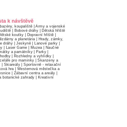
sta k návštěvě
bazény, koupaliště
|
Army a vojenské
ludiště
|
Bobové dráhy
|
Dětská hřiště
Dětské koutky
|
Dopravní hřiště
|
ězdárny a planetária
|
Hrady, zámky,
ne dráhy
|
Jeskyně
|
Lanové parky
|
hy
|
Laser Game
|
Muzea
|
Naučné
mátky a památníky
|
Parky
|
hodby
|
Rozhledny a vyhlídky
|
celáře pro maminky
|
Skanzeny a
y
|
Skiareály
|
Sportovně - relaxační
ková hra
|
Westernová městečka a
esnice
|
Zábavní centra a areály
|
a botanické zahrady
|
Kreativní