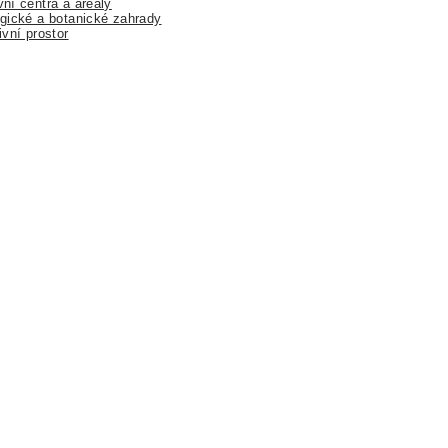
ní centra a areály
gické a botanické zahrady
ivní prostor