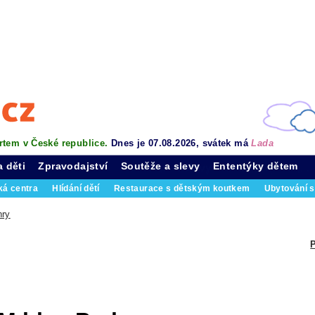
rtem v České republice.
Dnes je 07.08.2026, svátek má
Lada
a děti
Zpravodajství
Soutěže a slevy
Ententýky dětem
ká centra
Hlídání dětí
Restaurace s dětským koutkem
Ubytování s
hry
P