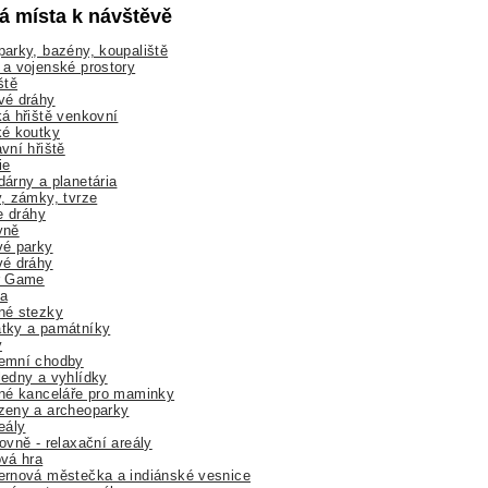
lá místa k návštěvě
arky, bazény, koupaliště
a vojenské prostory
ště
vé dráhy
á hřiště venkovní
ké koutky
vní hřiště
ie
árny a planetária
, zámky, tvrze
ne dráhy
yně
vé parky
vé dráhy
r Game
a
né stezky
tky a památníky
y
emní chodby
edny a vyhlídky
né kanceláře pro maminky
zeny a archeoparky
eály
ovně - relaxační areály
vá hra
rnová městečka a indiánské vesnice