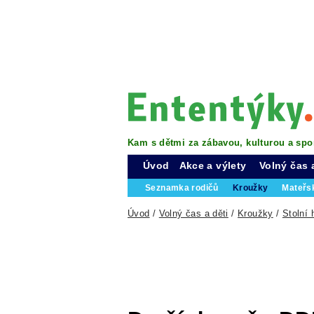
Kam s dětmi za zábavou, kulturou a spo
Úvod
Akce a výlety
Volný čas 
Seznamka rodičů
Kroužky
Mateřs
Úvod
/
Volný čas a děti
/
Kroužky
/
Stolní 