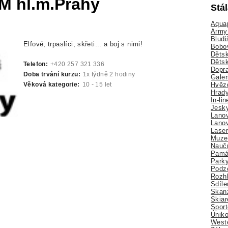
M hl.m.Prahy
Stá
Aquap
Army 
Bludi
Elfové, trpaslíci, skřeti... a boj s nimi!
Bobo
Dětsk
Děts
Telefon:
+420 257 321 336
Dopra
Doba trvání kurzu:
1x týdně 2 hodiny
Galer
Hvězd
Věková kategorie:
10 - 15 let
Hrady
In-li
Jesk
Lano
Lano
Lase
Muze
Nauč
Pamá
Park
Podz
Rozhl
Sdíle
Skan
Skiar
Sport
Úniko
Weste