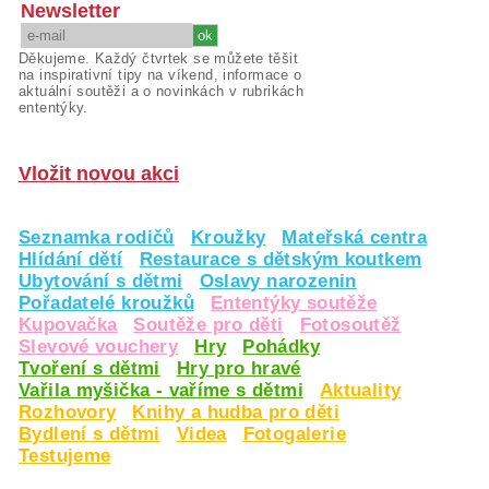
Newsletter
Děkujeme. Každý čtvrtek se můžete těšit
na inspirativní tipy na víkend, informace o
aktuální soutěži a o novinkách v rubrikách
ententýky.
Vložit novou akci
Seznamka rodičů
Kroužky
Mateřská centra
Hlídání dětí
Restaurace s dětským koutkem
Ubytování s dětmi
Oslavy narozenin
Pořadatelé kroužků
Ententýky soutěže
Kupovačka
Soutěže pro děti
Fotosoutěž
Slevové vouchery
Hry
Pohádky
Tvoření s dětmi
Hry pro hravé
Vařila myšička - vaříme s dětmi
Aktuality
Rozhovory
Knihy a hudba pro děti
Bydlení s dětmi
Videa
Fotogalerie
Testujeme