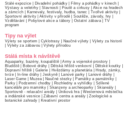
Stálé expozice
|
Divadelní pohádky
|
Filmy a pohádky v kinech
|
Výstavy a veletrhy
|
Slavnosti
|
Poutě a cirkusy
|
Akce na hradech
a zámcích
|
Karnevaly, festivaly, hudba, tanec
|
Tvořivé aktivity
|
Sportovní aktivity
|
Aktivity v přírodě
|
Soutěže, závody, hry
|
Vzdělávání
|
Pobytové akce a tábory
|
Ostatní zábava
|
TV
program
Tipy na výlet
Výlety se sportem
|
Cyklotrasy
|
Naučné výlety
|
Výlety za historií
|
Výlety za zábavou
|
Výlety přírodou
Stálá místa k návštěvě
Aquaparky, bazény, koupaliště
|
Army a vojenské prostory
|
Bludiště
|
Bobové dráhy
|
Dětská hřiště venkovní
|
Dětské koutky
|
Dopravní hřiště
|
Galerie
|
Hvězdárny a planetária
|
Hrady, zámky,
tvrze
|
In-line dráhy
|
Jeskyně
|
Lanové parky
|
Lanové dráhy
|
Laser Game
|
Muzea
|
Naučné stezky
|
Památky a památníky
|
Parky
|
Podzemní chodby
|
Rozhledny a vyhlídky
|
Sdílené
kanceláře pro maminky
|
Skanzeny a archeoparky
|
Skiareály
|
Sportovně - relaxační areály
|
Úniková hra
|
Westernová městečka
a indiánské vesnice
|
Zábavní centra a areály
|
Zoologické a
botanické zahrady
|
Kreativní prostor