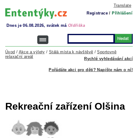
Translate
Registrace
/
Přihlášení
Dnes je 06.08.2026, svátek má
Oldřiška
Úvod
/
Akce a výlety
/
Stálá místa k návštěvě
/
Sportovně
relaxační areál
Rychlé vyhledávání akcí
Pořádáte akci pro děti? Napište nám o ní!
Rekreační zařízení Olšina