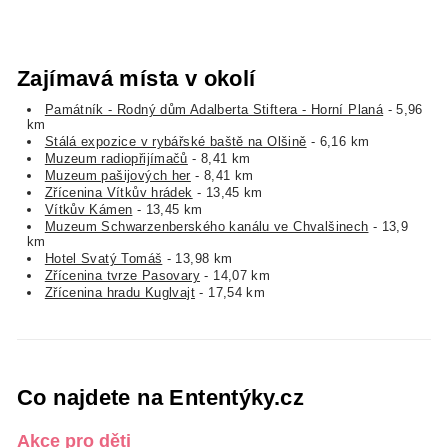
Zajímavá místa v okolí
Památník - Rodný dům Adalberta Stiftera - Horní Planá
- 5,96
km
Stálá expozice v rybářské baště na Olšině
- 6,16 km
Muzeum radiopřijímačů
- 8,41 km
Muzeum pašijových her
- 8,41 km
Zřícenina Vítkův hrádek
- 13,45 km
Vítkův Kámen
- 13,45 km
Muzeum Schwarzenberského kanálu ve Chvalšinech
- 13,9
km
Hotel Svatý Tomáš
- 13,98 km
Zřícenina tvrze Pasovary
- 14,07 km
Zřícenina hradu Kuglvajt
- 17,54 km
Co najdete na Ententýky.cz
Akce pro děti