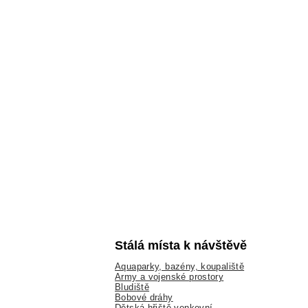
Stálá místa k návštěvě
Aquaparky, bazény, koupaliště
Army a vojenské prostory
Bludiště
Bobové dráhy
Dětská hřiště venkovní