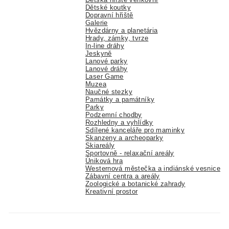
Dětské koutky
Dopravní hřiště
Galerie
Hvězdárny a planetária
Hrady, zámky, tvrze
In-line dráhy
Jeskyně
Lanové parky
Lanové dráhy
Laser Game
Muzea
Naučné stezky
Památky a památníky
Parky
Podzemní chodby
Rozhledny a vyhlídky
Sdílené kanceláře pro maminky
Skanzeny a archeoparky
Skiareály
Sportovně - relaxační areály
Úniková hra
Westernová městečka a indiánské vesnice
Zábavní centra a areály
Zoologické a botanické zahrady
Kreativní prostor