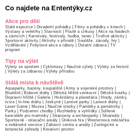
Co najdete na Ententýky.cz
Akce pro děti
Stálé expozice
|
Divadelní pohádky
|
Filmy a pohádky v kinech
|
Výstavy a veletrhy
|
Slavnosti
|
Poutě a cirkusy
|
Akce na hradech
a zámcích
|
Karnevaly, festivaly, hudba, tanec
|
Tvořivé aktivity
|
Sportovní aktivity
|
Aktivity v přírodě
|
Soutěže, závody, hry
|
Vzdělávání
|
Pobytové akce a tábory
|
Ostatní zábava
|
TV
program
Tipy na výlet
Výlety se sportem
|
Cyklotrasy
|
Naučné výlety
|
Výlety za historií
|
Výlety za zábavou
|
Výlety přírodou
Stálá místa k návštěvě
Aquaparky, bazény, koupaliště
|
Army a vojenské prostory
|
Bludiště
|
Bobové dráhy
|
Dětská hřiště venkovní
|
Dětské koutky
|
Dopravní hřiště
|
Galerie
|
Hvězdárny a planetária
|
Hrady, zámky,
tvrze
|
In-line dráhy
|
Jeskyně
|
Lanové parky
|
Lanové dráhy
|
Laser Game
|
Muzea
|
Naučné stezky
|
Památky a památníky
|
Parky
|
Podzemní chodby
|
Rozhledny a vyhlídky
|
Sdílené
kanceláře pro maminky
|
Skanzeny a archeoparky
|
Skiareály
|
Sportovně - relaxační areály
|
Úniková hra
|
Westernová městečka
a indiánské vesnice
|
Zábavní centra a areály
|
Zoologické a
botanické zahrady
|
Kreativní prostor