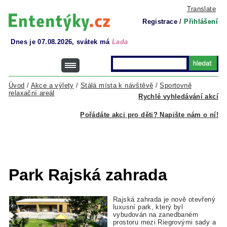
Translate
Registrace
/
Přihlášení
Dnes je 07.08.2026, svátek má
Lada
Úvod
/
Akce a výlety
/
Stálá místa k návštěvě
/
Sportovně
relaxační areál
Rychlé vyhledávání akcí
Pořádáte akci pro děti? Napište nám o ní!
Park Rajská zahrada
Rajská zahrada je nově otevřený
luxusní park, který byl
vybudován na zanedbaném
prostoru mezi Riegrovými sady a