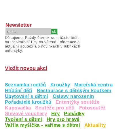
Newsletter
Děkujeme. Každý čtvrtek se můžete těšit
na inspirativní tipy na víkend, informace o
aktuální soutěži a o novinkách v rubrikách
ententýky.
Vložit novou akci
Seznamka rodičů
Kroužky
Mateřská centra
Hlídání dětí
Restaurace s dětským koutkem
Ubytování s dětmi
Oslavy narozenin
Pořadatelé kroužků
Ententýky soutěže
Kupovačka
Soutěže pro děti
Fotosoutěž
Slevové vouchery
Hry
Pohádky
Tvoření s dětmi
Hry pro hravé
Vařila myšička - vaříme s dětmi
Aktuality